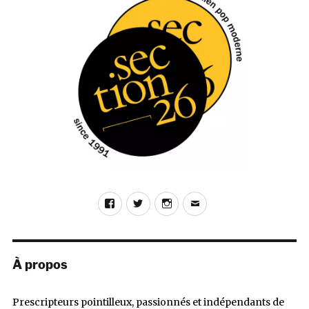
002
(O
Genesis
Recordings)
Facebook
Twitter
Instagram
E-
mail
À propos
Prescripteurs pointilleux, passionnés et indépendants de