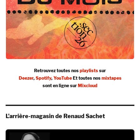
Retrouvez toutes nos
playlists
sur
Deezer
,
Spotify
,
YouTube
Et toutes nos
mixtapes
sont en ligne sur
Mixcloud
L’arrière-magasin de Renaud Sachet