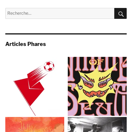
R
Recherche
pour :
Articles Phares