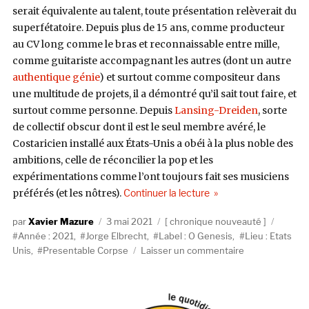
serait équivalente au talent, toute présentation relèverait du
superfétatoire. Depuis plus de 15 ans, comme producteur
au CV long comme le bras et reconnaissable entre mille,
comme guitariste accompagnant les autres (dont un autre
authentique génie
) et surtout comme compositeur dans
une multitude de projets, il a démontré qu’il sait tout faire, et
surtout comme personne. Depuis
Lansing-Dreiden
, sorte
de collectif obscur dont il est le seul membre avéré, le
Costaricien installé aux États-Unis a obéi à la plus noble des
ambitions, celle de réconcilier la pop et les
expérimentations comme l’ont toujours fait ses musiciens
de « Jorge Elbrecht, P
préférés (et les nôtres).
Continuer la lecture
Auteur
Publié
Catégories
Étique
Xavier Mazure
3 mai 2021
chronique nouveauté
le
Année : 2021
,
Jorge Elbrecht
,
Label : O Genesis
,
Lieu : Etats
sur
Unis
,
Presentable Corpse
Laisser un commentaire
Jorge
Elbrecht,
Presentable
Corpse