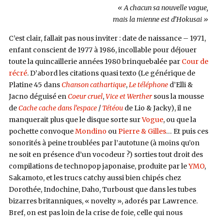
« A chacun sa nouvelle vague,
mais la mienne est d’Hokusai »
C’
est
clair, fallait pas nous inviter : date de naissance – 1971,
enfant conscient de 1977 à 1986, incollable pour déjouer
toute la quincaillerie années 1980 brinquebalée par
Cour de
récré
. D’abord les citations quasi texto (Le générique de
Platine 45 dans
Chanson cathartique
,
Le téléphone
d’Elli &
Jacno déguisé en
Coeur cruel
,
Vice et Werther
sous la mousse
de
Cache cache dans l’espace
/
Tétéou
de Lio & Jacky), il ne
manquerait plus que le disque sorte sur
Vogue
, ou que la
pochette convoque
Mondino
ou
Pierre & Gilles
… Et puis ces
sonorités à peine troublées par l’autotune (à moins qu’on
ne soit en présence d’un vocodeur ?) sorties tout droit des
compilations de technopop japonaise, produite par le
YMO
,
Sakamoto, et les trucs catchy aussi bien chipés chez
Dorothée, Indochine, Daho, Turboust que dans les tubes
bizarres britanniques, « novelty », adorés par Lawrence.
Bref, on
est
pas loin de la crise de foie, celle qui nous