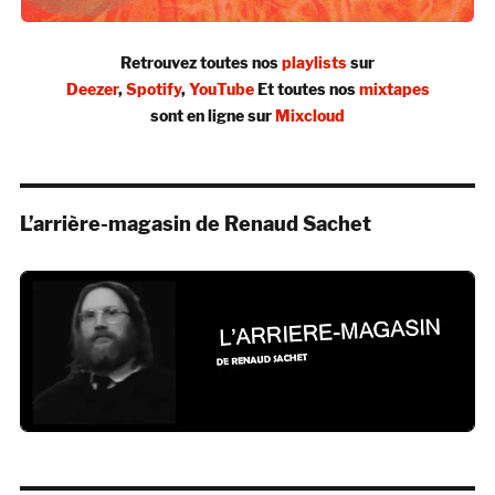
Retrouvez toutes nos
playlists
sur
Deezer
,
Spotify
,
YouTube
Et toutes nos
mixtapes
sont en ligne sur
Mixcloud
L’arrière-magasin de Renaud Sachet