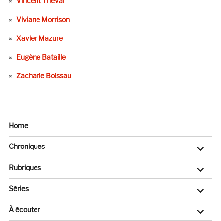
Vincent Théval
Viviane Morrison
Xavier Mazure
Eugène Bataille
Zacharie Boissau
Home
ouvrir
Chroniques
le
sous-
menu
ouvrir
Rubriques
le
sous-
menu
ouvrir
Séries
le
sous-
menu
ouvrir
À écouter
le