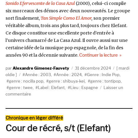
Sonido Efervescente de la Casa Azul
(2000), celui-ci compile
six morceaux des démos avec deux nouveautés. Le groupe
sort finalement,
Tan Simple Como El Amor
,
son premier
véritable album, trois ans plus tard, toujours chez Elefant.
Ce disque constitue une excellente porte d’entrée à
l’univers chamarré de La Casa Azul. Il ouvre aussi sur une
certaine idée de la musique pop espagnole, de la fin des
de « La Ca
années 90 et la décennie suivante.
Continuer la lecture
Auteur
Publié
Catégories
Alexandre Gimenez-Fauvety
31 décembre 2024
mardi
Étiquettes
le
oldie
Année : 2003
,
Année : 2024
,
Genre : Indie Pop
,
genre : nocilla pop
,
genre : shibuya-kei
,
genre : tontipop
,
genre : twee
,
Label : Elefant
,
Lieu : Espagne
Laisser un
sur
commentaire
La
Casa
Azul,
Catégories
Chronique en léger différé
Tan
Cour de récré, s/t (Elefant)
Simple
Como