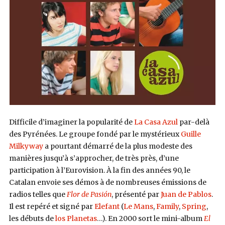
Difficile d’imaginer la popularité de
La Casa Azul
par-delà
des Pyrénées. Le groupe fondé par le mystérieux
Guille
Milkyway
a pourtant démarré de la plus modeste des
manières jusqu’à s’approcher, de très près, d’une
participation à l’Eurovision. À la fin des années 90, le
Catalan envoie ses démos à de nombreuses émissions de
radios telles que
Flor de Pasión
, présenté par
Juan de Pablos
.
Il est repéré et signé par
Elefant
(
Le Mans
,
Family
,
Spring
,
les débuts de
los Planetas
…). En 2000 sort le mini-album
El