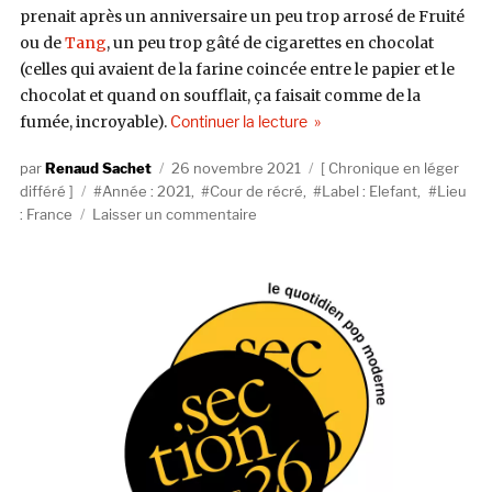
prenait après un anniversaire un peu trop arrosé de Fruité
ou de
Tang
, un peu trop gâté de cigarettes en chocolat
(celles qui avaient de la farine coincée entre le papier et le
chocolat et quand on soufflait, ça faisait comme de la
de « Cour de récré, s/t (Elef
fumée, incroyable).
Continuer la lecture
Auteur
Publié
Catégories
Renaud Sachet
26 novembre 2021
Chronique en léger
Étiquettes
le
différé
Année : 2021
,
Cour de récré
,
Label : Elefant
,
Lieu
sur
: France
Laisser un commentaire
Cour
de
récré,
s/t
(Elefant)