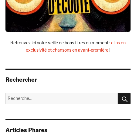
Retrouvez ici notre veille de bons titres du moment :
clips en
exclusivité et chansons en avant-première
!
Rechercher
R
Recherche
pour :
Articles Phares