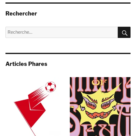
Rechercher
R
Recherche
pour :
Articles Phares