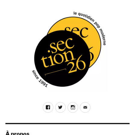
M
Bailey,
Songs
To
Dream
Along
To
(Kool
Kat
Musik)
Facebook
Twitter
Instagram
E-
mail
À propos