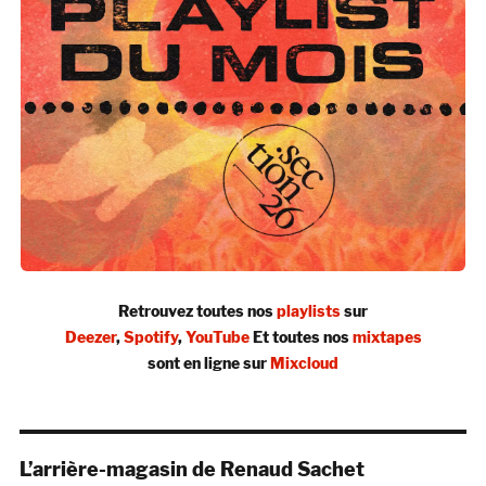
Retrouvez toutes nos
playlists
sur
Deezer
,
Spotify
,
YouTube
Et toutes nos
mixtapes
sont en ligne sur
Mixcloud
L’arrière-magasin de Renaud Sachet