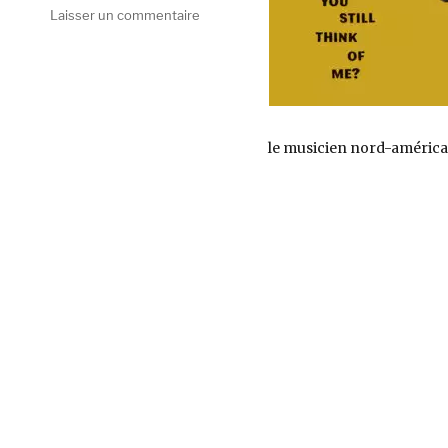
sur
Laisser un commentaire
Benny
Trokan,
Do
You
Still
Think
le musicien nord-américai
Of
Me?
(Wick
Records)