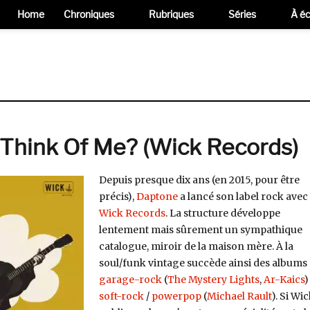
Home
Chroniques
Rubriques
Séries
À éc
l Think Of Me? (Wick Records)
Depuis presque dix ans (en 2015, pour être
précis),
Daptone
a lancé son label rock avec
Wick Records
. La structure développe
lentement mais sûrement un sympathique
catalogue, miroir de la maison mère. À la
soul/funk vintage succède ainsi des albums
garage-rock
(
The Mystery Lights
,
Ar-Kaics
)
soft-rock
/
powerpop
(
Michael Rault
). Si Wi