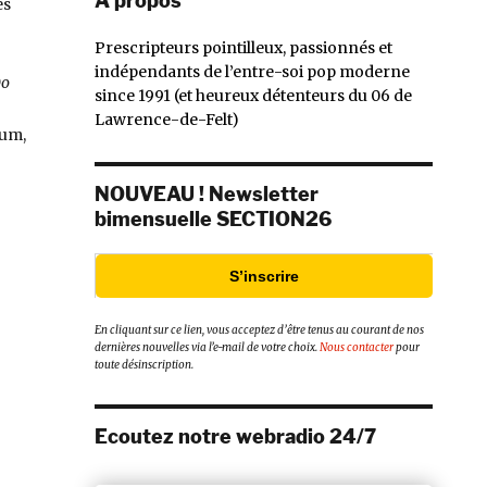
À propos
es
Prescripteurs pointilleux, passionnés et
indépendants de l’entre-soi pop moderne
o
since 1991 (et heureux détenteurs du 06 de
Lawrence-de-Felt)
bum,
okan, Do You Still Think Of Me? (Wick Records) »
NOUVEAU ! Newsletter
bimensuelle SECTION26
S’inscrire
En cliquant sur ce lien, vous acceptez d’être tenus au courant de nos
dernières nouvelles via l’e-mail de votre choix.
Nous contacter
pour
toute désinscription.
Ecoutez notre webradio 24/7