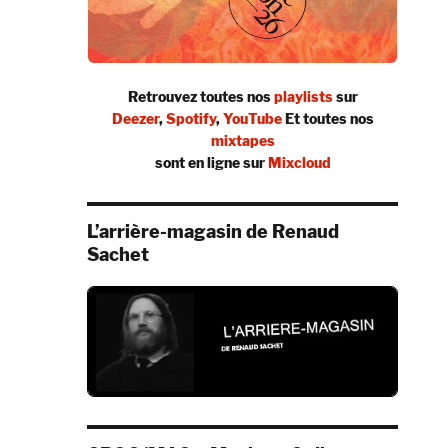
Retrouvez toutes nos
playlists
sur
Deezer
,
Spotify
,
YouTube
Et toutes nos
mixtapes
sont en ligne sur
Mixcloud
L’arrière-magasin de Renaud
Sachet