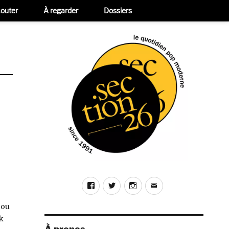
outer
À regarder
Dossiers
Facebook
Twitter
Instagram
E-
mail
 ou
ck