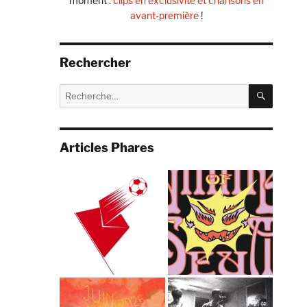
moment :
clips en exclusivité et chansons en
avant-première
!
Rechercher
RECHE
Recherche
pour :
Articles Phares