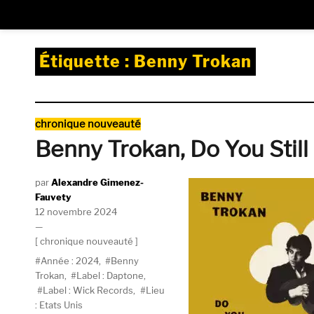
Étiquette :
Benny Trokan
Catégories
chronique nouveauté
Benny Trokan, Do You Stil
Auteur
Alexandre Gimenez-
Fauvety
Publié
12 novembre 2024
le
Catégories
chronique nouveauté
Étiquettes
Année : 2024
,
Benny
Trokan
,
Label : Daptone
,
Label : Wick Records
,
Lieu
: Etats Unis