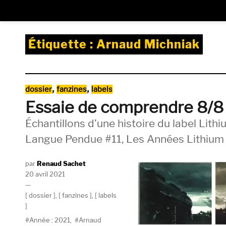
Étiquette :
Arnaud Michniak
Catégories
,
,
dossier
fanzines
labels
Essaie de comprendre 8/8
Échantillons d’une histoire du label Lithi
Langue Pendue #11, Les Années Lithium
Auteur
Renaud Sachet
Publié
20 avril 2021
le
Catégories
dossier
,
fanzines
,
labels
Étiquettes
Année : 2021
,
Arnaud