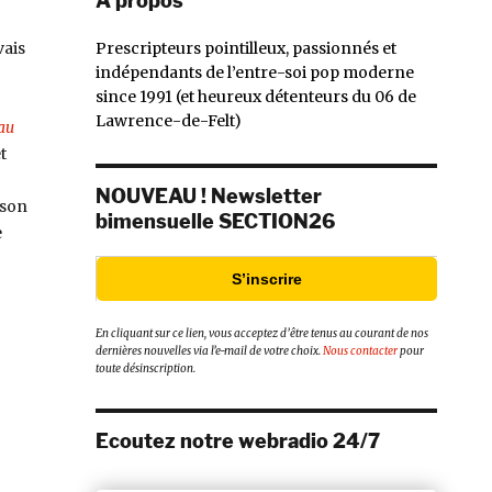
À propos
Prescripteurs pointilleux, passionnés et
vais
indépendants de l’entre-soi pop moderne
since 1991 (et heureux détenteurs du 06 de
Lawrence-de-Felt)
au
t
NOUVEAU ! Newsletter
 son
bimensuelle SECTION26
e
S’inscrire
En cliquant sur ce lien, vous acceptez d’être tenus au courant de nos
dernières nouvelles via l’e-mail de votre choix.
Nous contacter
pour
toute désinscription.
Ecoutez notre webradio 24/7