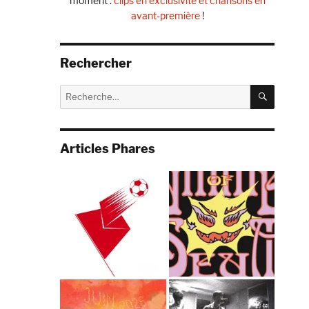
moment :
clips en exclusivité et chansons en
avant-première
!
Rechercher
RECHE
Recherche
pour :
Articles Phares