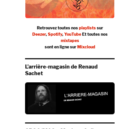
Retrouvez toutes nos
playlists
sur
Deezer
,
Spotify
,
YouTube
Et toutes nos
mixtapes
sont en ligne sur
Mixcloud
L’arrière-magasin de Renaud
Sachet