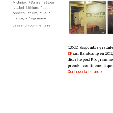
Michniak
,
Damien Bétous
,
Label : Lithium
,
Les
Années Lithium
,
Lieu :
France
,
Programme
sur
Laisser un commentaire
Essaie
de
comprendre
8/8
(2001), disponible gratui
EP
sur Bandcamp en 2017, j
discrète post Programme et
premier confinement que 
de « Ess
Continuer la lecture