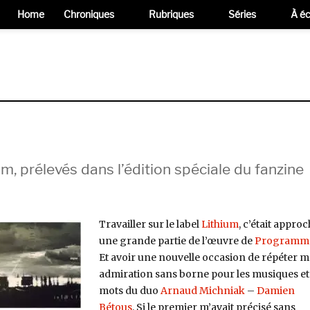
Home
Chroniques
Rubriques
Séries
À éc
um, prélevés dans l’édition spéciale du fanzine
Travailler sur le label
Lithium
, c’était appro
une grande partie de l’œuvre de
Programm
Et avoir une nouvelle occasion de répéter 
admiration sans borne pour les musiques et 
mots du duo
Arnaud Michniak
–
Damien
Bétous
. Si le premier m’avait précisé sans