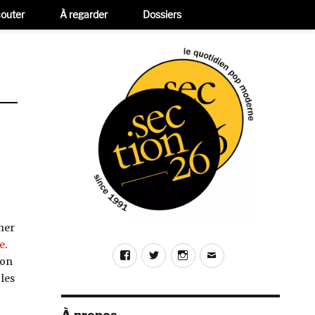
outer
À regarder
Dossiers
cher
e
.
Facebook
Twitter
Instagram
E-
mon
mail
les