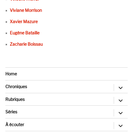
Viviane Morrison
Xavier Mazure
Eugène Bataille
Zacharie Boissau
Home
ouvrir
Chroniques
le
sous-
menu
ouvrir
Rubriques
le
sous-
menu
ouvrir
Séries
le
sous-
menu
ouvrir
À écouter
le
sous-