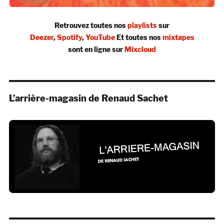
Retrouvez toutes nos
playlists
sur
Deezer
,
Spotify
,
YouTube
Et toutes nos
mixtapes
sont en ligne sur
Mixcloud
L’arrière-magasin de Renaud Sachet