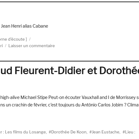
—
The
Forest
Session
Jean Henri alias Cabane
rne d'écoute
sur
ri
Laisser un commentaire
Cabane,
Today
aud Fleurent-Didier et Dorothé
 high-alive Michael Stipe Peut-on écouter Vauxhall and I de Morrissey 
ans un crachin de février, c’est toujours du Antônio Carlos Jobim ? Clima
ur : Les films du Losange
,
Dorothée De Koon
,
Jean Eustache
,
Lieu :