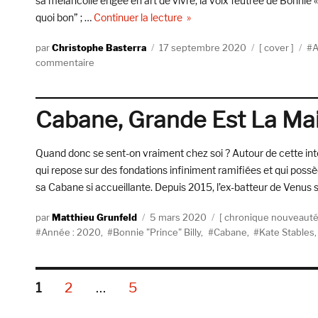
sa mélancolie érigée en art de vivre, la voix feutrée de Bonnie «
de « Raoul Vignal reprend « T
quoi bon” ; …
Continuer la lecture
Auteur
Publié
Catégories
Ét
Christophe Basterra
17 septembre 2020
cover
A
sur
le
commentaire
Raoul
Vignal
reprend
Cabane, Grande Est La Ma
« Take
Me
Home
Quand donc se sent-on vraiment chez soi ? Autour de cette in
(Part
qui repose sur des fondations infiniment ramifiées et qui pos
2) »
sa Cabane si accueillante. Depuis 2015, l’ex-batteur de Venus s
de
Cabane
Auteur
Publié
Catégories
Matthieu Grunfeld
5 mars 2020
chronique nouveaut
Étiquettes
le
Année : 2020
,
Bonnie "Prince" Billy
,
Cabane
,
Kate Stables
Pagination
PAGE
PAGE
PAGE
1
2
…
5