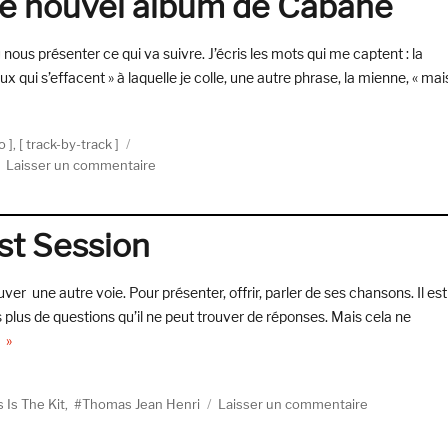
, le nouvel album de Cabane
(Ca
:
« J’a
 présenter ce qui va suivre. J’écris les mots qui me captent : la
ess
x qui s’effacent » à laquelle je colle, une autre phrase, la mienne, « mai
de
i écouté Brûlée, le nouvel album de Cabane »
me
per
io
,
track-by-track
qu
sur
Laisser un commentaire
j’ét
Et
cap
puis,
d’é
j’ai
st Session
de
écouté
cha
Brûlée,
le
ver une autre voie. Pour présenter, offrir, parler de ses chansons. Il est
nouvel
 plus de questions qu’il ne peut trouver de réponses. Mais cela ne
album
de « Cabane, Today — The Forest Session »
de
Cabane
sur
s Is The Kit
,
Thomas Jean Henri
Laisser un commentaire
Cabane,
Today