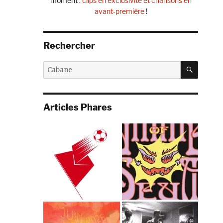
moment :
clips en exclusivité et chansons en
(Cabane
IV
avant-première
!
Records)
T
Rechercher
RECHE
Recherche
pour :
Articles Phares