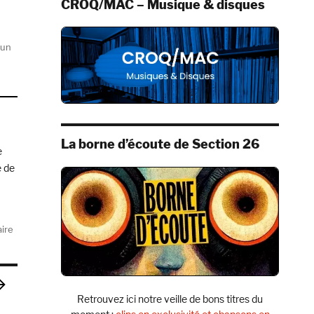
CROQ/MAC – Musique & disques
 un
La borne d’écoute de Section 26
e
e de
La Maison (Cabane Records) »
sur
ire
Cabane,
Grande
Est
La
Retrouvez ici notre veille de bons titres du
Maison
GE