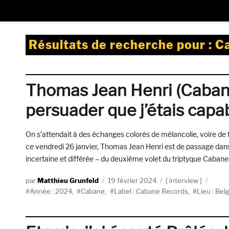
Résultats de recherche pour :
C
Thomas Jean Henri (Cabane)
persuader que j’étais capab
On s’attendait à des échanges colorés de mélancolie, voire de t
ce vendredi 26 janvier, Thomas Jean Henri est de passage dans 
incertaine et différée – du deuxième volet du triptyque Cabane
Auteur
Publié
Catégories
Matthieu Grunfeld
19 février 2024
interview
Étiquettes
le
Année : 2024
,
Cabane
,
Label : Cabane Records
,
Lieu : Bel