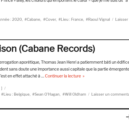
 Prince » Billy, les chœurs qui emportent le cœur – que je me suis dit “à
ake Me Home (Part 2) » de Cabane »
iquettes
nnée : 2020
,
Cabane
,
Cover
,
Lieu : France
,
Raoul Vignal
Laisser
ison (Cabane Records)
terrogation aporétique, Thomas Jean Henri a patiemment bâti un édific
sèdent sans doute une importance aussi capitale que la partie émergent
de « Cabane, Grande Est 
’est en effet attaché à …
Continuer la lecture
é
,
Lieu : Belgique
,
Sean O'Hagan
,
Will Oldham
Laisser un commenta
PA