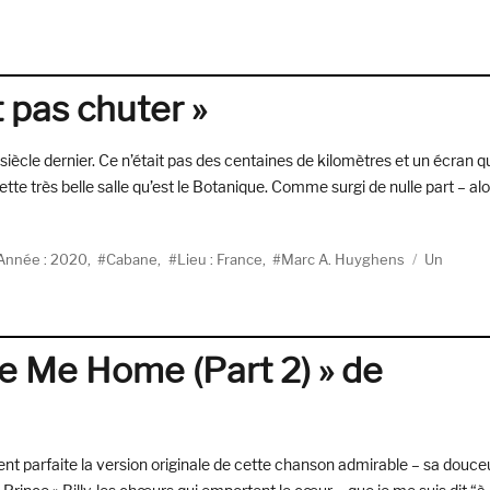
 pas chuter »
u siècle dernier. Ce n’était pas des centaines de kilomètres et un écran q
te très belle salle qu’est le Botanique. Comme surgi de nulle part – alo
ucher n’est pas chuter » »
iquettes
Année : 2020
,
Cabane
,
Lieu : France
,
Marc A. Huyghens
Un
e Me Home (Part 2) » de
ment parfaite la version originale de cette chanson admirable – sa douceu