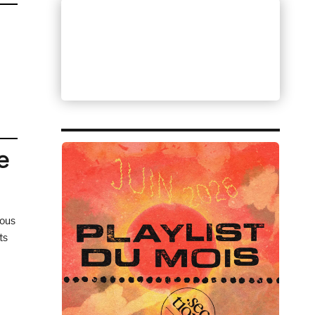
e
sous
ts