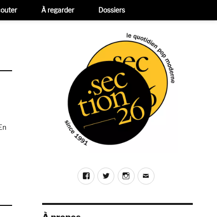
outer
À regarder
Dossiers
 En
yé de me persuader que j’étais capable d’écrire des chansons. » »
Facebook
Twitter
Instagram
E-
mail
omas
n
ri