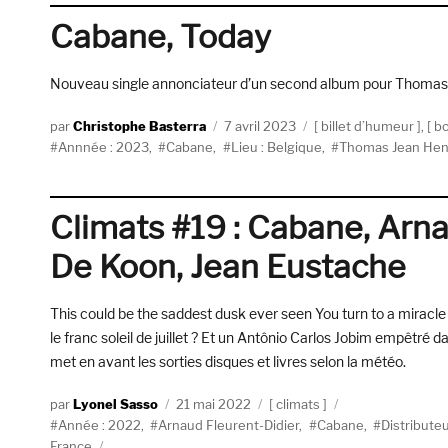
Cabane, Today
Nouveau single annonciateur d’un second album pour Thomas 
Auteur
Publié
Catégories
Christophe Basterra
7 avril 2023
billet d’humeur
,
bo
Étiquettes
le
Annnée : 2023
,
Cabane
,
Lieu : Belgique
,
Thomas Jean Hen
Climats #19 : Cabane, Arn
De Koon, Jean Eustache
This could be the saddest dusk ever seen You turn to a miracle
le franc soleil de juillet ? Et un Antônio Carlos Jobim empêtré d
met en avant les sorties disques et livres selon la météo.
Auteur
Publié
Catégories
Lyonel Sasso
21 mai 2022
climats
Étiquettes
le
Année : 2022
,
Arnaud Fleurent-Didier
,
Cabane
,
Distribute
France