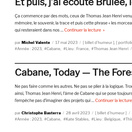
Et puis, j’ai écouté Brûlée
Ça commence par des mots, ceux de Thomas Jean Henri venu nous
mémoire, le souvenir, la trace et puis cette phrase « les morceau
de « Et puis, j’a
qui resteraient dans nos …
Continuer la lecture
Auteur
Publié
Catégories
Michel Valente
17 mai 2023
billet d’humeur
,
portfol
Étiquettes
le
Année : 2023
,
Cabane
,
Lieu : France
,
Thomas Jean Henri
Cabane, Today — The Fore
Ne pas faire comme les autres. Ne pas se plier à la logique. Trou
ainsi, Thomas Jean Henri, l’âme de Cabane qui se pose toujours
l’empêche pas d’imaginer des projets qui …
Continuer la lecture
Auteur
Publié
Catégories
Christophe Basterra
28 avril 2023
billet d’humeur
Étiquettes
le
Année : 2023
,
Cabane
,
Kate Stables
,
Lieu : Belgique
,
Thi