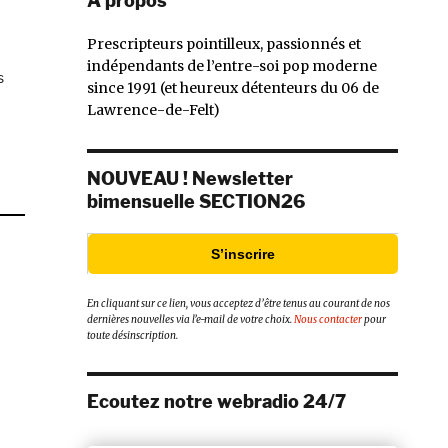
À propos
bane)
Prescripteurs pointilleux, passionnés et
i
indépendants de l’entre-soi pop moderne
ayé
s
since 1991 (et heureux détenteurs du 06 de
Lawrence-de-Felt)
suader
e
NOUVEAU ! Newsletter
ais
able
bimensuelle SECTION26
crire
s
S’inscrire
nsons. »
En cliquant sur ce lien, vous acceptez d’être tenus au courant de nos
dernières nouvelles via l’e-mail de votre choix.
Nous contacter
pour
toute désinscription.
Ecoutez notre webradio 24/7