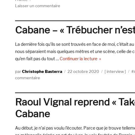
sur
Laisser un commentaire
Climats
#19
:
Cabane – « Trébucher n’est
Cabane,
Arnaud
Fleurent-
La dernière fois qu’ils se sont trouvés en face de moi, c’était a
Didier
nous séparaient mais quelques mètres et une scène, celle de cet
et
de « Cabane – « Tréb
qu’en fait pas du tout …
Continuer la lecture
Dorothée
De
Auteur
Publié
Catégories
Ét
Christophe Basterra
22 octobre 2020
interview
Koon,
sur
le
commentaire
Jean
Cabane
Eustache
–
« Trébucher
Raoul Vignal reprend « Tak
n’est
pas
Cabane
chuter »
Au début, je n’ai pas voulu l’écouter. Parce que je trouve telle