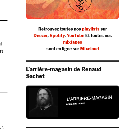
Retrouvez toutes nos
playlists
sur
Deezer
,
Spotify
,
YouTube
Et toutes nos
mixtapes
ui
sont en ligne sur
Mixcloud
rs
L’arrière-magasin de Renaud
Sachet
r,