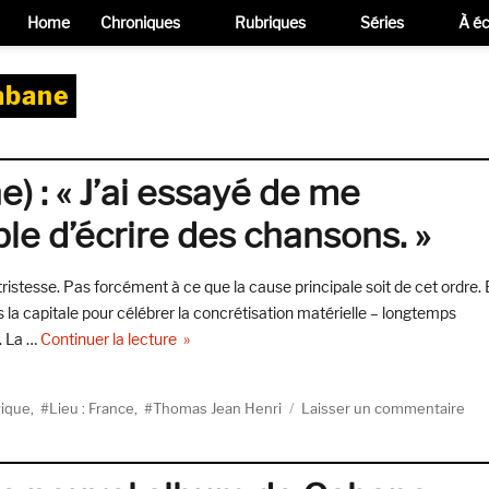
Home
Chroniques
Rubriques
Séries
À éc
abane
 : « J’ai essayé de me
le d’écrire des chansons. »
ristesse. Pas forcément à ce que la cause principale soit de cet ordre.
la capitale pour célébrer la concrétisation matérielle – longtemps
de « Thomas Jean Henri (Cabane) : « J’ai essa
. La …
Continuer la lecture
sur
gique
,
Lieu : France
,
Thomas Jean Henri
Laisser un commentaire
Th
Jea
Hen