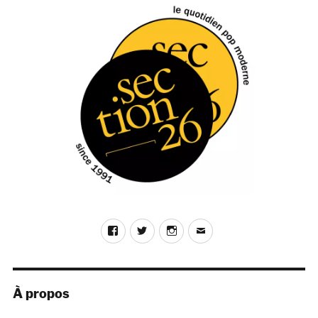
ÉDE
ANT
publications
NTE
E
Facebook
Twitter
Instagram
E-
mail
À propos