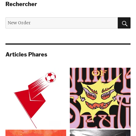
Rechercher
R
Recherche
pour :
Articles Phares