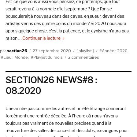
Est-ce que vous aussi vous pensiez, ce printemps, que tout
serait revenu à la normale d’ici septembre ? Que l’on se
bousculerait à nouveau dans des caves, en sueur, devant des
artistes venus des quatre coins du monde ? Si 2020 nous aura
appris quelque chose, c’est la patience, et le cynisme n’aura pas
de « SECTION26 NEWS#9 : 09.2020 »
raison …
Continuer la lecture
Auteur
Publié
Catégories
Étiquettes
section26
27 septembre 2020
playlist
Année : 2020
,
le
sur
Lieu : Monde
,
Playlist du mois
2 commentaires
SECTION26
NEWS#9
:
SECTION26 NEWS#8 :
09.2020
08.2020
Une année pas comme les autres et un été étrange donneront
forcément une rentrée décalée. À l’heure où nous n’avons
toujours pas vraiment de nouvelles précises quand à la
réouverture des salles de concert et des clubs, exsangues pour