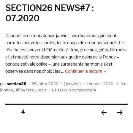
Neighborhood
SECTION26 NEWS#7 :
(New
07.2020
Rose,
1986)
Chaque fin de mois depuis janvier, nos rédacteurs piochent,
parmi les nouvelles sorties, leurs coups de cœur personnels. Le
résultat est souvent hétéroclite, à l’image de nos goûts. Ce mois-
ci, et malgré notre dispersion aux quatre coins de la France –
période estivale oblige –, une surprenante harmonie s’est
de « SECTION26
observée dans nos choix : les …
Continuer la lecture
Auteur
Publié
Catégories
Étiquettes
section26
26 juillet 2020
playlist
Année : 2020
,
Lieu :
le
sur
Monde
,
Playlist du mois
Laisser un commentaire
SECTION26
NEWS#7
:
Pagination
PAGE
4
07.2020
PAGE
PAGE
des
PRÉC
SUIV