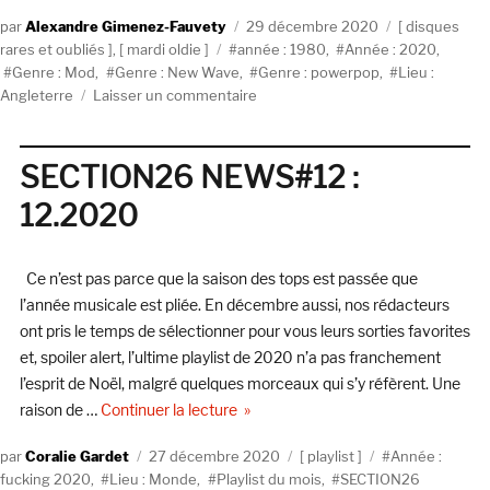
Auteur
Publié
Catégories
Alexandre Gimenez-Fauvety
29 décembre 2020
disques
Étiquettes
le
rares et oubliés
,
mardi oldie
année : 1980
,
Année : 2020
,
Genre : Mod
,
Genre : New Wave
,
Genre : powerpop
,
Lieu :
sur
Angleterre
Laisser un commentaire
The
Vapors,
New
SECTION26 NEWS#12 :
Clear
12.2020
Days
(1980,
United
Ce n’est pas parce que la saison des tops est passée que
Artists)
l’année musicale est pliée. En décembre aussi, nos rédacteurs
ont pris le temps de sélectionner pour vous leurs sorties favorites
et, spoiler alert, l’ultime playlist de 2020 n’a pas franchement
l’esprit de Noël, malgré quelques morceaux qui s’y réfèrent. Une
de « SECTION26 NEWS#12 : 12.202
raison de …
Continuer la lecture
Auteur
Publié
Catégories
Étiquettes
Coralie Gardet
27 décembre 2020
playlist
Année :
le
fucking 2020
,
Lieu : Monde
,
Playlist du mois
,
SECTION26