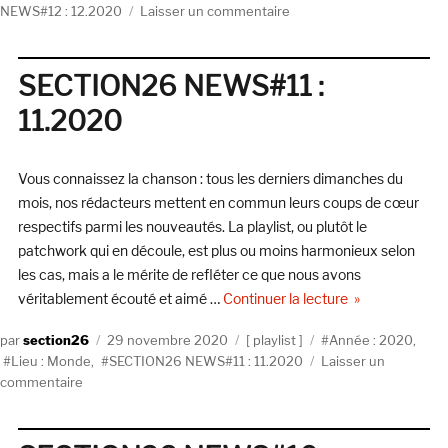
sur
NEWS#12 : 12.2020
Laisser un commentaire
SECTION26
NEWS#12
:
SECTION26 NEWS#11 :
12.2020
11.2020
Vous connaissez la chanson : tous les derniers dimanches du
mois, nos rédacteurs mettent en commun leurs coups de cœur
respectifs parmi les nouveautés. La playlist, ou plutôt le
patchwork qui en découle, est plus ou moins harmonieux selon
les cas, mais a le mérite de refléter ce que nous avons
de « SECTION2
véritablement écouté et aimé …
Continuer la lecture
Auteur
Publié
Catégories
Étiquettes
section26
29 novembre 2020
playlist
Année : 2020
,
le
Lieu : Monde
,
SECTION26 NEWS#11 : 11.2020
Laisser un
sur
commentaire
SECTION26
NEWS#11
: