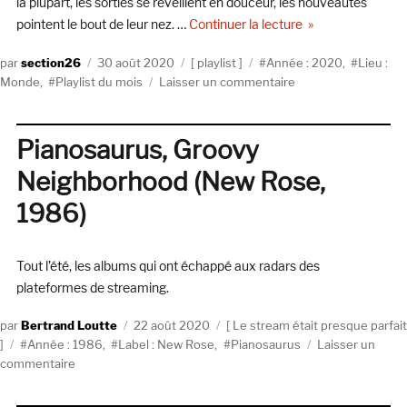
la plupart, les sorties se réveillent en douceur, les nouveautés
de « SECTION26 
pointent le bout de leur nez. …
Continuer la lecture
Auteur
Publié
Catégories
Étiquettes
section26
30 août 2020
playlist
Année : 2020
,
Lieu :
le
sur
Monde
,
Playlist du mois
Laisser un commentaire
SECTION26
NEWS#8
:
Pianosaurus, Groovy
08.2020
Neighborhood (New Rose,
1986)
Tout l’été, les albums qui ont échappé aux radars des
plateformes de streaming.
Auteur
Publié
Catégories
Bertrand Loutte
22 août 2020
Le stream était presque parfait
Étiquettes
le
Année : 1986
,
Label : New Rose
,
Pianosaurus
Laisser un
sur
commentaire
Pianosaurus,
Groovy