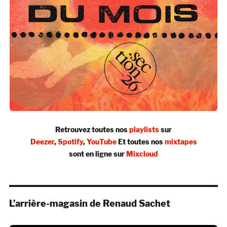
Retrouvez toutes nos
playlists
sur
Deezer
,
Spotify
,
YouTube
Et toutes nos
mixtapes
sont en ligne sur
Mixcloud
L’arrière-magasin de Renaud Sachet