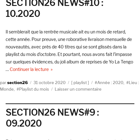
SECTION26 NEWS#10 :
11.2020
10.2020
Il semblerait que la rentrée musicale ait eu un mois de retard,
cette année. Pour preuve, une roborative livraison mensuelle de
nouveautés, avec près de 40 titres qui se sont glissés dans la
playlist du mois d’octobre. Et pourtant, nous avons fait l’impasse
sur quelques évidences, du joli album de reprises de Yo La Tengo
de « SECTION26 NEWS#10 : 10.2020 »
…
Continuer la lecture
Auteur
Publié
Catégories
Étiquettes
section26
31 octobre 2020
playlist
Année : 2020
,
Lieu :
le
sur
Monde
,
Playlist du mois
Laisser un commentaire
SECTION26
NEWS#10
:
SECTION26 NEWS#9 :
10.2020
09.2020