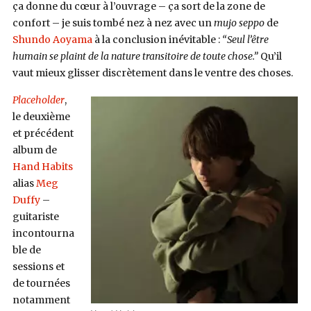
ça donne du cœur à l’ouvrage – ça sort de la zone de
confort – je suis tombé nez à nez avec un
mujo seppo
de
Shundo Aoyama
à la conclusion inévitable :
“Seul l’être
humain se plaint de la nature transitoire de toute chose.”
Qu’il
vaut mieux glisser discrètement dans le ventre des choses.
Placeholder
,
le deuxième
et précédent
album de
Hand Habits
alias
Meg
Duffy
–
guitariste
incontourna
ble de
sessions et
de tournées
notamment