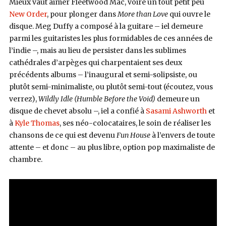
Mieux vaut aimer Fleetwood Mac, voire un tout petit peu
New Order
, pour plonger dans
More than Love
qui ouvre le
disque. Meg Duffy a composé à la guitare – iel demeure
parmi les guitaristes les plus formidables de ces années de
l’indie –, mais au lieu de persister dans les sublimes
cathédrales d’arpèges qui charpentaient ses deux
précédents albums – l’inaugural et semi-solipsiste, ou
plutôt semi-minimaliste, ou plutôt semi-tout (écoutez, vous
verrez),
Wildly Idle (Humble Before the Void)
demeure un
disque de chevet absolu –, iel a confié à
Sasami Ashworth
et
à
Kyle Thomas
, ses néo-colocataires, le soin de réaliser les
chansons de ce qui est devenu
Fun House
à l’envers de toute
attente – et donc – au plus libre, option pop maximaliste de
chambre.