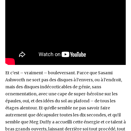
Et c’est – vraiment – bouleversant. Parce que Sasami
Ashworth ne sort pas des disques à l’envers, ou à l’endroit,
mais des disques indécorticables de génie, sans
ornementation, avec une cape de super-héroïne sur les
épaules, oui, et des idées du sol au plafond – de tous les
étages alentour. Et qu’elle semble ne pas savoir faire
autrement que décapsuler toutes les dix secondes, et qu’il
semble que Meg Duffy a accueilli cette énergie et ce talent à
bras grands ouverts, laissant derrière soi tout procédé, tout