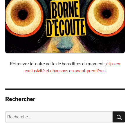
Retrouvez ici notre veille de bons titres du moment :
clips en
exclusivité et chansons en avant-première
!
Rechercher
R
Recherche
pour :