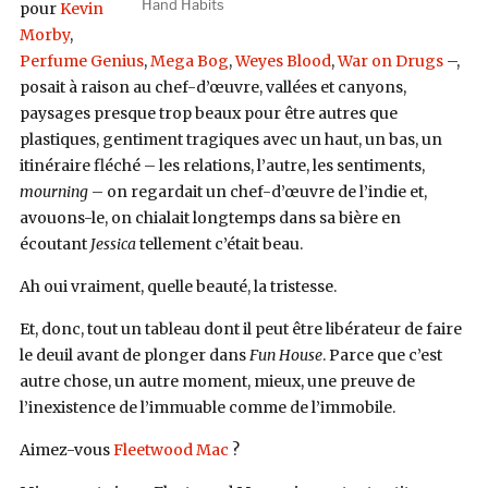
Hand Habits
pour
Kevin
Morby
,
Perfume Genius
,
Mega Bog
,
Weyes Blood
,
War on Drugs
–,
posait à raison au chef-d’œuvre, vallées et canyons,
paysages presque trop beaux pour être autres que
plastiques, gentiment tragiques avec un haut, un bas, un
itinéraire fléché – les relations, l’autre, les sentiments,
mourning
– on regardait un chef-d’œuvre de l’indie et,
avouons-le, on chialait longtemps dans sa bière en
écoutant
Jessica
tellement c’était beau.
Ah oui vraiment, quelle beauté, la tristesse.
Et, donc, tout un tableau dont il peut être libérateur de faire
le deuil avant de plonger dans
Fun House
. Parce que c’est
autre chose, un autre moment, mieux, une preuve de
l’inexistence de l’immuable comme de l’immobile.
Aimez-vous
Fleetwood Mac
?