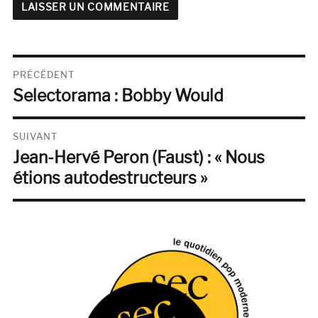
Navigation
PRÉCÉDENT
Selectorama : Bobby Would
de
Publication
précédente :
l’article
SUIVANT
Jean-Hervé Peron (Faust) : « Nous
Publication
suivante :
étions autodestructeurs »