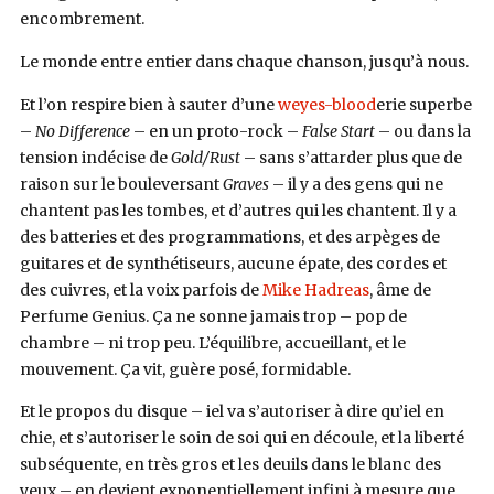
encombrement.
Le monde entre entier dans chaque chanson, jusqu’à nous.
Et l’on respire bien à sauter d’une
weyes-blood
erie superbe
–
No Difference
– en un proto-rock –
False Start
– ou dans la
tension indécise de
Gold/Rust
– sans s’attarder plus que de
raison sur le bouleversant
Graves
– il y a des gens qui ne
chantent pas les tombes, et d’autres qui les chantent. Il y a
des batteries et des programmations, et des arpèges de
guitares et de synthétiseurs, aucune épate, des cordes et
des cuivres, et la voix parfois de
Mike Hadreas
, âme de
Perfume Genius. Ça ne sonne jamais trop – pop de
chambre – ni trop peu. L’équilibre, accueillant, et le
mouvement. Ça vit, guère posé, formidable.
Et le propos du disque – iel va s’autoriser à dire qu’iel en
chie, et s’autoriser le soin de soi qui en découle, et la liberté
subséquente, en très gros et les deuils dans le blanc des
yeux – en devient exponentiellement infini à mesure que