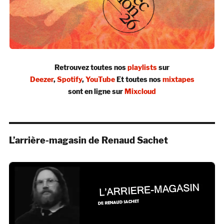
Retrouvez toutes nos
playlists
sur
Deezer
,
Spotify
,
YouTube
Et toutes nos
mixtapes
sont en ligne sur
Mixcloud
L’arrière-magasin de Renaud Sachet