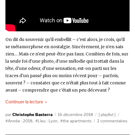
On dit du souvenir qu’il embellit – c’est alors, je crois, qu’il
se métamorphose en nostalgie. Sincèrement, je n’en sais
rien… Mais ce n’est peut-être pas faux. Combien de fois, sur
la seule foi d’une photo, d’une mélodie qui trottait dans la
tête, d’une odeur, d’une sensation, est-on parti sur les
traces d’un passé plus ou moins récent pour – parfois,
souvent ? – constater que ce n’était plus tout à fait comme
avant – comprendre que c’était un peu décevant ?
de « VIDEO : The Apartments au Sonic à Lyon, le
Continuer la lecture
Auteur
Publié
Catégories
Étiquet
Christophe Basterra
16 décembre 2018
playlist
le
sur
Année : 2018
,
Lieu : Lyon
,
the apartments
2 commentaires
VID
: