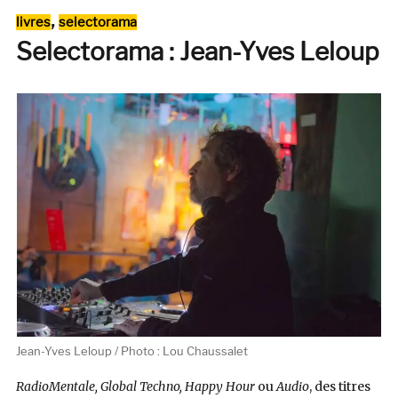
—
Catégories
,
livres
selectorama
30
Selectorama : Jean-Yves Leloup
Ans
de
Pop
Indé
U.S.
Jean-Yves Leloup / Photo : Lou Chaussalet
RadioMentale, Global Techno, Happy Hour
ou
Audio
, des titres