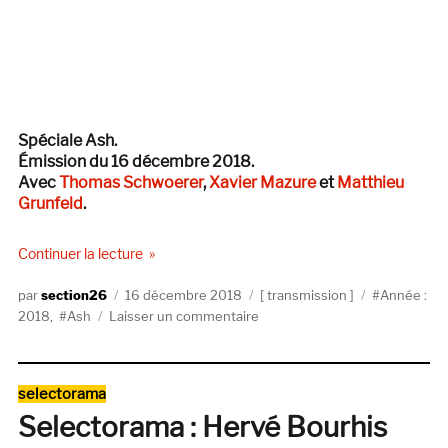
Spéciale Ash.
Émission du 16 décembre 2018.
Avec
Thomas Schwoerer
,
Xavier Mazure
et
Matthieu
Grunfeld
.
de « Transmission #8 — Ash »
Continuer la lecture
Auteur
Publié
Catégories
Étiquettes
section26
16 décembre 2018
transmission
Année :
le
sur
2018
,
Ash
Laisser un commentaire
Transmission
#8
—
Catégories
selectorama
Ash
Selectorama : Hervé Bourhis