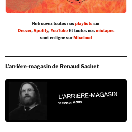
Retrouvez toutes nos
playlists
sur
Deezer
,
Spotify
,
YouTube
Et toutes nos
mixtapes
sont en ligne sur
Mixcloud
L’arrière-magasin de Renaud Sachet