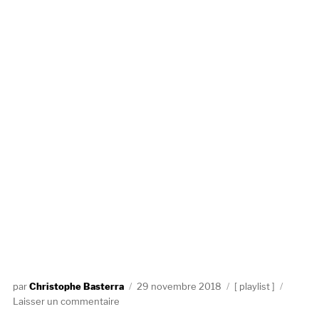
Auteur
Publié
Catégories
Christophe Basterra
29 novembre 2018
playlist
sur
le
Laisser un commentaire
Les