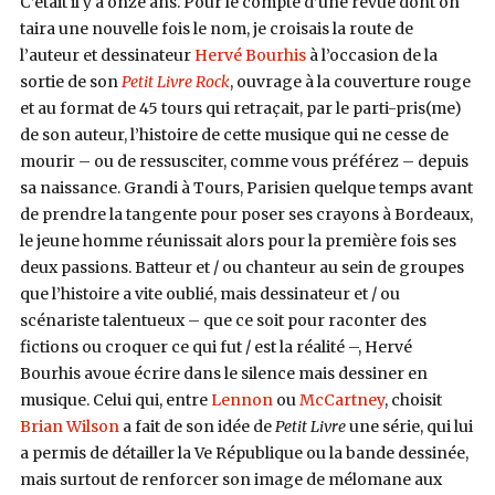
C’était il y a onze ans. Pour le compte d’une revue dont on
taira une nouvelle fois le nom, je croisais la route de
l’auteur et dessinateur
Hervé Bourhis
à l’occasion de la
sortie de son
Petit Livre Rock
, ouvrage à la couverture rouge
et au format de 45 tours qui retraçait, par le parti-pris(me)
de son auteur, l’histoire de cette musique qui ne cesse de
mourir – ou de ressusciter, comme vous préférez – depuis
sa naissance. Grandi à Tours, Parisien quelque temps avant
de prendre la tangente pour poser ses crayons à Bordeaux,
le jeune homme réunissait alors pour la première fois ses
deux passions. Batteur et / ou chanteur au sein de groupes
que l’histoire a vite oublié, mais dessinateur et / ou
scénariste talentueux – que ce soit pour raconter des
fictions ou croquer ce qui fut / est la réalité –, Hervé
Bourhis avoue écrire dans le silence mais dessiner en
musique. Celui qui, entre
Lennon
ou
McCartney
, choisit
Brian Wilson
a fait de son idée de
Petit Livre
une série, qui lui
a permis de détailler la Ve République ou la bande dessinée,
mais surtout de renforcer son image de mélomane aux