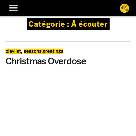
Catégorie :
À écouter
Catégories
,
playlist
seasons greetings
Christmas Overdose