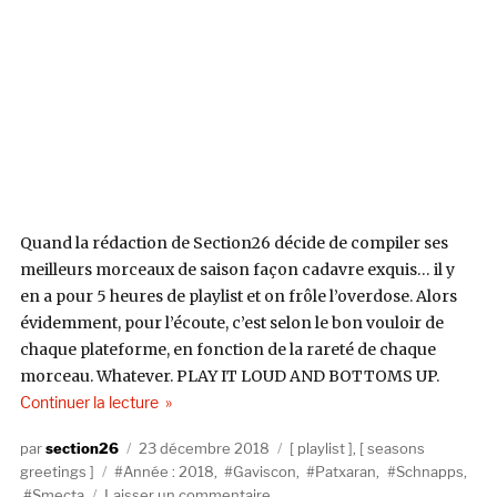
Quand la rédaction de Section26 décide de compiler ses
meilleurs morceaux de saison façon cadavre exquis… il y
en a pour 5 heures de playlist et on frôle l’overdose. Alors
évidemment, pour l’écoute, c’est selon le bon vouloir de
chaque plateforme, en fonction de la rareté de chaque
morceau. Whatever. PLAY IT LOUD AND BOTTOMS UP.
de « Christmas Overdose »
Continuer la lecture
Auteur
Publié
Catégories
section26
23 décembre 2018
playlist
,
seasons
Étiquettes
le
greetings
Année : 2018
,
Gaviscon
,
Patxaran
,
Schnapps
,
sur
Smecta
Laisser un commentaire