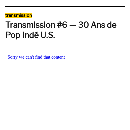
jours
où
Catégories
transmission
le
Transmission #6 — 30 Ans de
soleil
se
Pop Indé U.S.
couche
à
17
heures.