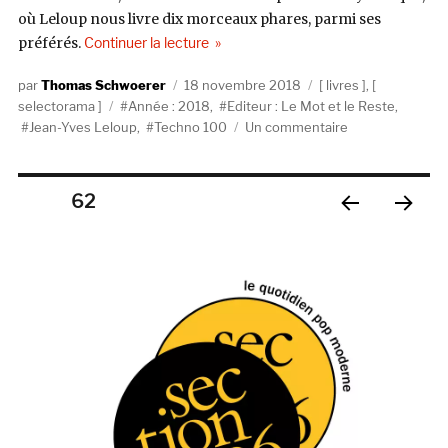
où Leloup nous livre dix morceaux phares, parmi ses
de « Selectorama : Jean-Yves Leloup »
préférés.
Continuer la lecture
Auteur
Publié
Catégories
Thomas Schwoerer
18 novembre 2018
livres
,
Étiquettes
le
selectorama
Année : 2018
,
Editeur : Le Mot et le Reste
,
sur
Jean-Yves Leloup
,
Techno 100
Un commentaire
Selectorama
:
Jean-
Pagination
PAGE
62
Yves
Leloup
PAGE
PAGE
des
PRÉC
SUIV
ÉDE
ANT
publications
NTE
E