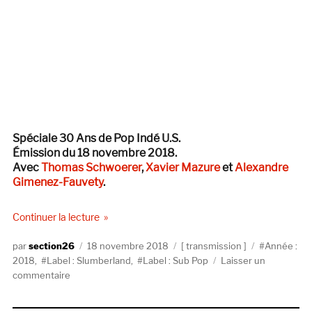
Spéciale 30 Ans de Pop Indé U.S.
Émission du 18 novembre 2018.
Avec
Thomas Schwoerer
,
Xavier Mazure
et
Alexandre
Gimenez-Fauvety
.
de « Transmission #6 — 30 Ans de Pop Indé U.S.
Continuer la lecture
Auteur
Publié
Catégories
Étiquettes
section26
18 novembre 2018
transmission
Année :
le
2018
,
Label : Slumberland
,
Label : Sub Pop
Laisser un
sur
commentaire
Transmission
#6