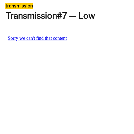
Hervé
Catégories
transmission
Bourhis
Transmission#7 — Low