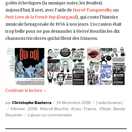
goûts éclectiques (la musique noire, les Beatles).
Aujourd’hui, il sort, avec l’aide de
Hervé Tanquerelle
, un
Petit Livre de la French Pop
(
Dargaud
), qui conte l’histoire
musicale hexagonale de 1956 à nos jours. L’occasion était
trop belle pour ne pas demander à Hervé Bourhis les dix
chansons tricolores qui lui filent des frissons.
de « Selectorama : Hervé Bourhis »
Continuer la lecture
Auteur
Publié
Catégories
Christophe Basterra
14 décembre 2018
selectorama
Étiquettes
le
Année : 2018
,
Hervé Bourhis
,
Lieu : France
,
Style : Bande
sur
Dessinée
Laisser un commentaire
Selectorama
: