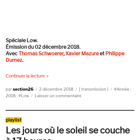
Spéciale Low.
Émission du 02 décembre 2018.
Avec
Thomas Schwoerer
,
Xavier Mazure
et
Philippe
Dumez
.
de « Transmission#7 — Low »
Continuer la lecture
Auteur
Publié
Catégories
Étiquettes
section26
2 décembre 2018
transmission
Année :
le
sur
2018
,
Low
Laisser un commentaire
Transmission#7
—
Low
Catégories
playlist
Les jours où le soleil se couche