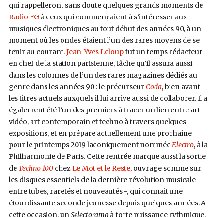
qui rappelleront sans doute quelques grands moments de
Radio FG
à ceux qui commençaient à s’intéresser aux
musiques électroniques au tout début des années 90, à un
moment où les ondes étaient l’un des rares moyens de se
tenir au courant.
Jean-Yves Leloup
fut un temps rédacteur
en chef de la station parisienne, tâche qu’il assura aussi
dans les colonnes de l’un des rares magazines dédiés au
genre dans les années 90 : le précurseur
Coda
, bien avant
les titres actuels auxquels il lui arrive aussi de collaborer. Il a
également été l’un des premiers à tracer un lien entre art
vidéo, art contemporain et techno à travers quelques
expositions, et en prépare actuellement une prochaine
pour le printemps 2019 laconiquement nommée
Electro
, à la
Philharmonie de Paris. Cette rentrée marque aussi la sortie
de
Techno 100
chez
Le Mot et le Reste
, ouvrage somme sur
les disques essentiels de la dernière révolution musicale -
entre tubes, raretés et nouveautés -, qui connait une
étourdissante seconde jeunesse depuis quelques années. A
cette occasion, un
Selectorama
à forte puissance rythmique,