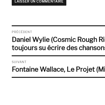
Navigation
PRÉCÉDENT
Daniel Wylie (Cosmic Rough Rider
de
Publication
précédente :
toujours su écrire des chansons
l’article
SUIVANT
Fontaine Wallace, Le Projet (M
Publication
suivante :