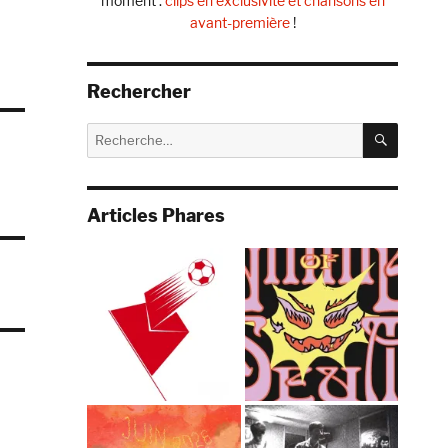
moment :
clips en exclusivité et chansons en
avant-première
!
Rechercher
RECHE
Recherche
pour :
Articles Phares