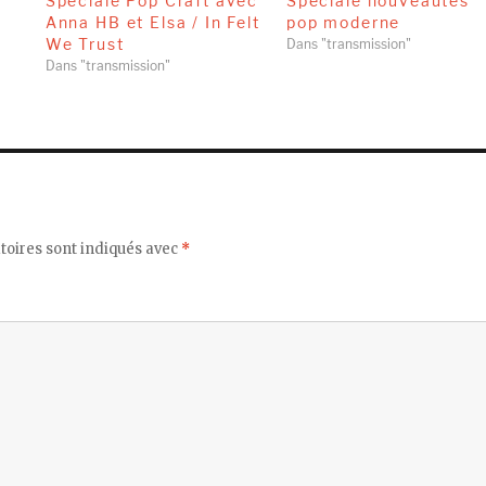
e
Spéciale Pop Craft avec
Spéciale nouveautés
Anna HB et Elsa / In Felt
pop moderne
We Trust
Dans "transmission"
Dans "transmission"
toires sont indiqués avec
*