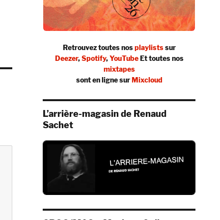
Retrouvez toutes nos
playlists
sur
Deezer
,
Spotify
,
YouTube
Et toutes nos
mixtapes
sont en ligne sur
Mixcloud
L’arrière-magasin de Renaud
Sachet