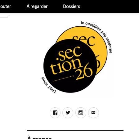
outer
À regarder
Dossiers
Facebook
Twitter
Instagram
E-
mail