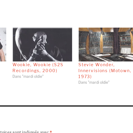
y
Wookie, Wookie (S2S
Stevie Wonder,
)
Recordings, 2000)
Innervisions (Motown,
1973)
Dans "mardi oldie"
Dans "mardi oldie"
toires sont indiqués avec
*