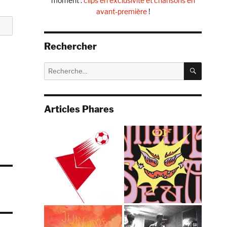
moment :
clips en exclusivité et chansons en
avant-première
!
Rechercher
RECHE
Recherche
pour :
Articles Phares