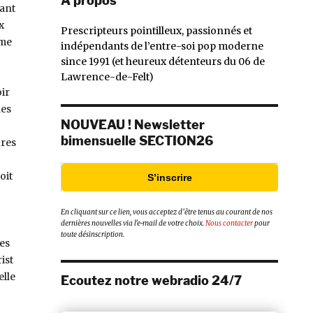
À propos
yant
x
Prescripteurs pointilleux, passionnés et
ême
indépendants de l’entre-soi pop moderne
since 1991 (et heureux détenteurs du 06 de
Lawrence-de-Felt)
ir
des
NOUVEAU ! Newsletter
bimensuelle SECTION26
ures
oit
S’inscrire
En cliquant sur ce lien, vous acceptez d’être tenus au courant de nos
dernières nouvelles via l’e-mail de votre choix.
Nous contacter
pour
toute désinscription.
ses
ist
elle
Ecoutez notre webradio 24/7