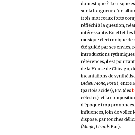
domestique ? Le risque est
sur la longueur d’un albu
trois morceaux forts com
réfléchi à la question, n
intéressante. En effet, l
musique électronique de da
été guidé par ses envies, 
introductions rythmiques
références, il est pourta
de la House de Chicago, d
incantations de synthétis
(
Adieu Mono, Posti
), entre 
(parfois acides), FM (des
b
célestes) et la composition
d’époque trop prononcés. C
influences, loin de voiler
dispose, par touches délic
(Magic, Lizards
Bar)
.