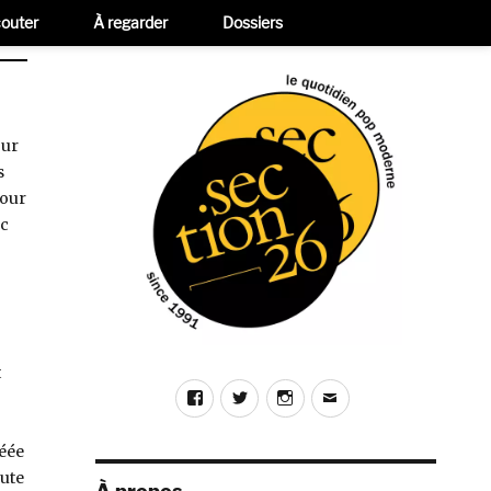
outer
À regarder
Dossiers
our
s
jour
ec
t
Facebook
Twitter
Instagram
E-
mail
éée
oute