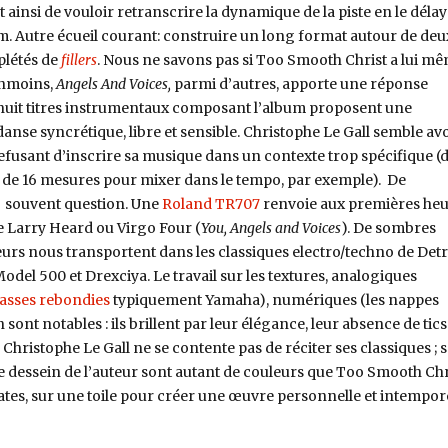
 ainsi de vouloir retranscrire la dynamique de la piste en le déla
m. Autre écueil courant: construire un long format autour de deu
plétés de
fillers
. Nous ne savons pas si Too Smooth Christ a lui m
éanmoins,
Angels And Voices,
parmi d’autres, apporte une réponse
es huit titres instrumentaux composant l’album proposent une
nse syncrétique, libre et sensible. Christophe Le Gall semble avo
refusant d’inscrire sa musique dans un contexte trop spécifique (
 de 16 mesures pour mixer dans le tempo, par exemple). De
nt souvent question. Une
Roland TR707
renvoie aux premières he
e Larry Heard ou Virgo Four (
You, Angels and Voices
). De sombres
eurs nous transportent dans les classiques electro/techno de Detr
Model 500 et Drexciya. Le travail sur les textures, analogiques
asses rebondies
typiquement Yamaha), numériques (les nappes
 sont notables : ils brillent par leur élégance, leur absence de tics
hristophe Le Gall ne se contente pas de réciter ses classiques ; 
 le dessein de l’auteur sont autant de couleurs que Too Smooth Chr
ates, sur une toile pour créer une œuvre personnelle et intempor