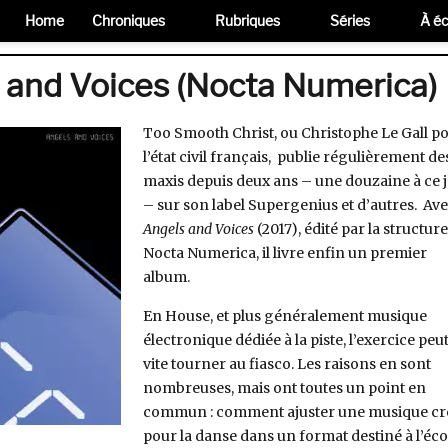
Home
Chroniques
Rubriques
Séries
À éc
 and Voices (Nocta Numerica)
Too Smooth Christ, ou Christophe Le Gall p
l’état civil français, publie régulièrement de
maxis depuis deux ans – une douzaine à ce 
– sur son label Supergenius et d’autres. Av
Angels and Voices
(2017), édité par la structure
Nocta Numerica, il livre enfin un premier
album.
En House, et plus généralement musique
électronique dédiée à la piste, l’exercice peu
vite tourner au fiasco. Les raisons en sont
nombreuses, mais ont toutes un point en
commun : comment ajuster une musique cr
pour la danse dans un format destiné à l’éc