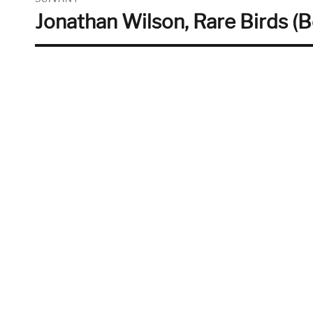
Jonathan Wilson, Rare Birds (B
Publication
suivante :