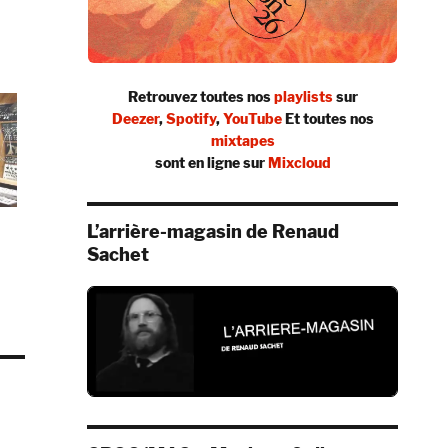
Retrouvez toutes nos
playlists
sur
Deezer
,
Spotify
,
YouTube
Et toutes nos
mixtapes
sont en ligne sur
Mixcloud
L’arrière-magasin de Renaud
Sachet