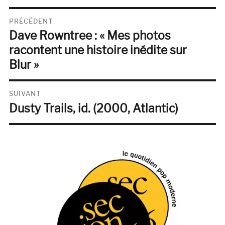
Navigation
PRÉCÉDENT
Dave Rowntree : « Mes photos
de
Publication
précédente :
racontent une histoire inédite sur
l’article
Blur »
SUIVANT
Dusty Trails, id. (2000, Atlantic)
Publication
suivante :