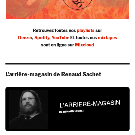
Retrouvez toutes nos
playlists
sur
Deezer
,
Spotify
,
YouTube
Et toutes nos
mixtapes
sont en ligne sur
Mixcloud
L’arrière-magasin de Renaud Sachet