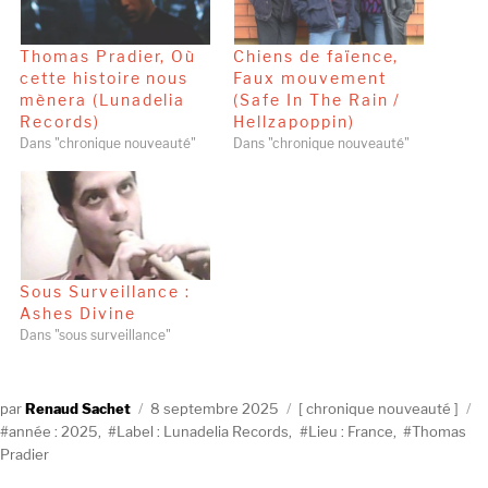
Thomas Pradier, Où
Chiens de faïence,
cette histoire nous
Faux mouvement
mènera (Lunadelia
(Safe In The Rain /
Records)
Hellzapoppin)
Dans "chronique nouveauté"
Dans "chronique nouveauté"
Sous Surveillance :
Ashes Divine
Dans "sous surveillance"
Auteur
Publié
Catégories
É
Renaud Sachet
8 septembre 2025
chronique nouveauté
le
année : 2025
,
Label : Lunadelia Records
,
Lieu : France
,
Thomas
Pradier