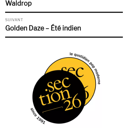
Waldrop
SUIVANT
Golden Daze – Été indien
Publication
suivante :