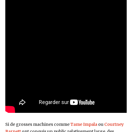
Si de grosses machines comme
Tame Impala
ou
Courtney
Barnett
ont conquis un public relativement large, des