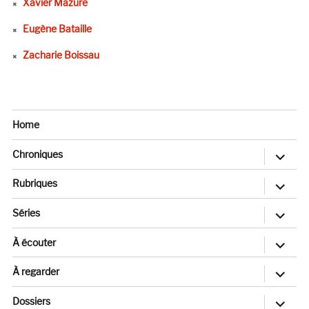
Xavier Mazure
Eugène Bataille
Zacharie Boissau
Home
ouvrir
Chroniques
le
sous-
menu
ouvrir
Rubriques
le
sous-
menu
ouvrir
Séries
le
sous-
menu
ouvrir
À écouter
le
sous-
menu
ouvrir
À regarder
le
sous-
menu
ouvrir
Dossiers
le