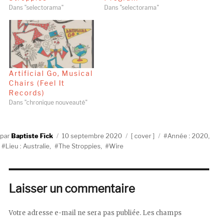
Dans "selectorama"
Dans "selectorama"
Artificial Go, Musical
Chairs (Feel It
Records)
Dans "chronique nouveauté"
Auteur
Publié
Catégories
Étiquettes
Baptiste Fick
10 septembre 2020
cover
Année : 2020
,
le
Lieu : Australie
,
The Stroppies
,
Wire
Laisser un commentaire
Votre adresse e-mail ne sera pas publiée.
Les champs