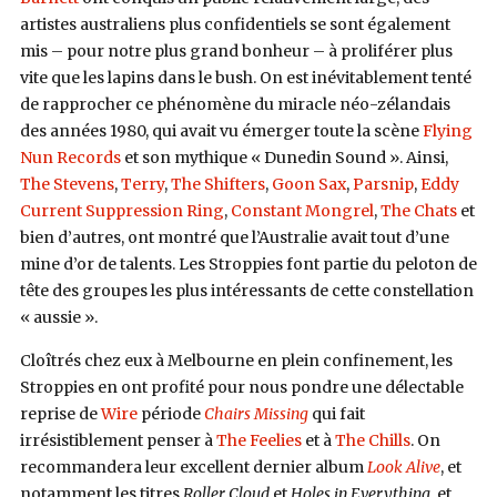
artistes australiens plus confidentiels se sont également
mis – pour notre plus grand bonheur – à proliférer plus
vite que les lapins dans le bush. On est inévitablement tenté
de rapprocher ce phénomène du miracle néo-zélandais
des années 1980, qui avait vu émerger toute la scène
Flying
Nun Records
et son mythique « Dunedin Sound ». Ainsi,
The Stevens
,
Terry
,
The Shifters
,
Goon Sax
,
Parsnip
,
Eddy
Current Suppression Ring
,
Constant Mongrel
,
The Chats
et
bien d’autres, ont montré que l’Australie avait tout d’une
mine d’or de talents. Les Stroppies font partie du peloton de
tête des groupes les plus intéressants de cette constellation
« aussie ».
Cloîtrés chez eux à Melbourne en plein confinement, les
Stroppies en ont profité pour nous pondre une délectable
reprise de
Wire
période
Chairs Missing
qui fait
irrésistiblement penser à
The Feelies
et à
The Chills
. On
recommandera leur excellent dernier album
Look Alive
, et
notamment les titres
Roller Cloud
et
Holes in Everything
, et