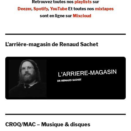
Retrouvez toutes nos
playlists
sur
Deezer
,
Spotify
,
YouTube
Et toutes nos
mixtapes
sont en ligne sur
Mixcloud
L’arrière-magasin de Renaud Sachet
CROQ/MAC – Musique & disques