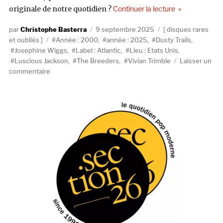
de « Dusty Trail
originale de notre quotidien ?
Continuer la lecture
Auteur
Publié
Catégories
Christophe Basterra
9 septembre 2025
disques rares
Étiquettes
le
et oubliés
Année : 2000
,
année : 2025
,
Dusty Trails
,
Josephine Wiggs
,
Label : Atlantic
,
Lieu : Etats Unis
,
Luscious Jackson
,
The Breeders
,
Vivian Trimble
Laisser un
sur
commentaire
Dusty
Trails,
id.
(2000,
Atlantic)