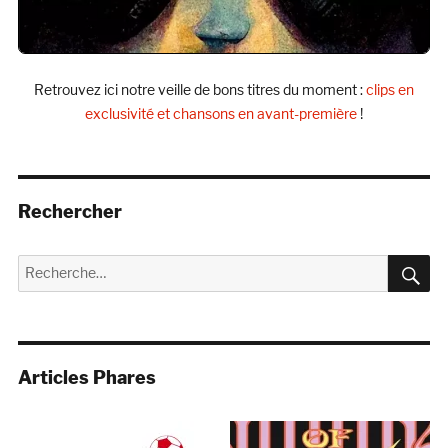
Retrouvez ici notre veille de bons titres du moment :
clips en
exclusivité et chansons en avant-première
!
Rechercher
R
Recherche
pour :
Articles Phares