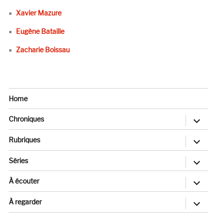
Xavier Mazure
Eugène Bataille
Zacharie Boissau
Home
ouvrir
Chroniques
le
sous-
menu
ouvrir
Rubriques
le
sous-
menu
ouvrir
Séries
le
sous-
menu
ouvrir
À écouter
le
sous-
menu
ouvrir
À regarder
le
sous-