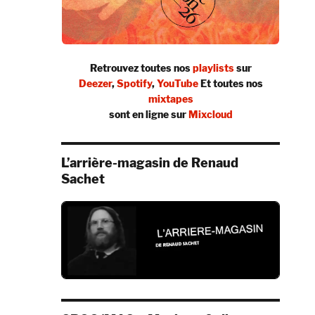
Retrouvez toutes nos
playlists
sur
Deezer
,
Spotify
,
YouTube
Et toutes nos
mixtapes
sont en ligne sur
Mixcloud
L’arrière-magasin de Renaud
Sachet