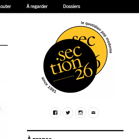
outer
À regarder
Dossiers
Facebook
Twitter
Instagram
E-
mail