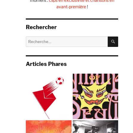
moment :
clips en exclusivité et chansons en
avant-première
!
Rechercher
RECHE
Recherche
pour :
Articles Phares