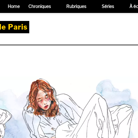
Home
Chroniques
Rubriques
Séries
À éc
e Paris