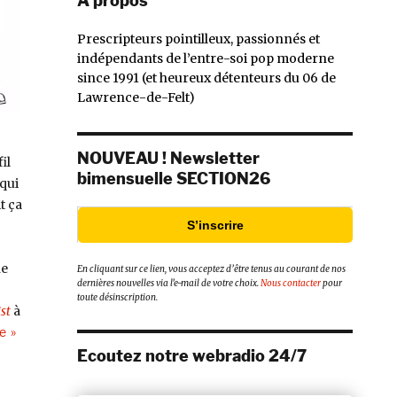
À propos
Prescripteurs pointilleux, passionnés et
indépendants de l’entre-soi pop moderne
since 1991 (et heureux détenteurs du 06 de
Lawrence-de-Felt)
NOUVEAU ! Newsletter
il
bimensuelle SECTION26
qui
t ça
S’inscrire
ne
En cliquant sur ce lien, vous acceptez d’être tenus au courant de nos
dernières nouvelles via l’e-mail de votre choix.
Nous contacter
pour
toute désinscription.
st
à
de « Lauren Auder »
re
Ecoutez notre webradio 24/7