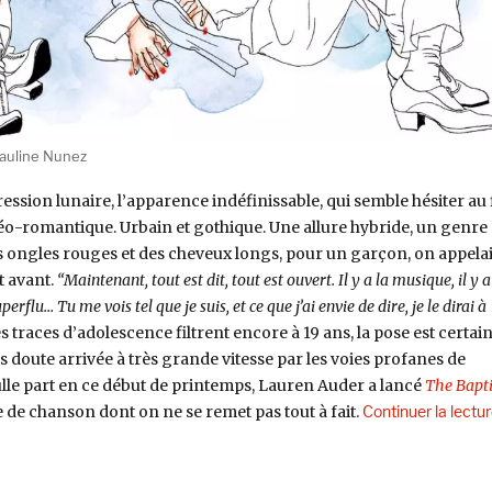
 Pauline Nunez
ession lunaire, l’apparence indéfinissable, qui semble hésiter au f
néo-romantique. Urbain et gothique. Une allure hybride, un genre 
s ongles rouges et des cheveux longs, pour un garçon, on appelai
t avant.
“Maintenant, tout est dit, tout est ouvert. Il y a la musique, il y a
perflu… Tu me vois tel que je suis, et ce que j’ai envie de dire, je le dirai à
 traces d’adolescence filtrent encore à 19 ans, la pose est certai
ns doute arrivée à très grande vitesse par les voies profanes de
ulle part en ce début de printemps, Lauren Auder a lancé
The Bapti
 de chanson dont on ne se remet pas tout à fait.
Continuer la lectu