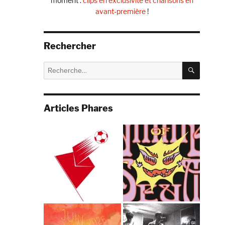
moment :
clips en exclusivité et chansons en
avant-première
!
Rechercher
RECHE
Recherche
pour :
Articles Phares