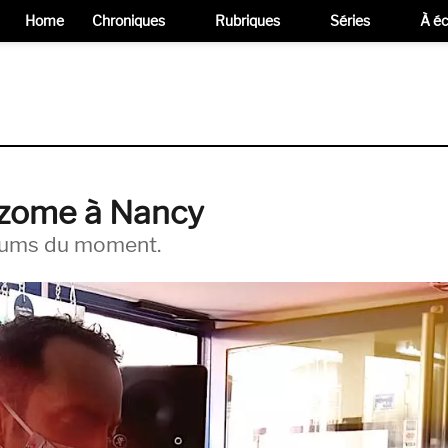
Home
Chroniques
Rubriques
Séries
À éc
izome à Nancy
lbums du moment.