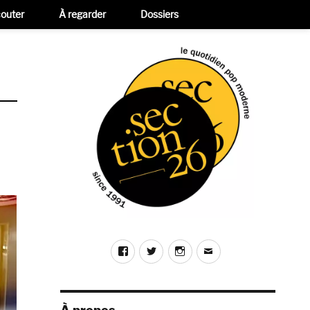
outer
À regarder
Dossiers
Facebook
Twitter
Instagram
E-
mail