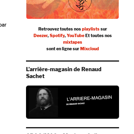
 par
Retrouvez toutes nos
playlists
sur
Deezer
,
Spotify
,
YouTube
Et toutes nos
mixtapes
sont en ligne sur
Mixcloud
L’arrière-magasin de Renaud
Sachet