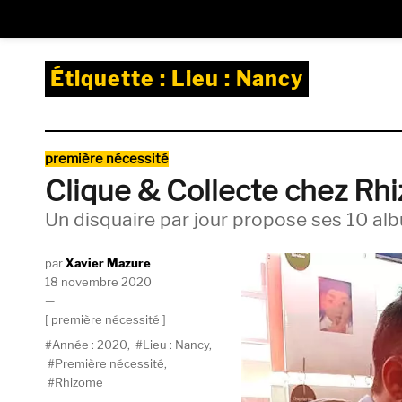
Étiquette :
Lieu : Nancy
Catégories
première nécessité
Clique & Collecte chez Rh
Un disquaire par jour propose ses 10 a
Auteur
Xavier Mazure
Publié
18 novembre 2020
le
Catégories
première nécessité
Étiquettes
Année : 2020
,
Lieu : Nancy
,
Première nécessité
,
Rhizome