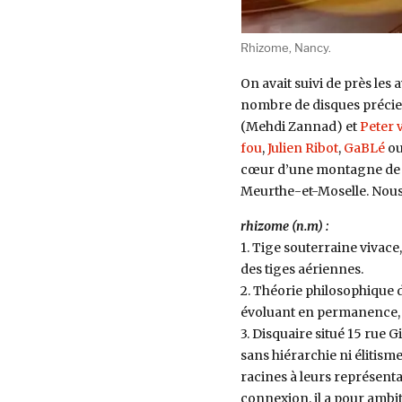
Rhizome, Nancy.
On avait suivi de près les
nombre de disques préci
(
Mehdi Zannad
) et
Peter 
fou
,
Julien Ribot
,
GaBLé
ou
cœur
d’une montagne de p
Meurthe-et-Moselle.
Nous 
rhizome (n.m) :
1. Tige souterraine vivac
des tiges aériennes.
2. Théorie philosophique
évoluant en permanence, d
3. Disquaire situé 15 rue 
sans hiérarchie ni élitisme
racines à leurs représenta
connexion, il a pour ambit