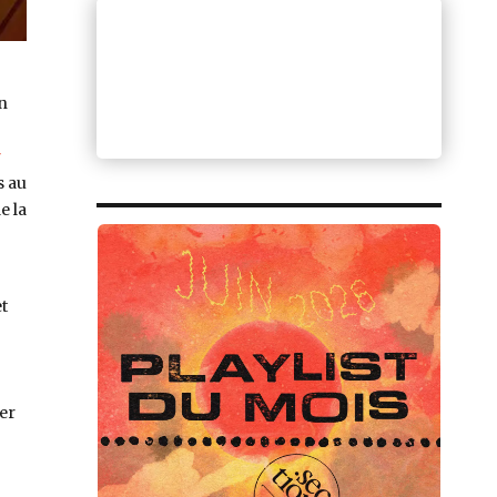
in
r
s au
de
la
t
er