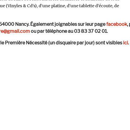
e (Vinyles & Cd’s), d’une platine, d’une tablette d’écoute, de
, 54000 Nancy.
É
galement joignables sur leur page
facebook
,
re@gmail.com
ou par téléphone au
03 83 37 02 01.
érie Première Nécessité (un disquaire par jour) sont visibles
ici
.
que & Collecte chez Rhizome à Nancy »