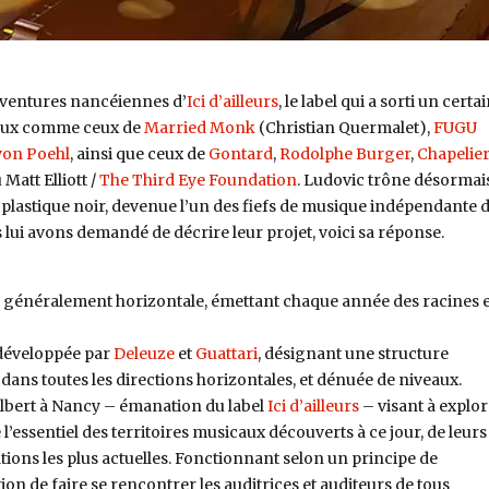
 aventures nancéiennes d’
Ici d’ailleurs
, le label qui a sorti un certa
eux comme ceux de
Married Monk
(
Christian Quermalet
)
,
FUGU
von Poehl
, ainsi que ceux de
Gontard
,
Rodolphe Burger
,
Chapelie
 Matt Elliott /
The Third Eye Foundation
. Ludovic trône désormai
lastique noir, devenue l’un des fiefs de musique indépendante 
lui avons demandé de décrire leur projet, voici sa réponse.
e, généralement horizontale, émettant chaque année des racines e
 développée par
Deleuze
et
Guattari
, désignant une structure
ans toutes les directions horizontales, et dénuée de niveaux.
Gilbert à Nancy – émanation du label
Ici d’ailleurs
– visant à explor
 l’essentiel des territoires musicaux découverts à ce jour, de leurs
tions les plus actuelles. Fonctionnant selon un principe de
ion de faire se rencontrer les auditrices et auditeurs de tous