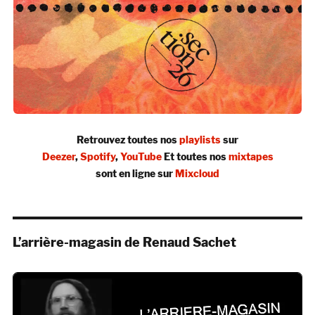
Retrouvez toutes nos
playlists
sur
Deezer
,
Spotify
,
YouTube
Et toutes nos
mixtapes
sont en ligne sur
Mixcloud
L’arrière-magasin de Renaud Sachet