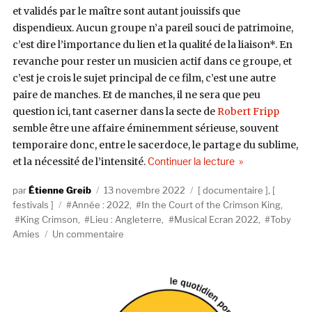
et validés par le maître sont autant jouissifs que
dispendieux. Aucun groupe n’a pareil souci de patrimoine,
c’est dire l’importance du lien et la qualité de la liaison*. En
revanche pour rester un musicien actif dans ce groupe, et
c’est je crois le sujet principal de ce film, c’est une autre
paire de manches. Et de manches, il ne sera que peu
question ici, tant caserner dans la secte de
Robert Fripp
semble être une affaire éminemment sérieuse, souvent
temporaire donc, entre le sacerdoce, le partage du sublime,
de « Musical Écra
et la nécessité de l’intensité.
Continuer la lecture
Auteur
Publié
Catégories
Étienne Greib
13 novembre 2022
documentaire
,
Étiquettes
le
festivals
Année : 2022
,
In the Court of the Crimson King
,
King Crimson
,
Lieu : Angleterre
,
Musical Ecran 2022
,
Toby
sur
Amies
Un commentaire
Musical
Écran
2022
:
«