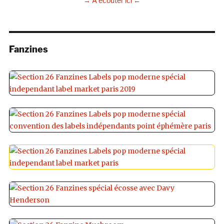
→ À écouter ici ←
Fanzines