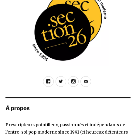
In
The
Court
Of
The
Crimson
King
»
de
Toby
Amies
Facebook
Twitter
Instagram
E-
mail
À propos
Prescripteurs pointilleux, passionnés et indépendants de
l’entre-soi pop moderne since 1991 (et heureux détenteurs