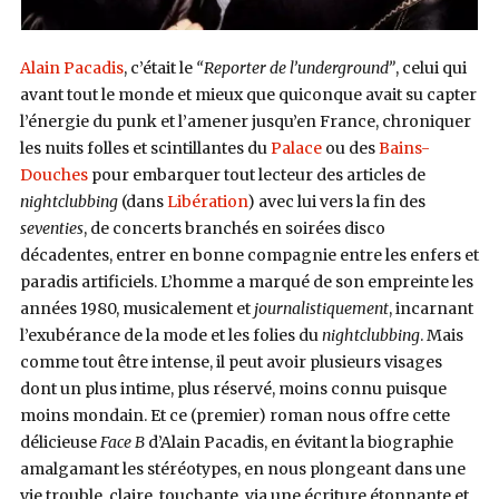
Alain Pacadis
, c’était le
“Reporter de l’underground”
, celui qui
avant tout le monde et mieux que quiconque avait su capter
l’énergie du punk et l’amener jusqu’en France, chroniquer
les nuits folles et scintillantes du
Palace
ou des
Bains-
Douches
pour embarquer tout lecteur des articles de
nightclubbing
(dans
Libération
) avec lui vers la fin des
seventies
, de concerts branchés en soirées disco
décadentes, entrer en bonne compagnie entre les enfers et
paradis artificiels. L’homme a marqué de son empreinte les
années 1980, musicalement et
journalistiquement
, incarnant
l’exubérance de la mode et les folies du
nightclubbing
. Mais
comme tout être intense, il peut avoir plusieurs visages
dont un plus intime, plus réservé, moins connu puisque
moins mondain. Et ce (premier) roman nous offre cette
délicieuse
Face B
d’Alain Pacadis, en évitant la biographie
amalgamant les stéréotypes, en nous plongeant dans une
vie trouble, claire, touchante, via une écriture étonnante et