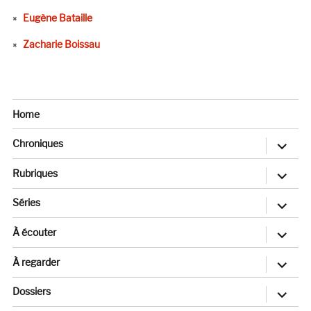
Eugène Bataille
Zacharie Boissau
Home
ouvrir
Chroniques
le
sous-
menu
ouvrir
Rubriques
le
sous-
menu
ouvrir
Séries
le
sous-
menu
ouvrir
À écouter
le
sous-
menu
ouvrir
À regarder
le
sous-
menu
ouvrir
Dossiers
le
sous-