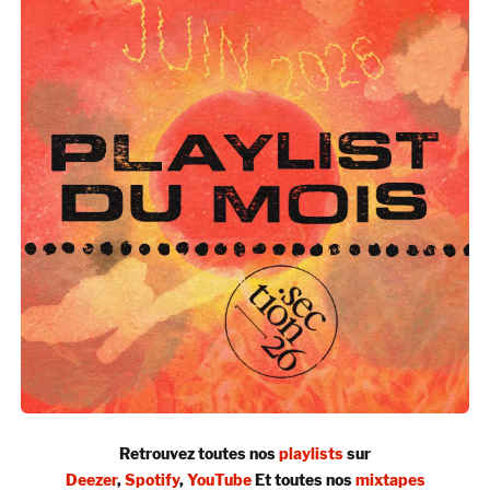
Retrouvez toutes nos
playlists
sur
Deezer
,
Spotify
,
YouTube
Et toutes nos
mixtapes