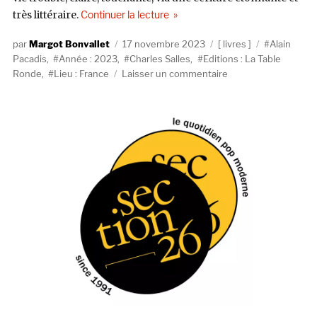
de « Charles Salles, Alain Pacadi
très littéraire.
Continuer la lecture
Auteur
Publié
Catégories
Étiquettes
Margot Bonvallet
17 novembre 2023
livres
Alain
le
Pacadis
,
Année : 2023
,
Charles Salles
,
Editions : La Table
sur
Ronde
,
Lieu : France
Laisser un commentaire
Charles
Salles,
Alain
Pacadis,
Face
B
(La
Table
Ronde)