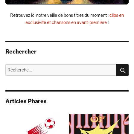
Retrouvez ici notre veille de bons titres du moment :
clips en
exclusivité et chansons en avant-première
!
Rechercher
R
Recherche
pour :
Articles Phares