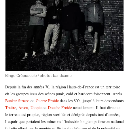
Bingo Crépuscule / photo : bandcamp
Depuis la fin des années 70, la région Hauts-de-France est un territoire
où les groupes issus des scènes punk, cold et hardcore foisonnent. Après
Bunker Strasse
ou
Guerre Froide
dans les 80’s, jusqu’à leurs descendants
Traitre
,
Arsou
,
Utopie
ou
Douche Froide
actuellement. Il faut dire que
le terreau est propice, région sacrifiée et dénigrée depuis tant d’années,
l’espoir que portaient les mines ou l’industrie longtemps fleuron national
fut vite effacé par la montée en flèche du chômage et de la précarité qui