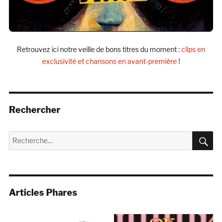
Retrouvez ici notre veille de bons titres du moment :
clips en
exclusivité et chansons en avant-première
!
Rechercher
R
Recherche
pour :
Articles Phares