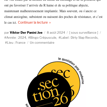
ont pu favoriser l’arrivée du R haine et de sa politique abjecte,
maintenant malheureusement implantée. Mais souvent, ou s’ancre ce
climat anxiogène, subsistent ou naissent des poches de résistance, et c’est
le cas ici.
de « Sous Surveillance : Bingo Crépuscu
Continuer la lecture
Auteur
Publié
Catégories
Éti
Viktor Der Panini Joe
8 août 2024
sous surveillance
le
Année : 2024
,
Bingo Crépuscule
,
Label : Dirty Slap Records
,
sur
Lieu : France
Un commentaire
Sous
Surveillance
:
Bingo
Crépuscule