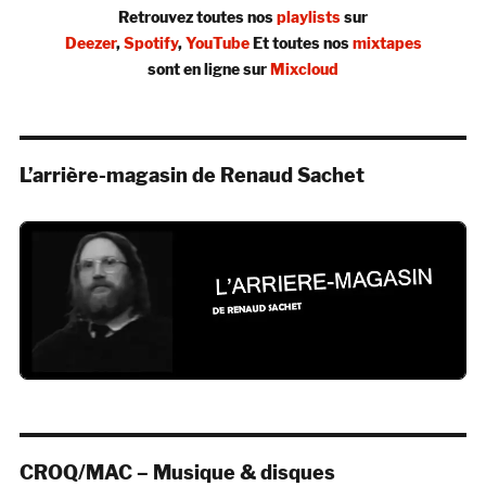
Retrouvez toutes nos
playlists
sur
Deezer
,
Spotify
,
YouTube
Et toutes nos
mixtapes
sont en ligne sur
Mixcloud
L’arrière-magasin de Renaud Sachet
CROQ/MAC – Musique & disques