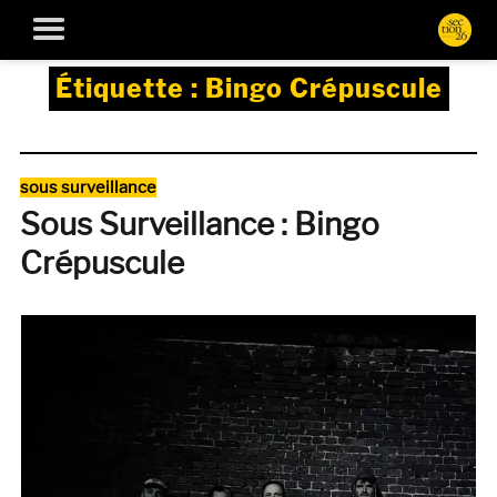
Étiquette :
Bingo Crépuscule
Catégories
sous surveillance
Sous Surveillance : Bingo
Crépuscule