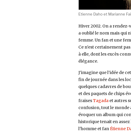
Etienne Daho et Marianne Fait
Hiver 2002. On a rendez-vo
a oublié le nom mais qui n’
femme. Un fan et une femm
Ce n’est certainement pas 
à elle, dont les excès con
élégance.
J’imagine que l’idée de c
fin de journée dans les l
quelques cadavres de boute
et des paquets de chips év
fraises
Tagada
et autres s
confusion, tout le monde a
évoquer un album qui com
historique tenait en assez
l’homme et fan
Étienne D