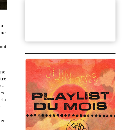
 on
une
…
tout
une
tre
ns
es
 la
r
ver