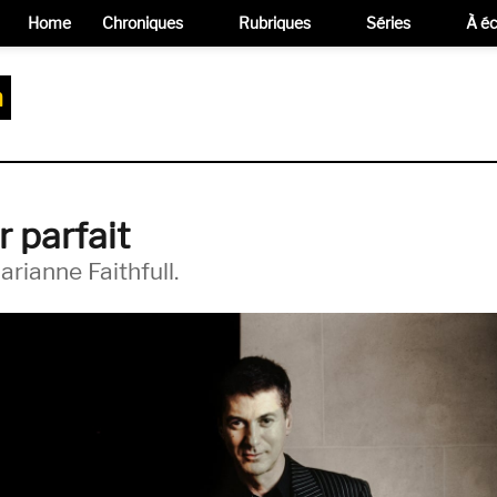
Home
Chroniques
Rubriques
Séries
À éc
m
r parfait
arianne Faithfull.