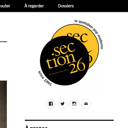
outer
À regarder
Dossiers
Facebook
Twitter
Instagram
E-
mail