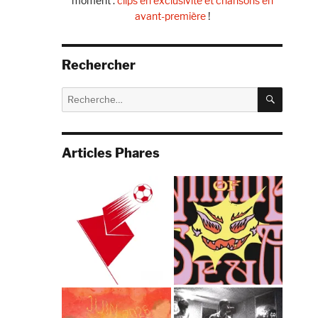
moment :
clips en exclusivité et chansons en
avant-première
!
Rechercher
RECHE
Recherche
pour :
Articles Phares