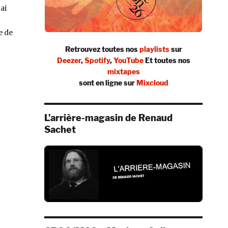
ai
e de
Retrouvez toutes nos
playlists
sur
Deezer
,
Spotify
,
YouTube
Et toutes nos
mixtapes
sont en ligne sur
Mixcloud
L’arrière-magasin de Renaud
Sachet