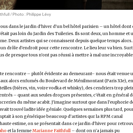
hfull / Photo : Philippe Lévy
us dans le jardin d’hiver d’un bel hôtel parisien – un hôtel dont
était pas loin du Jardin des Tuileries. Ils sont deux, un homme et 
e. Deux artistes qui se connaissent depuis quelque temps alors
un drôle d’endroit pour cette rencontre. Le lieu leur va bien. Sur
nus de presque tous n’ont pas réussi à mettre à mal une incroyable
ette rencontre – plutôt évidente au demeurant– nous était venue 
ocaux alors enfumés du Boulevard de Ménilmontant (Paris XIe), en
illes (bières, vin, voire vodka et whisky), des cendriers trop plei
entrés – quant aux seules drogues présentes, c’était en général d
ucreries du même acabit. J’imagine surtout que dans l’euphorie de
vait trouvé ladite idée géniale. Quelques semaines plus tard, pou
ptait à son générique beaucoup d’artistes qur la RPM canal
 haute estime, on se présentait dans ce jardin d’hiver pour retrou
aho
et la femme
Marianne Faithfull
– dont on n’a jamais pu