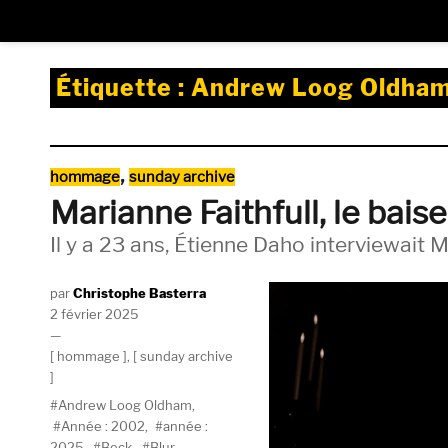
Étiquette :
Andrew Loog Oldha
Catégories
,
hommage
sunday archive
Marianne Faithfull, le baise
Il y a 23 ans, Étienne Daho interviewait M
Auteur
Christophe Basterra
Publié
2 février 2025
le
Catégories
hommage
,
sunday archive
Étiquettes
Andrew Loog Oldham
,
Année : 2002
,
année :
2025
,
Beck
,
Blur
,