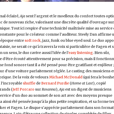
al éclairé,
Aja
sent l’argent et le moelleux du confort toutes opti
ruc de nouveau riche, valorisant une discrète qualité d’ouvrage su
ique. Tout ici respire d’une technicité maîtrisée mise au service
nstante pour le créateur comme l’auditeur. Steely Dan affirme 
 époque entre
soft rock
, jazz, funk ou blue eyed soul. Le duo appo
isie, ne serait ce qu’à travers la voix si particulière de Fagen et 
 un sens, le duo ravive aussi l’idée de l’
easy listening
. Bien sûr,
e d’être écouté attentivement pour sa précision, mais il fonction
 fond sonore tant il a été pensé pour être gratifiant et enjôleur ; 
 d’une voiture parfaitement réglée. Le casting des musiciens e
rique. De la voix de velours
Michael McDonald
(qui fera le bonh
à l’incroyable
shuffle
de
Bernard Purdie
(
Home at Last
), copié
grands (
Jeff Porcaro
sur
Rosanna
),
Aja
est un digest de musiciens
service d’un duo au sommet de son art avec des moyens presque
 ainsi été pensée jusqu’à la plus petite respiration, et sa forme t
ecker et Fagen. Le disque s’apprécie parfaitement dans son format
tessence. Loin d’être une collection de singles complétée de
fillers,