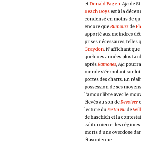
et
Donald Fagen
.
Aja
de St
Beach Boys
est à la décen
condensé en moins de qua
encore que
Rumours
de
Fl
apporté aux moindres déta
prises nécessaires, telles
Graydon
. N’affichant qu
quelques années plus tar
après
Ramones
, Aja
pourra
monde s’écroulant sur lui
portes des charts. En réal
possession de ses moyens 
l’amour libre avec le mo
élevés au son de
Revolver
lecture du
Festin Nu
de
Wil
de haschich et la contesta
californien et les régimes
morts d’une overdose dans 
étasunienne.