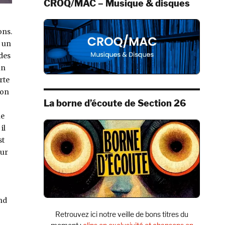
CROQ/MAC – Musique & disques
ons.
r un
 des
un
rte
son
La borne d’écoute de Section 26
ne
il
st
eur
end
Retrouvez ici notre veille de bons titres du