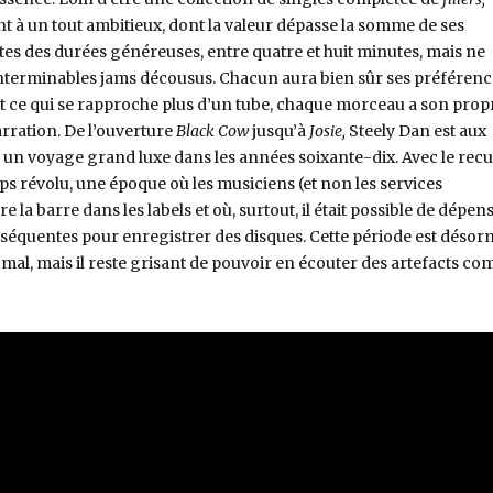
 à un tout ambitieux, dont la valeur dépasse la somme de ses
outes des durées généreuses, entre quatre et huit minutes, mais ne
terminables jams décousus. Chacun aura bien sûr ses préférence
st ce qui se rapproche plus d’un tube, chaque morceau a son prop
arration. De l’ouverture
Black Cow
jusqu’à
Josie,
Steely Dan est aux
n voyage grand luxe dans les années soixante-dix. Avec le recul
s révolu, une époque où les musiciens (et non les services
la barre dans les labels et où, surtout, il était possible de dépen
équentes pour enregistrer des disques. Cette période est désor
ni mal, mais il reste grisant de pouvoir en écouter des artefacts c