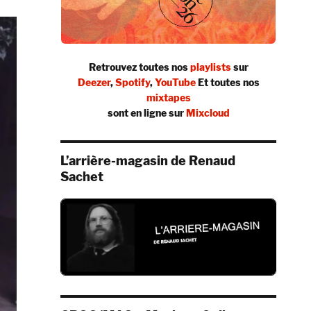
Retrouvez toutes nos
playlists
sur
Deezer
,
Spotify
,
YouTube
Et toutes nos
mixtapes
sont en ligne sur
Mixcloud
L’arrière-magasin de Renaud
Sachet