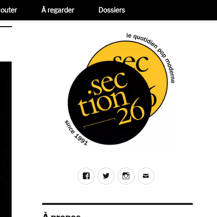
outer
À regarder
Dossiers
Facebook
Twitter
Instagram
E-
mail