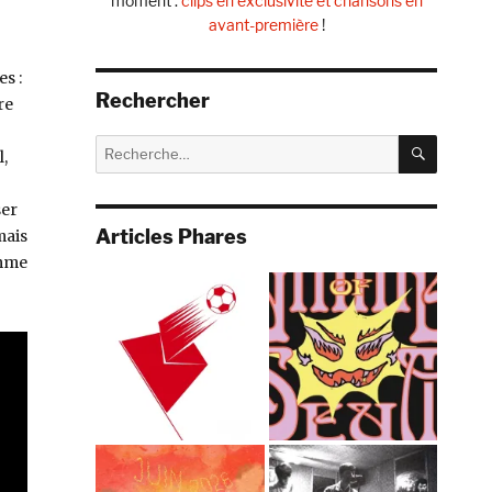
moment :
clips en exclusivité et chansons en
avant-première
!
s :
Rechercher
re
RECHE
Recherche
,
pour :
ser
Articles Phares
mais
omme