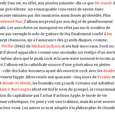
eely Dan est, en effet, aux années soixante-dix ce que
Pet Sounds
d
nie précédente : un remarquable concentré de savoir-faire
rante minutes par des musiciens aussi doués qu’obsédés.
Plus
eetwood Mac
, l’album surprend par son degré de peaufinement
ils. Les anecdotes ne manquent en effet pas sur le nombre de
 que par exemple le solo de guitare de
Peg
finalement confié à
Jay
e sept chansons,
Aja
a l’assurance des grands disques, comme,
d
Thriller
(1982) de
Michael Jackson
et ses huit morceaux. Sorti un
it d’abord apparaître comme une anomalie, un vestige d’un anci
-même alors que le punk rock et la new wave sonnent le tocsin a
ité, l’album est la cathédrale sonore d’une génération en pleine
: celle des baby-boomers ayant découvert le rock avec les
Beatle
uvement hippie. Biberonnés aux quarante-cinq tours de
Presley
et
et
Blonde On Blonde
,
les beatniks ont grandi. Certains ont substitué 
liam S. Burroughs
(dont est tiré le nom du groupe), la consomma
tion du capitalisme par l’achat d’actions Apple, le mode de vie
 macrobiotiques. On peut y voir une trahison, mais ils sont souven
leur vomi. Les autres se sont adaptés à la philosophie de réussit