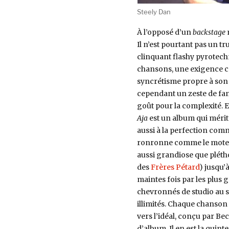
Steely Dan
À l’opposé d’un
backstage
m
Il n’est pourtant pas un t
clinquant flashy pyrotechn
chansons, une exigence co
syncrétisme propre à son
cependant un zeste de fanta
goût pour la complexité. En
Aja
est un album qui mérit
aussi à la perfection comme
ronronne comme le moteur
aussi grandiose que plétho
des
Frères Pétard
) jusqu’
maintes fois par les plus 
chevronnés de studio au 
illimités. Chaque chanson a
vers l’idéal, conçu par B
d’album. Il en est la quin