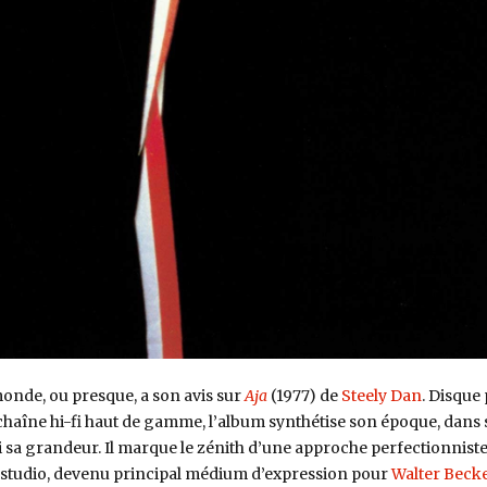
monde, ou presque, a son avis sur
Aja
(1977) de
Steely Dan
. Disque
 chaîne hi-fi haut de gamme, l’album synthétise son époque, dans 
si sa grandeur. Il marque le zénith d’une approche perfectionnist
 studio, devenu principal médium d’expression pour
Walter Beck