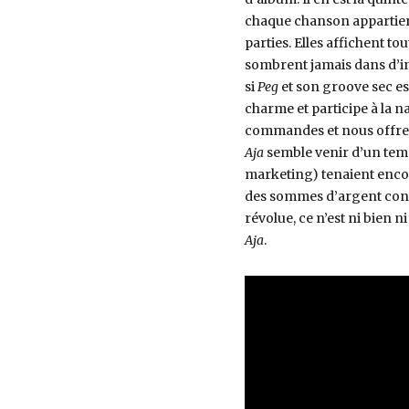
chaque chanson appartient
parties. Elles affichent t
sombrent jamais dans d’in
si
Peg
et son groove sec e
charme et participe à la n
commandes et nous offre u
Aja
semble venir d’un temp
marketing) tenaient encore 
des sommes d’argent cons
révolue, ce n’est ni bien 
Aja
.