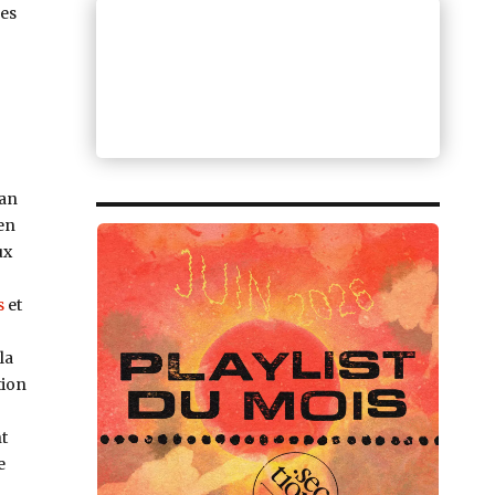
es
 an
en
ux
s
et
la
tion
t
e