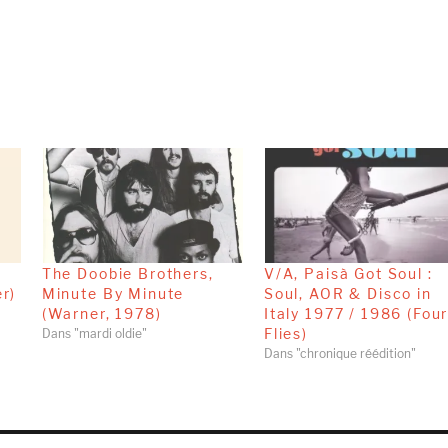
The Doobie Brothers,
V/A, Paisà Got Soul :
r)
Minute By Minute
Soul, AOR & Disco in
(Warner, 1978)
Italy 1977 / 1986 (Fou
Flies)
Dans "mardi oldie"
Dans "chronique réédition"