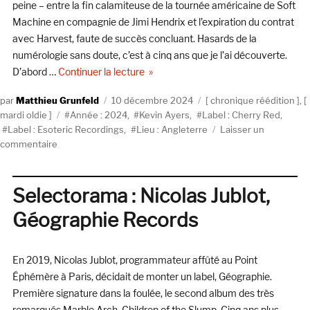
peine – entre la fin calamiteuse de la tournée américaine de Soft
Machine en compagnie de Jimi Hendrix et l’expiration du contrat
avec Harvest, faute de succès concluant. Hasards de la
numérologie sans doute, c’est à cinq ans que je l’ai découverte.
de « Kevin Ayers, All This Crazy Gift
D’abord …
Continuer la lecture
Auteur
Publié
Catégories
Matthieu Grunfeld
10 décembre 2024
chronique réédition
,
Étiquettes
le
mardi oldie
Année : 2024
,
Kevin Ayers
,
Label : Cherry Red
,
Label : Esoteric Recordings
,
Lieu : Angleterre
Laisser un
sur
commentaire
Kevin
Ayers,
All
Selectorama : Nicolas Jublot,
This
Géographie Records
Crazy
Gift
Of
En 2019, Nicolas Jublot, programmateur affûté au Point
Time,
The
Éphémère à Paris, décidait de monter un label, Géographie.
Recordings
Première signature dans la foulée, le second album des très
1969-
remarqués Marble Arch, Children of the Slump. Cinq ans plus