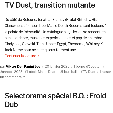
III
TV Dust, transition mutante
(Audiogram)
Du côté de Bologne, Jonathan Clancy (Brutal Birthday, His
Clancyness …) et son label Maple Death Records sont toujours à
la pointe de l’obscurité. Un catalogue singulier, ou se rencontrent
punk hardcore, musiques expérimentales et pop de chambre.
Cindy Lee, Qlowski, Trans Upper Egypt, Theoreme, Whitney K,
Jack Name pour ne citer qu’eux forment une …
de « TV Dust, transition mutante »
Continuer la lecture
Auteur
Publié
Catégories
Étiq
Viktor Der Panini Joe
20 janvier 2025
borne d'écoute
le
année : 2025
,
Label : Maple Death
,
Lieu : Italie
,
TV Dust
Laisser
sur
un commentaire
TV
Dust,
transition
Selectorama spécial B.O. : Froid
mutante
Dub