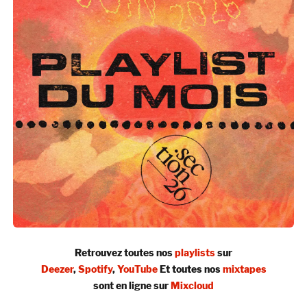
Retrouvez toutes nos
playlists
sur
Deezer
,
Spotify
,
YouTube
Et toutes nos
mixtapes
sont en ligne sur
Mixcloud