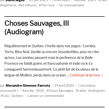
David Jegou
20 juin 2025
interview
année : 2025
,
Lieu :
le
sur
Angleterre
,
lol tolhurst
,
The Cure
Un commentaire
Lol
Tolhurst
:
Choses Sauvages, III
« Je
(Audiogram)
suis
conscient
de
Régulièrement le Québec s’invite dans nos pages : Corridor,
ma
mortalité »
Yocto, Bleu Nuit, Vanille ou encore Jesuslesfilles, pour ne citer
qu’eux. Les années passent mais la pertinence de la Belle
Province ne faiblit guère, et francophonie et indie rock s’y
conjuguent harmonieusement. Ce petit îlot de locuteurs de la
de « 
langue de Molière, perdu dans un océan …
Continuer la lecture
Auteur
Publié
Catégories
Alexandre Gimenez-Fauvety
14 avril 2025
chronique
Étiquettes
le
nouveauté
année : 2025
,
Choss Sauvages
,
Label : Audiogram
,
sur
Lieu : Québec
Laisser un commentaire
Choses
Sauvages,