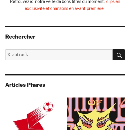
Retrouvez ici notre veille de bons titres du moment :
clips en
exclusivité et chansons en avant-première
!
Rechercher
R
Recherche
pour :
Articles Phares