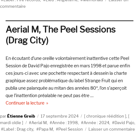
sur
commentaire
Selectorama
:
Memorials
Aerial M, The Peel Sessions
(Drag City)
En écoutant d’une oreille volontairement inattentive cette Peel
Session de David Pajo enregistrée en mars 1998 et parue enfin
ces jours-ci avec une pochette respectant à dessein la charte
graphique assez problématique du label Strange Fruit qui en
publia une palanquée au mitan des années 80*, l’on s’aperçoit
que l’inattention préalable ne peut pas être …
de « Aerial M, The Peel Sessions (Drag City) »
Continuer la lecture
Auteur
Publié
Catégories
Étienne Greib
17 septembre 2024
chronique réédition
,
Étiquettes
le
mardi oldie
Aerial M
,
Année : 1998
,
Année : 2024
,
David Pajo
,
su
Label : Drag city
,
Papa M
,
Peel Session
Laisser un commentaire
Ae