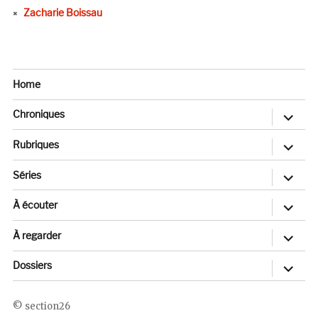
Zacharie Boissau
Home
ouvrir
Chroniques
le
sous-
menu
ouvrir
Rubriques
le
sous-
menu
ouvrir
Séries
le
sous-
menu
ouvrir
À écouter
le
sous-
menu
ouvrir
À regarder
le
sous-
menu
ouvrir
Dossiers
le
sous-
menu
section26