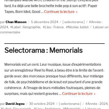
1973
tard, il a déjà une belle brochette indie pop à son actif : Paper
(Esoteric
de « Selectorama : Nic
Tapes, Born Idiot, Good …
Continuer la lecture
Recordings)
Auteur
Publié
Catégories
Étiquettes
Chan Masson
5 décembre 2024
selectorama
Année :
le
2024
,
Label : Géographie
,
Lieu : France
,
Nicolas Jublot
Laisser un
sur
commentaire
Selectorama
:
Nicolas
Selectorama : Memorials
Jublot,
Géographie
Records
Memorials est un ovni. Leur musique, issue d’expérimentations
sur un enregistreur Reel to Reel, a beau être à la limite de l’avant-
garde avec des morceaux presque tous différents, leur mélange
de folk, de psychédélisme et de kraut est pourtant d’une grande
cohérence. A l’image de leurs mélodies foutraques, pleines de
de « Selec
surprises, mais qui restent gravées …
Continuer la lecture
Auteur
Publié
Catégories
Étiquettes
David Jegou
30 octobre 2024
selectorama
Année : 2024
,
le
Label : Fire records
,
Lieu : Angleterre
,
Memorials
Laisser un