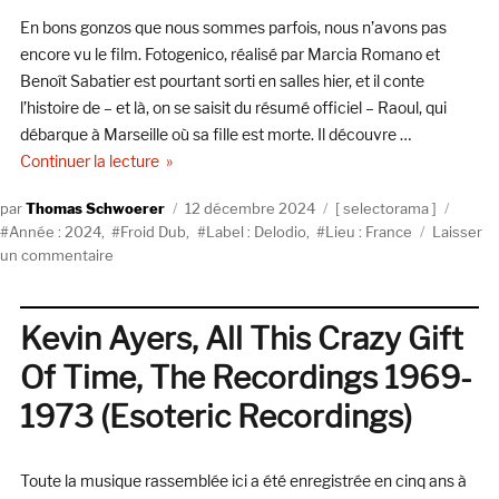
En bons gonzos que nous sommes parfois, nous n’avons pas
encore vu le film. Fotogenico, réalisé par Marcia Romano et
Benoît Sabatier est pourtant sorti en salles hier, et il conte
l’histoire de – et là, on se saisit du résumé officiel – Raoul, qui
débarque à Marseille où sa fille est morte. Il découvre …
de « Selectorama spécial B.O. : Froid Dub »
Continuer la lecture
Auteur
Publié
Catégories
Étique
Thomas Schwoerer
12 décembre 2024
selectorama
le
Année : 2024
,
Froid Dub
,
Label : Delodio
,
Lieu : France
Laisser
sur
un commentaire
Selectorama
spécial
B.O.
Kevin Ayers, All This Crazy Gift
:
Of Time, The Recordings 1969-
Froid
Dub
1973 (Esoteric Recordings)
Toute la musique rassemblée ici a été enregistrée en cinq ans à