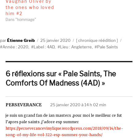
Vaughan Oliver by
the ones who loved
him #2
Dans "hommage"
Auteur
Publié
Catégories
Étiquet
Étienne Greib
25 janvier 2020
chronique réédition
le
Année : 2020
,
Label : 4AD
,
Lieu : Angleterre
,
Pale Saints
6 réflexions sur « Pale Saints, The
Comforts Of Madness (4AD) »
PERSEVERANCE
dit :
25 janvier 2020 à 14 h 02 min
je suis un grand fan de ian masters ,pour moi le meilleur ce fut
l’apres pale saints ,j’adore esp summer
https://perseverancevinylique.wordpress.com/2018/09/14/the-
song-of-my-life-vol-322-esp-summer-your-hands/