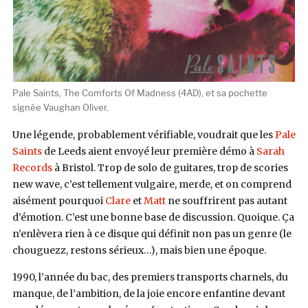
Pale Saints, The Comforts Of Madness (4AD), et sa pochette
signée Vaughan Oliver.
Une légende, probablement vérifiable, voudrait que les
Pale
Saints
de Leeds aient envoyé leur première démo à
Sarah
Records
à Bristol. Trop de solo de guitares, trop de scories
new wave, c’est tellement vulgaire, merde, et on comprend
aisément pourquoi
Clare
et
Matt
ne souffrirent pas autant
d’émotion. C’est une bonne base de discussion. Quoique. Ça
n’enlèvera rien à ce disque qui définit non pas un genre (le
chouguezz, restons sérieux…), mais bien une époque.
1990, l’année du bac, des premiers transports charnels, du
manque, de l’ambition, de la joie encore enfantine devant