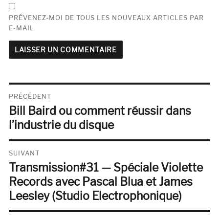
PRÉVENEZ-MOI DE TOUS LES NOUVEAUX ARTICLES PAR
E-MAIL.
Navigation
PRÉCÉDENT
Bill Baird ou comment réussir dans
de
Publication
précédente :
l’industrie du disque
l’article
SUIVANT
Transmission#31 — Spéciale Violette
Publication
suivante :
Records avec Pascal Blua et James
Leesley (Studio Electrophonique)