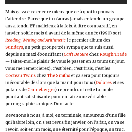
Mais ça va être encore mieux que ce à quoi tu pouvais
t’attendre. Parce que tu n’auras jamais entendu un groupe
aussi tendu ET malicieux à la fois. À titre comparatif, en
janvier, soit le mois d’avant de la même année (1990)
sort
Reading, Writing and Arithmetic
, le premier album des
Sundays
, un petit groupe très sympa que tu suis aussi
depuis un maxi ébouriffant (
Can’t Be Sure
chez
Rough Trade
— faites-moi le plaisir de vous le passer en 33 tours un jour,
vous me remercierez), c’est bien, c’est frais, c’est les
Cocteau Twins
chez
The Smiths
et ça sera pour toujours
inécoutable dès lors que la manif pour tous (
Dolores
et ses
putains de
Canneberges
) reprendront cette formule
pourtant satisfaisante pour en faire une véritable
pornographie sonique. Dont acte.
Revenons à nous, à moi, en terminale, amoureux d’une fille
qui habite loin, on s’est revus fin janvier, on l’a fait, on va se
revoir. Soit en un mois, une éternité pour l’époque, un truc.