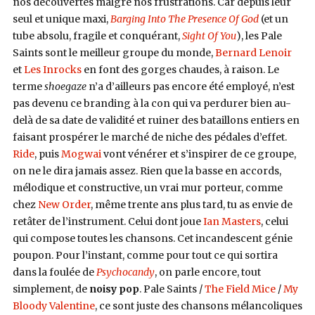
nos découvertes malgré nos frustrations. Car depuis leur
seul et unique maxi,
Barging Into The Presence Of God
(et un
tube absolu, fragile et conquérant,
Sight Of You
), les Pale
Saints sont le meilleur groupe du monde,
Bernard Lenoir
et
Les Inrocks
en font des gorges chaudes, à raison. Le
terme
s
hoegaze
n’a d’ailleurs pas encore été employé, n’est
pas devenu ce branding à la con qui va perdurer bien au-
delà de sa date de validité et ruiner des bataillons entiers en
faisant prospérer le marché de niche des pédales d’effet.
Ride
, puis
Mogwai
vont vénérer et s’inspirer de ce groupe,
on ne le dira jamais assez. Rien que la basse en accords,
mélodique et constructive, un vrai mur porteur, comme
chez
New Order
, même trente ans plus tard, tu as envie de
retâter de l’instrument. Celui dont joue
Ian Masters
, celui
qui compose toutes les chansons. Cet incandescent génie
poupon. Pour l’instant, comme pour tout ce qui sortira
dans la foulée de
Psychocandy
, on parle encore, tout
simplement, de
n
oisy pop
. Pale Saints /
The Field Mice
/
My
Bloody Valentine
, ce sont juste des chansons mélancoliques