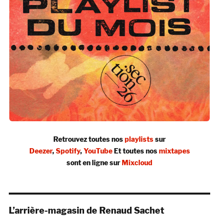
Retrouvez toutes nos
playlists
sur
Deezer
,
Spotify
,
YouTube
Et toutes nos
mixtapes
sont en ligne sur
Mixcloud
L’arrière-magasin de Renaud Sachet