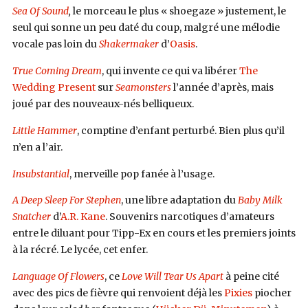
Sea Of Sound
,
le morceau le plus « shoegaze » justement, le
seul qui sonne un peu daté du coup, malgré une mélodie
vocale pas loin du
Shakermaker
d’
Oasis
.
True Coming Dream
, qui invente ce qui va libérer
The
Wedding Present
sur
Seamonsters
l’année d’après, mais
joué par des nouveaux-nés belliqueux.
Little Hammer
, comptine d’enfant perturbé. Bien plus qu’il
n’en a l’air.
Insubstantial
, merveille pop fanée à l’usage.
A Deep Sleep For Stephen
, une libre adaptation du
Baby Milk
Snatcher
d’
A.R. Kane
. Souvenirs narcotiques d’amateurs
entre le diluant pour Tipp-Ex en cours et les premiers joints
à la récré. Le lycée, cet enfer.
Language Of Flowers
, ce
Love Will Tear Us Apart
à peine cité
avec des pics de fièvre qui renvoient déjà les
Pixies
piocher