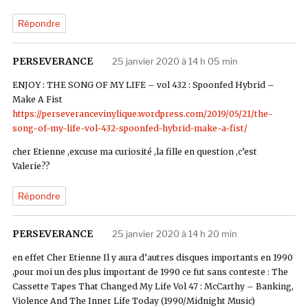
Répondre
PERSEVERANCE
dit :
25 janvier 2020 à 14 h 05 min
ENJOY : THE SONG OF MY LIFE – vol 432 : Spoonfed Hybrid –
Make A Fist
https://perseverancevinylique.wordpress.com/2019/05/21/the-
song-of-my-life-vol-432-spoonfed-hybrid-make-a-fist/
cher Etienne ,excuse ma curiosité ,la fille en question ,c’est
Valerie??
Répondre
PERSEVERANCE
dit :
25 janvier 2020 à 14 h 20 min
en effet Cher Etienne Il y aura d’autres disques importants en 1990
,pour moi un des plus important de 1990 ce fut sans conteste : The
Cassette Tapes That Changed My Life Vol 47 : McCarthy ‎– Banking,
Violence And The Inner Life Today (1990/Midnight Music)