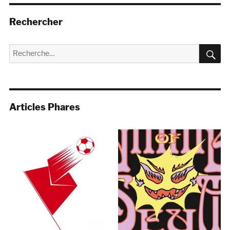
Rechercher
R
Recherche
pour :
Articles Phares