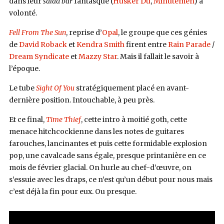
dans leur
salad bar
fantasque (
Hüsker Dü
,
Minutemen
) à
volonté.
Fell From The Sun
, reprise d’
Opal
, le groupe que ces génies
de
David Roback
et
Kendra Smith
firent entre
Rain Parade
/
Dream Syndicate
et
Mazzy Star
. Mais il fallait le savoir à
l’époque.
Le tube
Sight Of You
stratégiquement placé en avant-
dernière position. Intouchable, à peu près.
Et ce final,
Time Thief
, cette intro à moitié goth, cette
menace hitchcockienne dans les notes de guitares
farouches, lancinantes et puis cette formidable explosion
pop, une cavalcade sans égale, presque printanière en ce
mois de février glacial. On hurle au chef-d’œuvre, on
s’essuie avec les draps, ce n’est qu’un début pour nous mais
c’est déjà la fin pour eux. Ou presque.