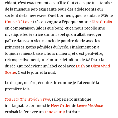
chiant, c’est exactement ce qu’il te faut et ce que tu attends :
de la musique pop exigeante pour des adolescents qui
sortent de la new wave. Quel bonheur, quelle audace. Même
House Of Love
, très en vogue à l’époque, sonne
Dire Straits
en comparaison (alors que bon), et ça nous recolle une
mystique fédératrice sur un label qu’on allait envoyer
paître dans son vieux stock de poudre de riz avec les
princesses goths pénibles du lycée. Finalement on a
toujours mieux baisé « hors milieu », et c’est peut-être,
rétrospectivement, une bonne définition de 4AD sur la
durée. Qui redevient un label cool avec
Lush
ou
Ultra Vivid
Scene
. C’est le jour et la nuit.
Le disque, misère, écoutez-le comme je l’ai écouté la
première fois.
You Tear The World In Two
, saloperie romantique
inattaquable comme si le
New Order
de
Leave Me Alone
croisait le fer avec un
Dinosaur Jr
infriste.