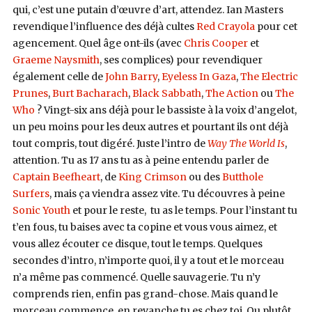
qui, c’est une putain d’œuvre d’art, attendez. Ian Masters
revendique l’influence des déjà cultes
Red Crayola
pour cet
agencement. Quel âge ont-ils (avec
Chris Cooper
et
Graeme Naysmith
, ses complices) pour revendiquer
également celle de
John Barry
,
Eyeless In Gaza
,
The Electric
Prunes
,
Burt Bacharach
,
Black Sabbath
,
The Action
ou
The
Who
? Vingt-six ans déjà pour le bassiste à la voix d’angelot,
un peu moins pour les deux autres et pourtant ils ont déjà
tout compris, tout digéré. Juste l’intro de
Way The World Is
,
attention. Tu as 17 ans tu as à peine entendu parler de
Captain Beefheart
, de
King Crimson
ou des
Butthole
Surfers
, mais ça viendra assez vite. Tu découvres à peine
Sonic Youth
et pour le reste,
tu as le temps. Pour l’instant tu
t’en fous, tu baises avec ta copine et vous vous aimez, et
vous allez écouter ce disque, tout le temps. Quelques
secondes d’intro, n’importe quoi, il y a tout et le morceau
n’a même pas commencé. Quelle sauvagerie. Tu n’y
comprends rien, enfin pas grand-chose. Mais quand le
morceau commence, en revanche tu es chez toi. Ou plutôt