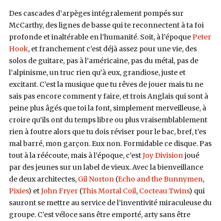
Des cascades d’arpèges intégralement pompés sur
McCarthy, des lignes de basse qui te reconnectent à ta foi
profonde et inaltérable en l’humanité. Soit, à l’époque
Peter
Hook
, et franchement c’est déjà assez pour une vie, des
solos de guitare, pas à l’américaine, pas du métal, pas de
l’alpinisme, un truc rien qu’à eux, grandiose, juste et
excitant. C’est la musique que tu rêves de jouer mais tu ne
sais pas encore comment y faire, et trois Anglais qui sont à
peine plus âgés que toi la font, simplement merveilleuse, à
croire qu’ils ont du temps libre ou plus vraisemblablement
rien à foutre alors que tu dois réviser pour le bac, bref, t’es
mal barré, mon garçon. Eux non. Formidable ce disque. Pas
tout à la réécoute, mais à l’époque, c’est
Joy Division
joué
par des jeunes sur un label de vieux. Avec la bienveillance
de deux architectes,
Gil Norton
(
Echo and the Bunnymen
,
Pixies
) et
John Fryer
(
This Mortal Coil
,
Cocteau Twins
) qui
sauront se mettre au service de l’inventivité miraculeuse du
groupe. C’est véloce sans être emporté, arty sans être