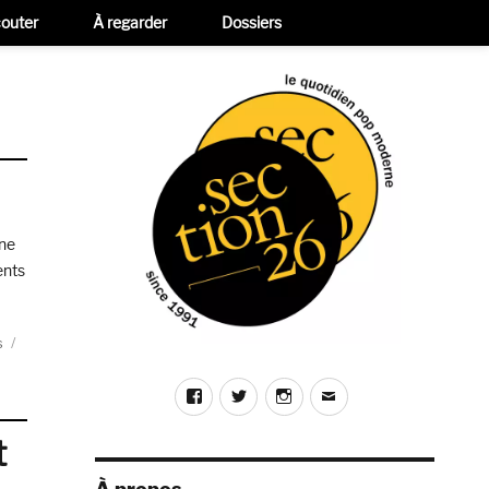
outer
À regarder
Dossiers
une
ents
, Enter the Vaselines (Sub Pop/PIAS) »
s
Facebook
Twitter
Instagram
E-
mail
t