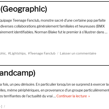
DES
s (Geographic)
NOUVEAUT
DE
MAI
’équipage Teenage Fanclub, monstre sacré d’une certaine pop parfaite
2023
e diverses collaborations généralement familiales et heureuses (BMX
airement identifiables. Norman Blake fut le premier à s’illustrer dans …
) »
sur
phic
,
Lightships
,
Teenage Fanclub
Laisser un commentaire
Lightshi
Electric
Cables
Bandcamp)
(Geogra
 fois, un peu dérisoire. En particulier lorsqu’on se surprend à exercer la
elles, même périphériques, en provenance d’un groupe particulièremen
de « work_spa
es terrifiantes de l’actualité du vrai …
Continuer la lecture
é