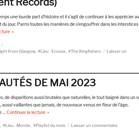
ent Records)
s une lourde part d’histoire et il s’agit de continuer à les apprécier a
at du jour. Parmi toutes les manières de s’engouffrer dans les interstices
de « The Kingfishers, Reflections In A Silver Sound (Last Night 
ecture
Night From Glasgow
,
Lieu : Ecosse
,
The Kingfishers
Laisser un
AUTÉS DE MAI 2023
, de disparitions aussi brutales que naturelles, le tout baigné dans un so
, aussi vaillantes que jamais, de nouveaux venus en fleur de l’âge,
de « LA PLAYLIST DES NOUVEAUTÉS DE MAI 
te …
Continuer la lecture
sur
,
Lieu : Monde
,
Playlist du mois
Laisser un commentaire
LA
PLAYLIST