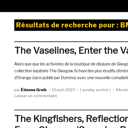
Résultats de recherche pour :
B
The Vaselines, Enter the V
Alors que que les activistes de la boutique de disques de Glas
collection baptisée The Glasgow School (les plus érudits d’entr
d’Orange Juice publié par Domino) avec une nouvelle compilat
Auteur
Publié
Catégories
Étique
Étienne Greib
13 août 2023
sunday archive
Année
le
sur
Laisser un commentaire
The
Vaselines,
Enter
The Kingfishers, Reflection
the
Vaselines