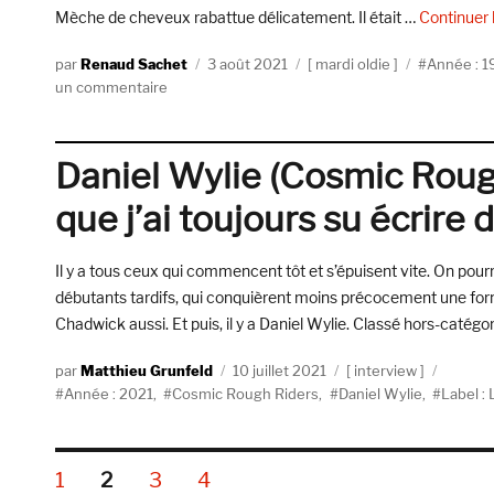
Mèche de cheveux rabattue délicatement. Il était …
Continuer 
Auteur
Publié
Catégories
Étiquettes
Renaud Sachet
3 août 2021
mardi oldie
Année : 
sur
le
un commentaire
Monsieur
de
Foursaings,
Daniel Wylie (Cosmic Rough 
Voulez-
vous
que j’ai toujours su écrire 
me
faire
Il y a tous ceux qui commencent tôt et s’épuisent vite. On pourr
la
cour
débutants tardifs, qui conquièrent moins précocement une for
?
Chadwick aussi. Et puis, il y a Daniel Wylie. Classé hors-catégo
(1998,
Escalator
Auteur
Publié
Catégories
Matthieu Grunfeld
10 juillet 2021
interview
Records)
Étiquettes
le
Année : 2021
,
Cosmic Rough Riders
,
Daniel Wylie
,
Label :
Pagination
PAGE
PAGE
PAGE
PAGE
1
2
3
4