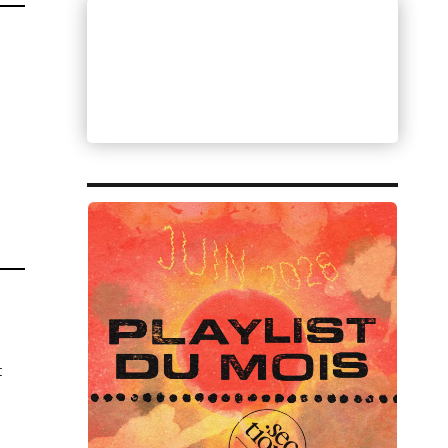
ÉS
ps,
phic)
t
ce, workspace (Bandcamp) »