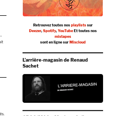
k_space,
kspace
ndcamp)
Retrouvez toutes nos
playlists
sur
Deezer
,
Spotify
,
YouTube
Et toutes nos
 –
mixtapes
it
sont en ligne sur
Mixcloud
L’arrière-magasin de Renaud
Sachet
és.