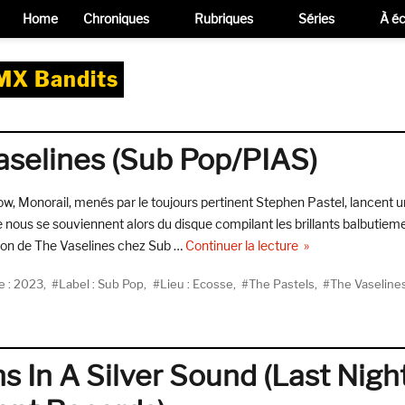
Home
Chroniques
Rubriques
Séries
À éc
MX Bandits
aselines (Sub Pop/PIAS)
gow, Monorail, menés par le toujours pertinent Stephen Pastel, lancent 
e nous se souviennent alors du disque compilant les brillants balbutiem
de « The Vaselines
ion de The Vaselines chez Sub …
Continuer la lecture
ttes
 : 2023
,
Label : Sub Pop
,
Lieu : Ecosse
,
The Pastels
,
The Vaseline
s In A Silver Sound (Last Nigh