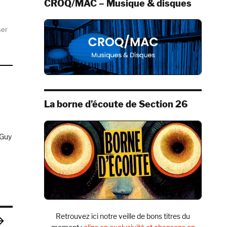
CROQ/MAC – Musique & disques
1998, Escalator Records) »
ser
La borne d’écoute de Section 26
 Guy
l’impression que j’ai toujours su écrire des chansons. » »
l
e
mic
Retrouvez ici notre veille de bons titres du
h