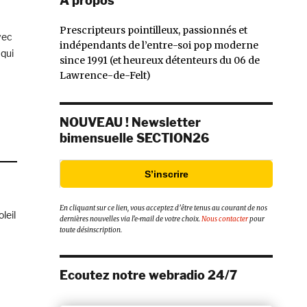
À propos
Prescripteurs pointilleux, passionnés et
vec
indépendants de l’entre-soi pop moderne
 qui
since 1991 (et heureux détenteurs du 06 de
From Glasgow/Creeping Bent Records) »
Lawrence-de-Felt)
NOUVEAU ! Newsletter
bimensuelle SECTION26
S’inscrire
En cliquant sur ce lien, vous acceptez d’être tenus au courant de nos
leil
dernières nouvelles via l’e-mail de votre choix.
Nous contacter
pour
toute désinscription.
2023 »
Ecoutez notre webradio 24/7