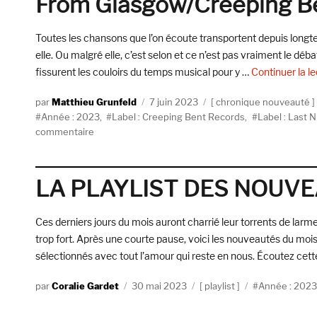
From Glasgow/Creeping B
(Sub
Pop/PIAS)
Toutes les chansons que l’on écoute transportent depuis longtemp
elle. Ou malgré elle, c’est selon et ce n’est pas vraiment le déb
fissurent les couloirs du temps musical pour y …
Continuer la l
Auteur
Publié
Catégories
Matthieu Grunfeld
7 juin 2023
chronique nouveauté
Étiquettes
le
Année : 2023
,
Label : Creeping Bent Records
,
Label : Last 
sur
commentaire
The
Kingfishers,
Reflections
LA PLAYLIST DES NOUVE
In
A
Silver
Ces derniers jours du mois auront charrié leur torrents de larmes
Sound
trop fort. Après une courte pause, voici les nouveautés du mois
(Last
sélectionnés avec tout l’amour qui reste en nous. Écoutez cet
Night
From
Auteur
Publié
Catégories
Étiquettes
Coralie Gardet
30 mai 2023
playlist
Année : 2023
Glasgow/Creeping
le
Bent