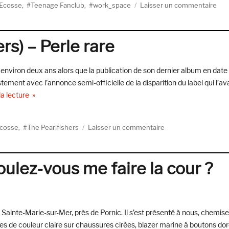
sur
 Ecosse
,
Teenage Fanclub
,
work_space
Laisser un commentaire
wor
wor
(Ba
rs) – Perle rare
a environ deux ans alors que la publication de son dernier album en date
tement avec l’annonce semi-officielle de la disparition du label qui l’ava
de « David Scott (The Pearlfishers) – Perle rare »
la lecture
sur
Ecosse
,
The Pearlfishers
Laisser un commentaire
David
Scott
(The
ulez-vous me faire la cour ?
Pearlfishers)
–
Perle
rare
de Sainte-Marie-sur-Mer, près de Pornic. Il s’est présenté à nous, chemise
ces de couleur claire sur chaussures cirées, blazer marine à boutons dor