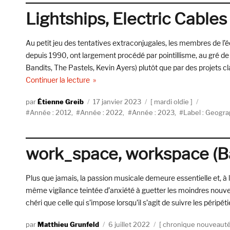
Records)
Lightships, Electric Cable
Au petit jeu des tentatives extraconjugales, les membres de l
depuis 1990, ont largement procédé par pointillisme, au gré d
Bandits, The Pastels, Kevin Ayers) plutôt que par des projets cl
de « Lightships, Electric Cables (Geographic
Continuer la lecture
Auteur
Publié
Catégories
Étienne Greib
17 janvier 2023
mardi oldie
Étiquettes
le
Année : 2012
,
Année : 2022
,
Année : 2023
,
Label : Geogra
work_space, workspace (
Plus que jamais, la passion musicale demeure essentielle et, à la
même vigilance teintée d’anxiété à guetter les moindres nouv
chéri que celle qui s’impose lorsqu’il s’agit de suivre les péripéti
Auteur
Publié
Catégories
Matthieu Grunfeld
6 juillet 2022
chronique nouveaut