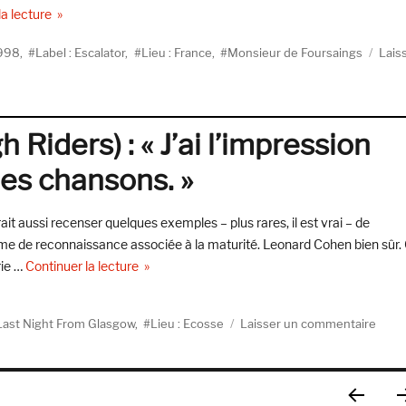
de « Monsieur de Foursaings, Voulez-vous me faire la cour ? (
la lecture
1998
,
Label : Escalator
,
Lieu : France
,
Monsieur de Foursaings
Lais
Riders) : « J’ai l’impression
des chansons. »
ait aussi recenser quelques exemples – plus rares, il est vrai – de
me de reconnaissance associée à la maturité. Leonard Cohen bien sûr.
de « Daniel Wylie (Cosmic Rough Riders) : « J’ai 
rie …
Continuer la lecture
sur
 Last Night From Glasgow
,
Lieu : Ecosse
Laisser un commentaire
Danie
Wyli
(Cos
Roug