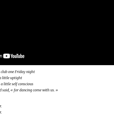
 club one Friday night
 little uptight
a little self conscious
said, « for dancing come with us. »
r.
r.