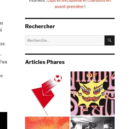
moment :
clips en exclusivité et chansons en
avant-première
!
en
Rechercher
i
RECHE
Recherche
re.
pour :
-
Articles Phares
d’un
ne