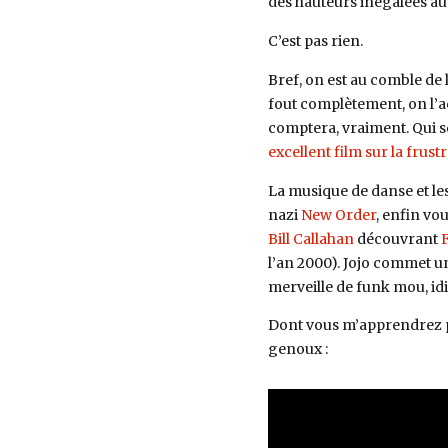
des hauteurs inégalées au 
C’est pas rien.
Bref, on est au comble de l
fout complètement, on l’a
comptera, vraiment. Qui s
excellent film sur la frust
La musique de danse et le
nazi
New Order
, enfin vou
Bill Callahan
découvrant
F
l’an 2000). Jojo commet u
merveille de funk mou, idi
Dont vous m’apprendrez p
genoux :