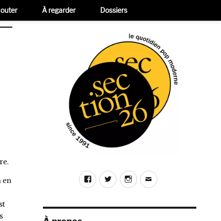
outer
À regarder
Dossiers
re.
Facebook
Twitter
Instagram
E-
n en
mail
st
s