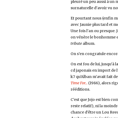
pleuré un peu aussi à un m
surnaturelle d’avoir vu not
Et pourtant nous (enfin m
avec Jaunie plus tard et 
Une fois l’an ou presque. J
on vénère le bonhomme et 
tribute
album.
On s’en congratule encore
On est fou de lui, jusqu’à 
cd japonais en import de 
k7 qu’Alban m’avait fait 
Time For…
(1986), alors ri
rééditions.
C’est que Jojo est bien c
reste relatif), ni la moind
chance d’être un Lou Reed,