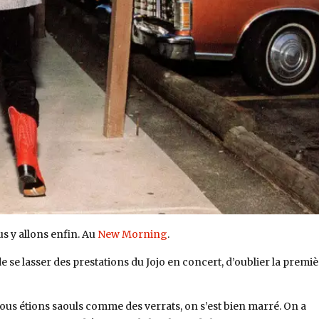
us y allons enfin. Au
New Morning
.
e de se lasser des prestations du Jojo en concert, d’oublier la premi
nous étions saouls comme des verrats, on s’est bien marré. On a