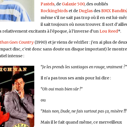
Pastels
, de
Galaxie 500
, des oubliés
Rockingbirds
et de
Duglas
des
BMX Bandits
même s’il ne sait pas trop où il en est lui-mê
il sait toujours où nous trouver. Il sort d’aill
relativement excitants à l’époque, à l’inverse d’un
Lou Reed
*.
than Goes Country
(1990) et je viens de vérifier : j’en ai plus de deu
pact disc, c’est donc sans doute un disque important) le montre
iel intense :
“Je les prends les santiagos en rouge, vraiment ?”
Il n’a pas tous ses amis pour lui dire :
“Oh oui mais bien sûr !”
ou
“Mais non, Dude, ne fais surtout pas ça, misère !!!
Mais il le fait quand même, ce merveilleux