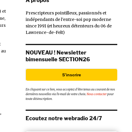
À propos
) et
Prescripteurs pointilleux, passionnés et
me,
indépendants de l’entre-soi pop moderne
eurs
since 1991 (et heureux détenteurs du 06 de
Lawrence-de-Felt)
x
 au
NOUVEAU ! Newsletter
bimensuelle SECTION26
S’inscrire
En cliquant sur ce lien, vous acceptez d’être tenus au courant de nos
dernières nouvelles via l’e-mail de votre choix.
Nous contacter
pour
toute désinscription.
”
Ecoutez notre webradio 24/7