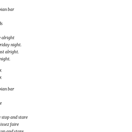
bian bar
ds
e alright
Friday night.
st alright.
night.
r.
r.
bian bar
e
e stop and stare
issez faire
stop and stare