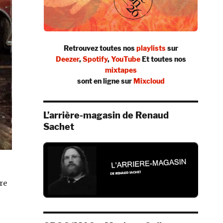
Retrouvez toutes nos
playlists
sur
Deezer
,
Spotify
,
YouTube
Et toutes nos
mixtapes
sont en ligne sur
Mixcloud
L’arrière-magasin de Renaud
Sachet
ère