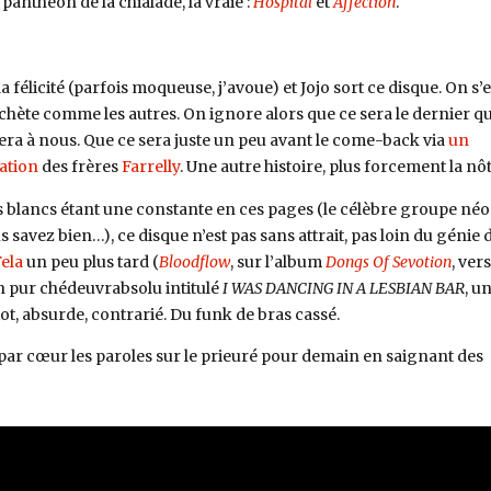
panthéon de la chialade, la vraie :
Hospital
et
Affection
.
a félicité (parfois moqueuse, j’avoue) et Jojo sort ce disque. On s’
chète comme les autres. On ignore alors que ce sera le dernier qu
era à nous. Que ce sera juste un peu avant le come-back via
un
ration
des frères
Farrelly
. Une autre histoire, plus forcement la nôt
s blancs étant une constante en ces pages (le célèbre groupe néo
s savez bien…), ce disque n’est pas sans attrait, pas loin du génie 
ela
un peu plus tard (
Bloodflow
, sur l’album
Dongs Of Sevotion
, vers
n pur chédeuvrabsolu intitulé
I WAS DANCING IN A LESBIAN BAR
, u
ot, absurde, contrarié. Du funk de bras cassé.
ar cœur les paroles sur le prieuré pour demain en saignant des