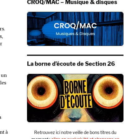
CROQ/MAC – Musique & disques
rs.
s,
r
La borne d’écoute de Section 26
r un
les
a
nt à
Retrouvez ici notre veille de bons titres du