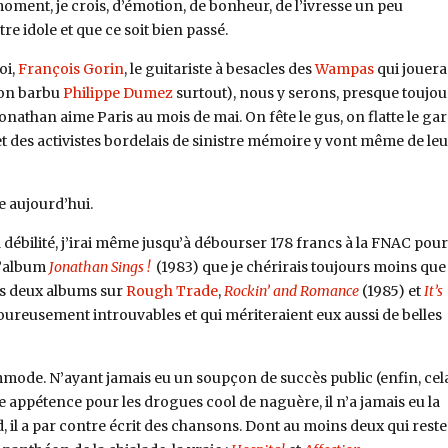
oment, je crois, d’émotion, de bonheur, de l’ivresse un peu
re idole et que ce soit bien passé.
oi,
François Gorin
, le guitariste à besacles des
Wampas
qui jouera
mon barbu
Philippe Dumez
surtout), nous y serons, presque toujou
onathan aime Paris au mois de mai. On fête le gus, on flatte le gar
des activistes bordelais de sinistre mémoire y vont même de leu
 aujourd’hui.
la débilité, j’irai même jusqu’à débourser 178 francs à la FNAC pou
l’album
Jonathan Sings !
(1983) que je chérirais toujours moins que 
des deux albums sur
Rough Trade
,
Rockin’ and Romance
(1985) et
It’s
goureusement introuvables et qui mériteraient eux aussi de belles
ommode. N’ayant jamais eu un soupçon de succès public (enfin, cel
re appétence pour les drogues cool de naguère, il n’a jamais eu la
 il a par contre écrit des chansons. Dont au moins deux qui reste