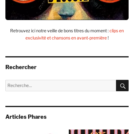
Retrouvez ici notre veille de bons titres du moment :
clips en
exclusivité et chansons en avant-première
!
Rechercher
R
Recherche
pour :
Articles Phares