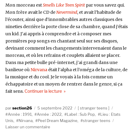
Mon morceau est
Smells Like Teen Spirit
par vous savez qui.
Mon frère avait le CD de
Nevermind
, et avait l’habitude de
l’écouter, ainsi que d’innombrables autres classiques des
nineties derrière la porte close de sa chambre, quand j’étais
un kid. J’ai appris à comprendre et à composer mes
premières pop songs en chantant seul sur ses disques,
devinant comment les changements intervenaient dans le
morceau, et où les refrains et couplets allaient se placer.
Dans ma petite bulle pré-internet, j’ai grandi dans une
banlieue où
Nirvana
était l’alpha et l’oméga de la culture, de
la musique et du cool. Je le voyais à la fois comme un
échappatoire et un moyen de rentrer dans le genre, si ça
de « Stranger Teens #39 / Guest : Jo
fait sens.
Continuer la lecture
Auteur
Publié
Catégories
Étiquettes
section26
5 septembre 2022
stranger teens
le
Année : 1991
,
Année : 2022
,
Label : Sub Pop
,
Lieu : Etats
Unis
,
Nirvana
,
Peel Dream Magazine
,
stranger teens
sur
Laisser un commentaire
Stranger