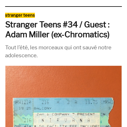
Teens
#39
Catégories
stranger teens
/
Stranger Teens #34 / Guest :
Guest
:
Adam Miller (ex-Chromatics)
Joseph
Stevens
Tout l’été, les morceaux qui ont sauvé notre
(Peel
Dream
adolescence.
Magazine)