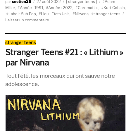
Auteur
Publié
Catégories
Étiquettes
section26
27 août 2022
stranger teens
Adam
le
Miller
,
Année : 1991
,
Année : 2022
,
Chromatics
,
Kurt Cobain
,
Label : Sub Pop
,
Lieu : Etats Unis
,
Nirvana
,
stranger teens
sur
Laisser un commentaire
Stranger
Teens
#34
Catégories
stranger teens
/
Stranger Teens #21 : « Lithium »
Guest
:
par Nirvana
Adam
Miller
Tout l’été, les morceaux qui ont sauvé notre
(ex-
Chromatics)
adolescence.