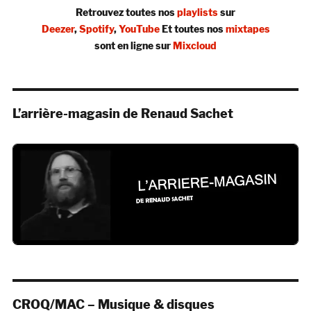
Retrouvez toutes nos
playlists
sur
Deezer
,
Spotify
,
YouTube
Et toutes nos
mixtapes
sont en ligne sur
Mixcloud
L’arrière-magasin de Renaud Sachet
CROQ/MAC – Musique & disques