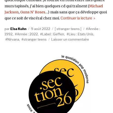
quelconque curiosité. Je tourne en rond entre mes quatre
murs tapissés, j’ai bien quelques cd qui traînent (
Michael
Jackson
,
Guns N’ Roses
…) mais sans que ça développe quoi
de « Stranger
que ce soit de viscéral chez moi.
Continuer la lecture
Auteur
Publié
Catégories
Étiquettes
Elsa Kuhn
9 août 2022
stranger teens
Année :
le
1992
,
Année : 2022
,
Label : Geffen
,
Lieu : Etats Unis
,
sur
Nirvana
,
stranger teens
Laisser un commentaire
Stranger
Teens
#21
:
« Lithium »
par
Nirvana