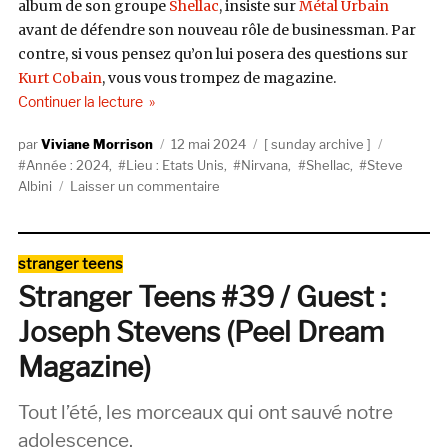
album de son groupe
Shellac
, insiste sur
Métal Urbain
avant de défendre son nouveau rôle de businessman. Par
contre, si vous pensez qu’on lui posera des questions sur
Kurt Cobain
, vous vous trompez de magazine.
de « Savoir-Faire is everywhere »
Continuer la lecture
Auteur
Publié
Catégories
Étiquette
Viviane Morrison
12 mai 2024
sunday archive
le
Année : 2024
,
Lieu : Etats Unis
,
Nirvana
,
Shellac
,
Steve
sur
Albini
Laisser un commentaire
Savoir-
Faire
is
Catégories
stranger teens
everywhere
Stranger Teens #39 / Guest :
Joseph Stevens (Peel Dream
Magazine)
Tout l’été, les morceaux qui ont sauvé notre
adolescence.