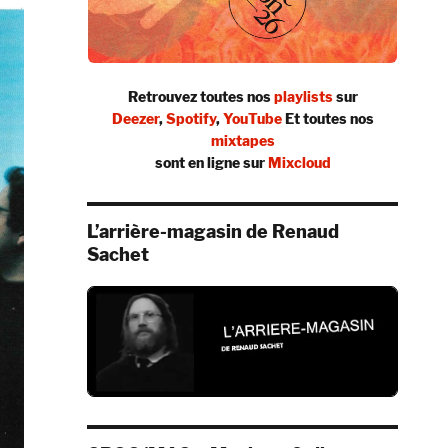
Retrouvez toutes nos
playlists
sur
Deezer
,
Spotify
,
YouTube
Et toutes nos
mixtapes
sont en ligne sur
Mixcloud
L’arrière-magasin de Renaud
Sachet