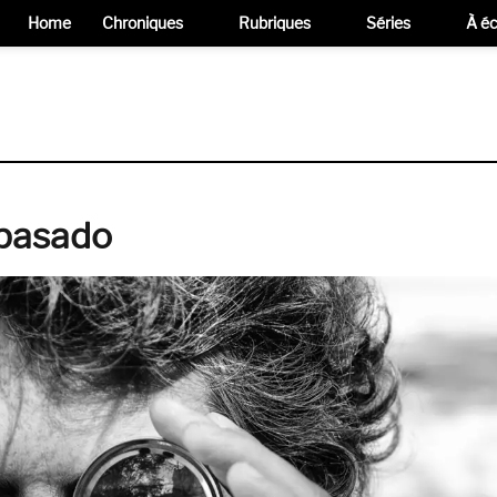
Home
Chroniques
Rubriques
Séries
À éc
 pasado