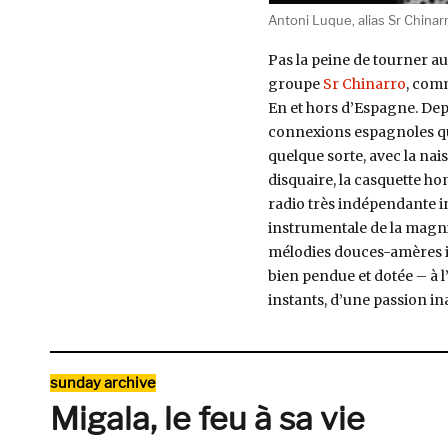
Antoni Luque, alias Sr Chinarr
Pas la peine de tourner au
groupe
Sr Chinarro
, com
En et hors d’Espagne. Dep
connexions espagnoles qu
quelque sorte, avec la na
disquaire, la casquette h
radio très indépendante in
instrumentale de la magn
mélodies douces-amères i
bien pendue et dotée – à l
instants, d’une passion in
Catégories
sunday archive
Migala, le feu à sa vie