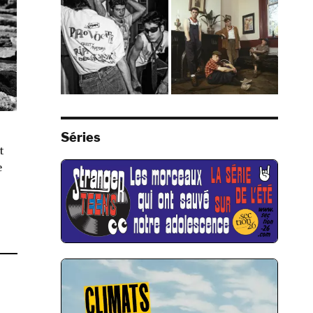
Séries
t
e