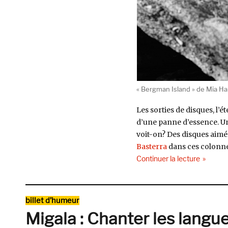
« Bergman Island » de Mia H
Les sorties de disques, l’é
d’une panne d’essence. Un 
voit-on? Des disques aimé
Basterra
dans ces colonnes
de « La 
Continuer la lecture
Catégories
billet d’humeur
Migala : Chanter les langu