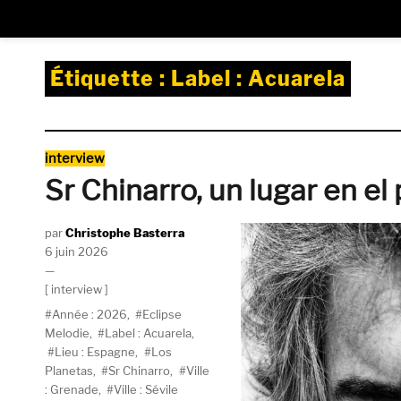
Étiquette :
Label : Acuarela
Catégories
interview
Sr Chinarro, un lugar en el
Auteur
Christophe Basterra
Publié
6 juin 2026
le
Catégories
interview
Étiquettes
Année : 2026
,
Eclipse
Melodie
,
Label : Acuarela
,
Lieu : Espagne
,
Los
Planetas
,
Sr Chinarro
,
Ville
: Grenade
,
Ville : Sévile