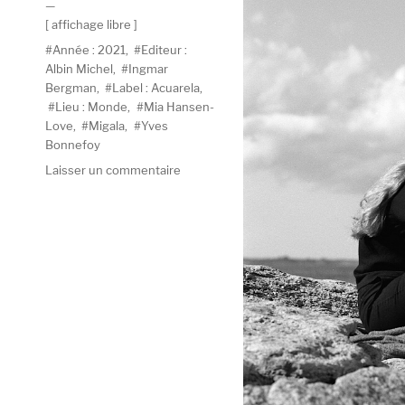
le
Catégories
affichage libre
Étiquettes
Année : 2021
,
Editeur :
Albin Michel
,
Ingmar
Bergman
,
Label : Acuarela
,
Lieu : Monde
,
Mia Hansen-
Love
,
Migala
,
Yves
Bonnefoy
sur
Laisser un commentaire
La
discrète
–
Migala,
Yves
Bonnefoy,
Mia
Hansen-
Løve