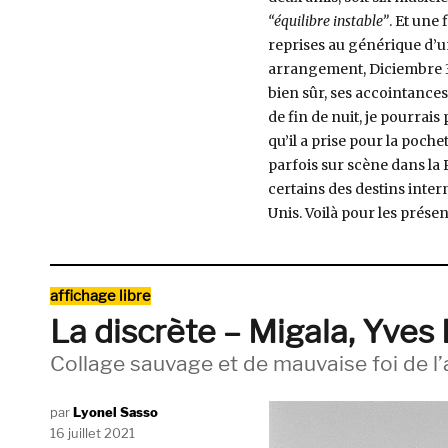
“équilibre instable”
. Et une 
reprises au générique d’un
arrangement, Diciembre 
bien sûr, ses accointances
de fin de nuit, je pourrais 
qu’il a prise pour la poche
parfois sur scène dans la
certains des destins inter
Unis. Voilà pour les prése
Catégories
affichage libre
La discrète – Migala, Yve
Collage sauvage et de mauvaise foi de l’a
Auteur
Lyonel Sasso
Publié
16 juillet 2021