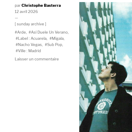
Auteur
Christophe Basterra
Publié
12 avril 2026
le
Catégories
sunday archive
Étiquettes
Arde
,
Así Duele Un Verano
,
Label : Acuarela
,
Migala
,
Nacho Vegas
,
Sub Pop
,
Ville : Madrid
sur
Laisser un commentaire
Migala,
le
feu
à
sa
vie