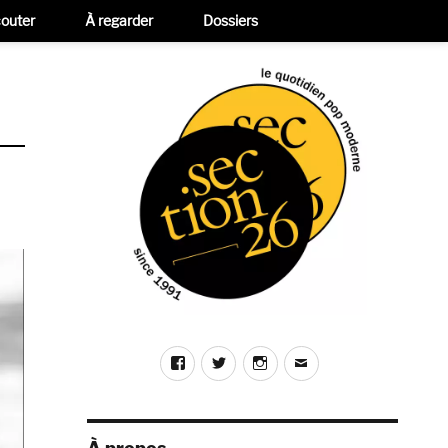
outer
À regarder
Dossiers
Facebook
Twitter
Instagram
E-
mail