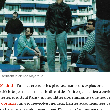
, scrutant le ciel de Majorque
,
Madrid
– l’un des creusets les plus fascinants des explosions
siècle (et je n’ai peur ni de le dire ni de l’écrire, qui n’a rien à envi
ster, et surtout Paris) ; un nom littéraire, emprunté à une nouve
o Cortazar
; un groupe-polygone, deux fratries accompagnées p
ns fiers de leur statut revendiqué d’
“amateurs”
et unis par un