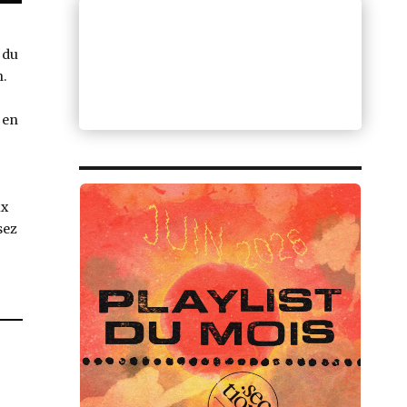
 du
.
 en
ux
sez
Sr Chinarro, un lugar en el pasado »