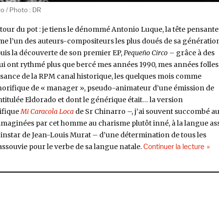
o / Photo : DR
tour du pot : je tiens le dénommé Antonio Luque, la tête pensante
me l’un des auteurs-compositeurs les plus doués de sa génération
uis la découverte de son premier EP,
Pequeño Circo –
grâce à des
i ont rythmé plus que bercé mes années 1990, mes années folles
issance de la RPM canal historique, les quelques mois comme
onorifique de « manager », pseudo-animateur d’une émission de
titulée Eldorado et dont le générique était… la version
ifique
Mi Caracola Loca
de Sr Chinarro –, j’ai souvent succombé a
maginées par cet homme au charisme plutôt inné, à la langue as
’instar de Jean-Louis Murat – d’une détermination de tous les
de « 
assouvie pour le verbe de sa langue natale.
Continuer la lecture