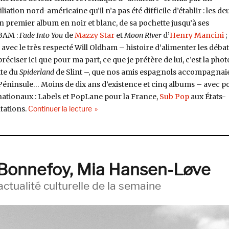
filiation nord-américaine qu’il n’a pas été difficile d’établir : les de
 premier album en noir et blanc, de sa pochette jusqu’à ses
3AM :
Fade Into You
de
Mazzy Star
et
Moon River
d’
Henry Mancini
;
 avec le très respecté Will Oldham – histoire d’alimenter les débat
préciser ici que pour ma part, ce que je préfère de lui, c’est la phot
tte du
Spiderland
de Slint –, que nos amis espagnols accompagnai
 Péninsule… Moins de dix ans d’existence et cinq albums – avec p
nationaux : Labels et PopLane pour la France,
Sub Pop
aux États-
de « Migala, le feu à sa vie »
ntations.
Continuer la lecture
s Bonnefoy, Mia Hansen-Løve
ctualité culturelle de la semaine