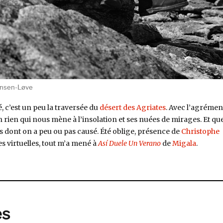
ansen-Løve
té, c’est un peu la traversée du
désert des Agriates
. Avec l’agrémen
rien qui nous mène à l’insolation et ses nuées de mirages. Et qu
s dont on a peu ou pas causé. Été oblige, présence de
Christophe
 virtuelles, tout m’a mené à
Así Duele Un Verano
de
Migala
.
discrète – Migala, Yves Bonnefoy, Mia Hansen-Løve »
es