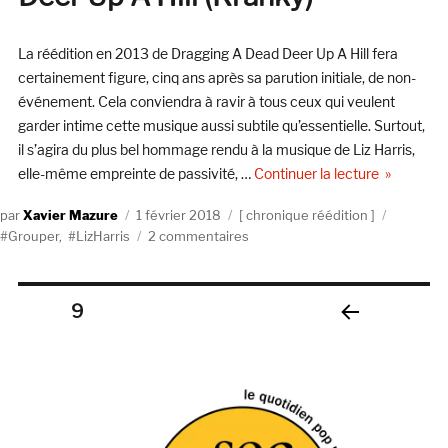
La réédition en 2013 de Dragging A Dead Deer Up A Hill fera
certainement figure, cinq ans après sa parution initiale, de non-
événement. Cela conviendra à ravir à tous ceux qui veulent
garder intime cette musique aussi subtile qu’essentielle. Surtout,
il s’agira du plus bel hommage rendu à la musique de Liz Harris,
de « Group
elle-même empreinte de passivité, …
Continuer la lecture
Auteur
Publié
Catégories
Étiquett
Xavier Mazure
1 février 2018
chronique réédition
le
sur
Grouper
,
LizHarris
2 commentaires
Grouper
–
Dragging
Pagination
PAGE
9
A
Dead
PAGE
des
Deer
PRÉC
Up
ÉDE
publications
NTE
A
Hill
(Kranky)