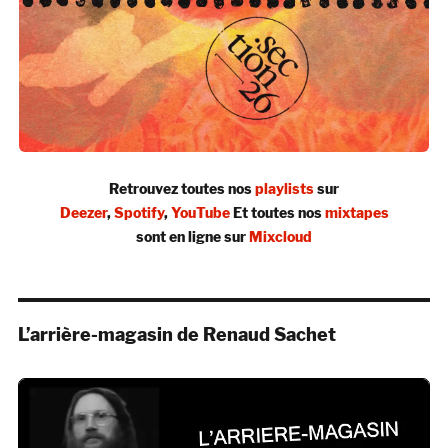
Retrouvez toutes nos
playlists
sur
Deezer
,
Spotify
,
YouTube
Et toutes nos
mixtapes
sont en ligne sur
Mixcloud
L’arrière-magasin de Renaud Sachet