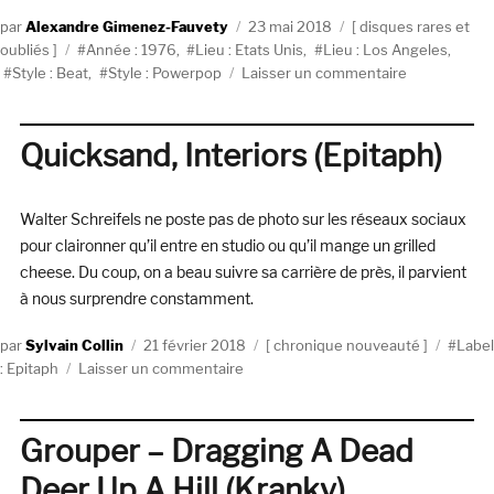
Auteur
Publié
Catégories
Alexandre Gimenez-Fauvety
23 mai 2018
disques rares et
Étiquettes
le
oubliés
Année : 1976
,
Lieu : Etats Unis
,
Lieu : Los Angeles
,
sur
Style : Beat
,
Style : Powerpop
Laisser un commentaire
The
Nerves,
The
Quicksand, Interiors (Epitaph)
Nerves
(auto-
produit)
Walter Schreifels ne poste pas de photo sur les réseaux sociaux
pour claironner qu’il entre en studio ou qu’il mange un grilled
cheese. Du coup, on a beau suivre sa carrière de près, il parvient
à nous surprendre constamment.
Auteur
Publié
Catégories
Étique
Sylvain Collin
21 février 2018
chronique nouveauté
Label
le
sur
: Epitaph
Laisser un commentaire
Quicksand,
Interiors
(Epitaph)
Grouper – Dragging A Dead
Deer Up A Hill (Kranky)