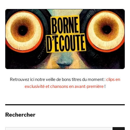
Retrouvez ici notre veille de bons titres du moment :
clips en
exclusivité et chansons en avant-première
!
Rechercher
R