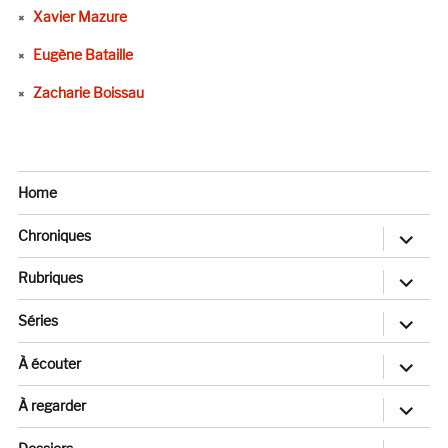
Xavier Mazure
Eugène Bataille
Zacharie Boissau
Home
ouvrir
Chroniques
le
sous-
menu
ouvrir
Rubriques
le
sous-
menu
ouvrir
Séries
le
sous-
menu
ouvrir
À écouter
le
sous-
menu
ouvrir
À regarder
le
sous-
menu
ouvrir