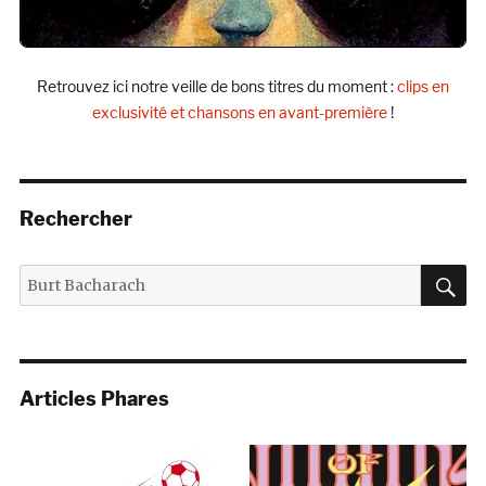
Retrouvez ici notre veille de bons titres du moment :
clips en
exclusivité et chansons en avant-première
!
Rechercher
R
Recherche
pour :
Articles Phares