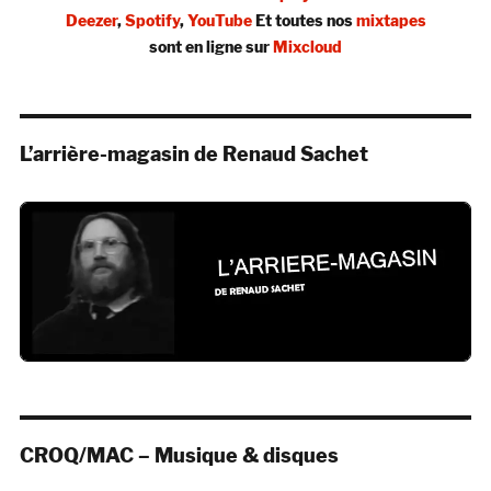
Deezer
,
Spotify
,
YouTube
Et toutes nos
mixtapes
sont en ligne sur
Mixcloud
L’arrière-magasin de Renaud Sachet
CROQ/MAC – Musique & disques