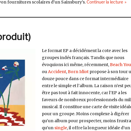
de «
on fournitures scolaires d’un Sainsbury’s.
Continuer la lecture
produit)
Le format EP a décidément la cote avec les
groupes indés français. Tandis que nous
évoquions ici même, récemment,
Beach You
ou
Accident
,
Born Idiot
propose à son tour 
douze pouce dans ce format intermédiaire
entre le simple et l’album. La raison n’est pe
être pas tout à fait innocente, car l’EP a les
faveurs de nombreux professionnels du mil
musical. Il constitue une carte de visite idéal
pour un groupe. Moins complexe à digérer
qu’un album pour prospecter, moins frustr
qu’un
single
, il offre la longueur idéale d’un