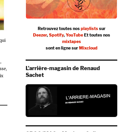
Retrouvez toutes nos
playlists
sur
Deezer
,
Spotify
,
YouTube
Et toutes nos
qui
mixtapes
sont en ligne sur
Mixcloud
,
L’arrière-magasin de Renaud
sse,
Sachet
ix