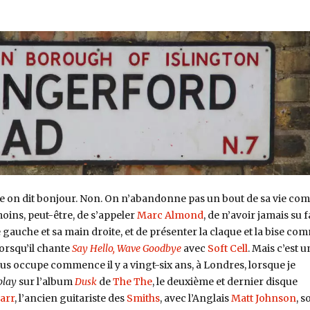
e on dit bonjour. Non. On n’abandonne pas un bout de sa vie co
moins, peut-être, de s’appeler
Marc Almond
, de n’avoir jamais su f
e gauche et sa main droite, et de présenter la claque et la bise co
orsqu’il chante
Say Hello, Wave Goodbye
avec
Soft Cell
. Mais c’est u
nous occupe commence il y a vingt-six ans, à Londres, lorsque je
play
sur l’album
Dusk
de
The The
, le deuxième et dernier disque
arr
, l’ancien guitariste des
Smiths
, avec l’Anglais
Matt Johnson
, s