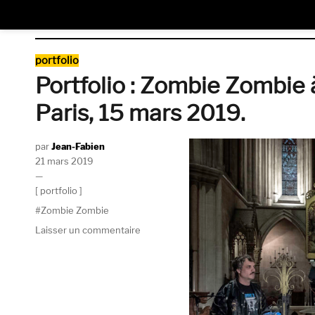
Catégories
portfolio
Portfolio : Zombie Zombie 
Paris, 15 mars 2019.
Auteur
Jean-Fabien
Publié
21 mars 2019
le
Catégories
portfolio
Étiquettes
Zombie Zombie
sur
Laisser un commentaire
Portfolio
:
Zombie
Zombie
à