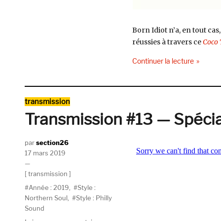
Coco
Trip
(autoproduit)
Born Idiot n’a, en tout ca
réussies à travers ce
Coco 
de « Born
Continuer la lecture
Catégories
transmission
Transmission #13 — Spécia
Auteur
section26
Publié
17 mars 2019
le
Catégories
transmission
Étiquettes
Année : 2019
,
Style :
Northern Soul
,
Style : Philly
Sound