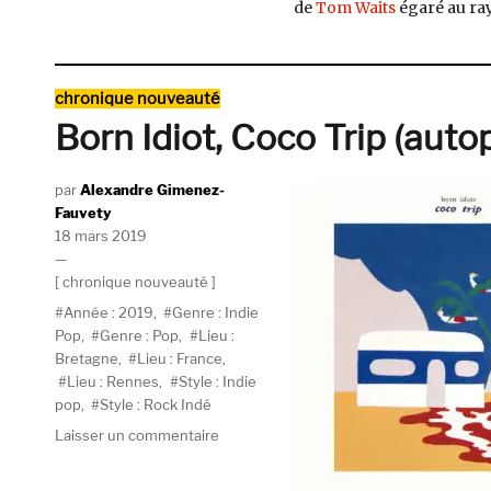
de
Tom Waits
égaré au ray
Catégories
chronique nouveauté
Born Idiot, Coco Trip (auto
Auteur
Alexandre Gimenez-
Fauvety
Publié
18 mars 2019
le
Catégories
chronique nouveauté
Étiquettes
Année : 2019
,
Genre : Indie
Pop
,
Genre : Pop
,
Lieu :
Bretagne
,
Lieu : France
,
Lieu : Rennes
,
Style : Indie
pop
,
Style : Rock Indé
sur
Laisser un commentaire
Born
Idiot,