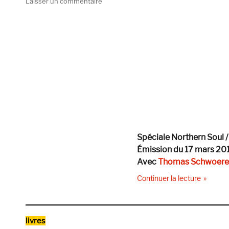
sur
Laisser un commentaire
Transmission
#13
—
Spéciale
Northern
Soul
/
Philly
Sound
Spéciale Northern Soul /
Émission du 17 mars 20
Avec
Thomas Schwoere
de « Tra
Continuer la lecture
Catégories
livres