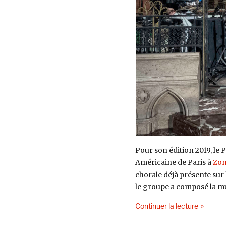
la
Cathédrale
Américaine
de
Paris,
15
mars
2019.
Pour son édition 2019, le P
Américaine de Paris à
Zom
chorale déjà présente sur
le groupe a composé la m
de « Por
Continuer la lecture