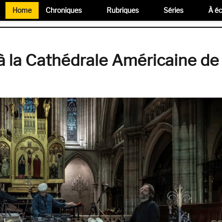
Home
Chroniques
Rubriques
Séries
À éc
à la Cathédrale Américaine de