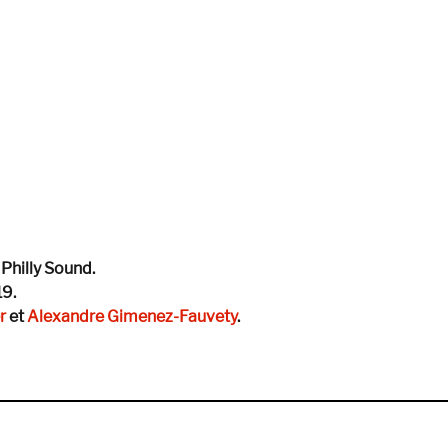
 Philly Sound.
19.
r
et
Alexandre Gimenez-Fauvety
.
nsmission #13 — Spéciale Northern Soul / Philly Sound »