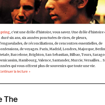
Spring
, c’est une drôle d’histoire, vous savez. Une drôle d’histoire 
 duré six ans, six années ponctuées de rires, de pleurs,
’engueulades, de réconciliations, de rencontres essentielles, de
onfessions, de voyages. Paris, Madrid, Londres, Majorque, Berlin
etafe, Barcelone, Brighton, San Sebastian, Bilbao, Tours, Sarago
enicassim, Hambourg, Valence, Santander, Murcie, Versailles… S
nnées qui vous offrent plus de souvenirs que toute une vie.
de « Elefant 30 : It might as well be… Spring »
ontinuer la lecture
e The