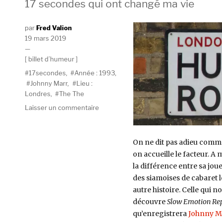
17 secondes qui ont changé ma vie
Auteur
Fred Valion
Publié
19 mars 2019
le
Catégories
billet d’humeur
Étiquettes
17secondes
,
Année : 1993
,
Johnny Marr
,
Lieu :
Londres
,
The The
sur
Laisser un commentaire
Slow
Emotion
Replay
On ne dit pas adieu comm
–
on accueille le facteur. A 
The
la différence entre sa jou
The
des siamoises de cabaret l
autre histoire. Celle qui 
découvre
Slow Emotion Re
qu’enregistrera
Johnny M