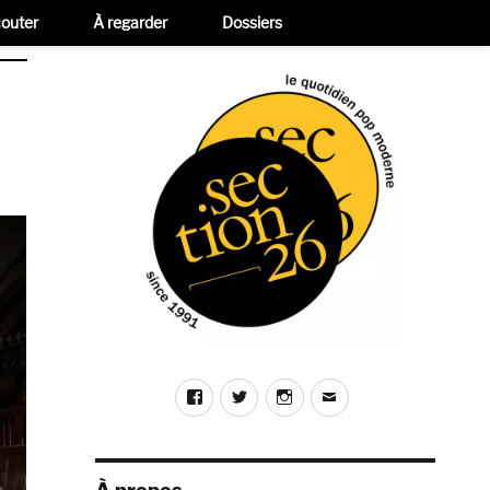
outer
À regarder
Dossiers
Facebook
Twitter
Instagram
E-
mail