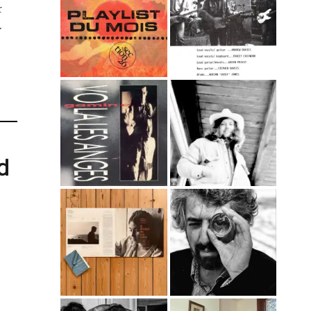
r
.
d