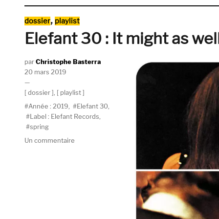
Catégories
,
dossier
playlist
Elefant 30 : It might as we
Auteur
Christophe Basterra
Publié
20 mars 2019
le
Catégories
dossier
,
playlist
Étiquettes
Année : 2019
,
Elefant 30
,
Label : Elefant Records
,
spring
sur
Un commentaire
Elefant
30
:
It
might
as
well