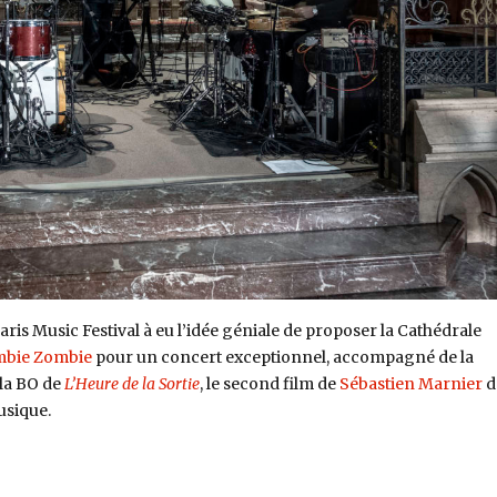
aris Music Festival à eu l’idée géniale de proposer la Cathédrale
bie Zombie
pour un concert exceptionnel, accompagné de la
 la BO de
L’Heure de la Sortie
, le second film de
Sébastien Marnier
d
usique.
tfolio : Zombie Zombie à la Cathédrale Américaine de Paris, 15 mars 20