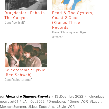
Drugdealer : Echo In
Pearl & The Oysters,
The Canyon
Coast 2 Coast
(Stones Throw
Dans "portrait"
Records)
Dans "Chronique en léger
différé"
Selectorama : Sylvie
(Ben Schwab)
Dans "selectorama"
Auteur
Publié
Catégories
Alexandre Gimenez-Fauvety
13 décembre 2022
chronique
Étiquettes
le
nouveauté
Année : 2022
,
Drugdealer
,
Genre : AOR
,
Label :
Mexican Summer
,
Lieu : Etats Unis
,
Style : AOR