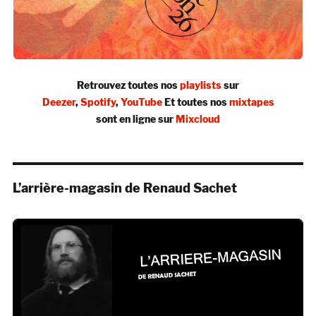
Retrouvez toutes nos
playlists
sur
Deezer
,
Spotify
,
YouTube
Et toutes nos
mixtapes
sont en ligne sur
Mixcloud
L’arrière-magasin de Renaud Sachet