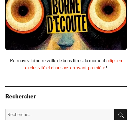
Retrouvez ici notre veille de bons titres du moment :
clips en
exclusivité et chansons en avant-première
!
Rechercher
R
Recherche
pour :