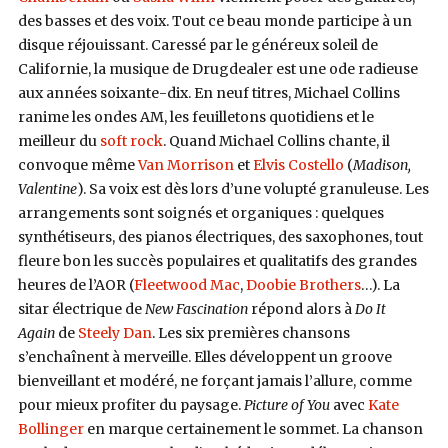
des basses et des voix. Tout ce beau monde participe à un
disque réjouissant. Caressé par le généreux soleil de
Californie, la musique de Drugdealer est une ode radieuse
aux années soixante-dix. En neuf titres, Michael Collins
ranime les ondes AM, les feuilletons quotidiens et le
meilleur du
soft rock
. Quand Michael Collins chante, il
convoque même
Van Morrison
et
Elvis Costello
(
Madison,
Valentine
). Sa voix est dès lors d’une volupté granuleuse. Les
arrangements sont soignés et organiques : quelques
synthétiseurs, des pianos électriques, des saxophones, tout
fleure bon les succès populaires et qualitatifs des grandes
heures de l’AOR (
Fleetwood Mac
,
Doobie Brothers
…). La
sitar électrique de
New Fascination
répond alors à
Do It
Again
de
Steely Dan
. Les six premières chansons
s’enchaînent à merveille. Elles développent un groove
bienveillant et modéré, ne forçant jamais l’allure, comme
pour mieux profiter du paysage.
Picture of You
avec
Kate
Bollinger
en marque certainement le sommet. La chanson