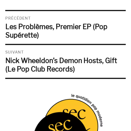
Navigation
PRÉCÉDENT
Les Problèmes, Premier EP (Pop
de
Publication
précédente :
Supérette)
l’article
SUIVANT
Nick Wheeldon’s Demon Hosts, Gift
Publication
suivante :
(Le Pop Club Records)