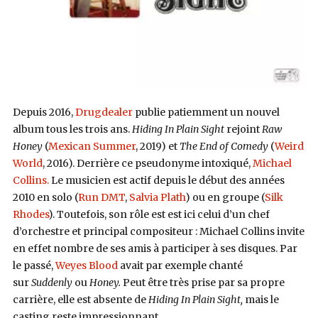
Depuis 2016,
Drugdealer
publie patiemment un nouvel
album tous les trois ans.
Hiding In Plain Sight
rejoint
Raw
Honey
(
Mexican Summer
, 2019) et
The End of Comedy
(
Weird
World
, 2016). Derrière ce pseudonyme intoxiqué,
Michael
Collins.
Le musicien est actif depuis le début des années
2010 en solo (
Run DMT
,
Salvia Plath
) ou en groupe (
Silk
Rhodes
). Toutefois, son rôle est est ici celui d’un chef
d’orchestre et principal compositeur : Michael Collins invite
en effet nombre de ses amis à participer à ses disques. Par
le passé,
Weyes Blood
avait par exemple chanté
sur
Suddenly
ou
Honey.
Peut être très prise par sa propre
carrière, elle est absente de
Hiding In Plain Sight,
mais le
casting reste impressionnant.