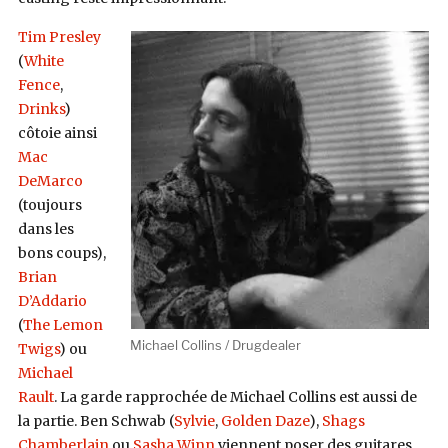
Tim Presley
(
White
Fence
,
Drinks
)
côtoie ainsi
Mac
DeMarco
(toujours
dans les
bons coups),
Brian
D’Addario
(
The Lemon
Michael Collins / Drugdealer
Twigs
) ou
Michael
Rault
. La garde rapprochée de Michael Collins est aussi de
la partie. Ben Schwab (
Sylvie
,
Golden Daze
),
Shags
Chamberlain
ou
Sasha Winn
viennent poser des guitares,