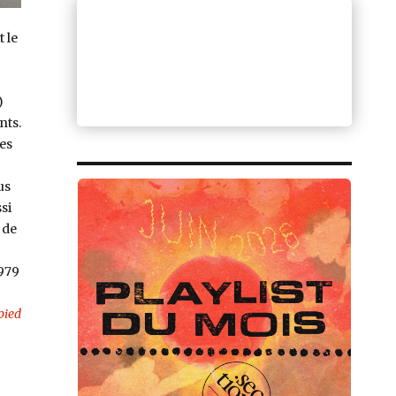
 le
)
nts.
es
us
si
, de
979
pied
cks, Rise Above (Easy Action / Import) »