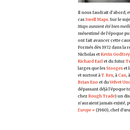
Il nous faudrait d’abord, 
cas
Swell Maps
. Sur le suje
Maps auraient été bien meille
mésestimé de l’époque pun
ont fait avancer cette ca
Formés dès 1972 dans la 
Nicholas et
Kevin Godfrey
Richard Earl
et du futur
Te
larges que les
Stooges
et 
et surtout à
T. Rex
, à
Can
, 
Brian Eno
et du
Velvet U
dépassant déjà l’époque to
chez
Rough Trade
) un di
n’auraient jamais existé, 
Europe »
(1980), chef d’œu