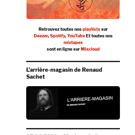
Retrouvez toutes nos
playlists
sur
Deezer
,
Spotify
,
YouTube
Et toutes nos
mixtapes
sont en ligne sur
Mixcloud
L’arrière-magasin de Renaud
Sachet