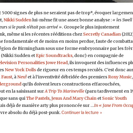
et 5000 signes de plus ne seraient pas de trop*, évoquer largement
t,
Nikki Sudden
lui-même fit une assez bonne analyse :
« les Swell
urs si le punk n’était pas arrivé ».
Groupe le plus injustement
k, même si les récentes rééditions chez
Secretly Canadian
(2012
use fondamentale et de moins en moins perdue, faute de combatta
région de Birmingham sous une forme embryonnaire par les frèr
(Nikki Sudden et
Epic Soundtracks
, donc) en compagnie de
levision Personalities
Jowe Head
, ils invoquent des influences pl
les
New York Dolls
de rigueur en ces temps reculés. C’est donc aus
à
Faust
, à
Neu!
et à l’inventivité débridée des premiers
Roxy Music
nderground
qu’ils doivent leurs constructions effarouchées,
ut en la saisissant sur
A Trip To Marineville
(paru tardivement en 1
sque sans qui
The Pastels
,
Jesus And Mary Chain
et
Sonic Youth
puis déjà de manière arty plus prononcée sur …
In « Jane From Occu
de « Epic Soundtra
vre absolu du déjà post-punk.
Continuer la lecture