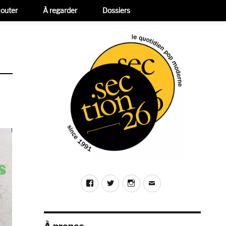
outer
À regarder
Dossiers
Facebook
Twitter
Instagram
E-
mail