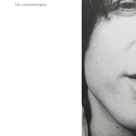
sur
Un commentaire
Epic
Soundtracks,
Rise
Above
(Easy
Action
/
Import)