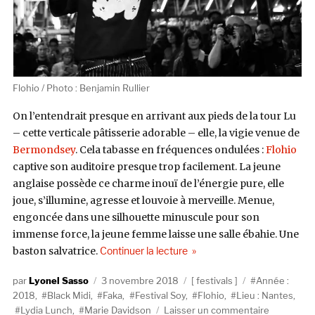
Flohio / Photo : Benjamin Rullier
On l’entendrait presque en arrivant aux pieds de la tour Lu
– cette verticale pâtisserie adorable – elle, la vigie venue de
Bermondsey
. Cela tabasse en fréquences ondulées :
Flohio
captive son auditoire presque trop facilement. La jeune
anglaise possède ce charme inouï de l’énergie pure, elle
joue, s’illumine, agresse et louvoie à merveille. Menue,
engoncée dans une silhouette minuscule pour son
immense force, la jeune femme laisse une salle ébahie. Une
de « Nos nuits à Nantes, au F
baston salvatrice.
Continuer la lecture
Auteur
Publié
Catégories
Étiquettes
Lyonel Sasso
3 novembre 2018
festivals
Année :
le
2018
,
Black Midi
,
Faka
,
Festival Soy
,
Flohio
,
Lieu : Nantes
,
sur
Lydia Lunch
,
Marie Davidson
Laisser un commentaire