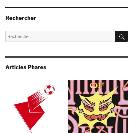
Rechercher
R
Recherche
pour :
Articles Phares