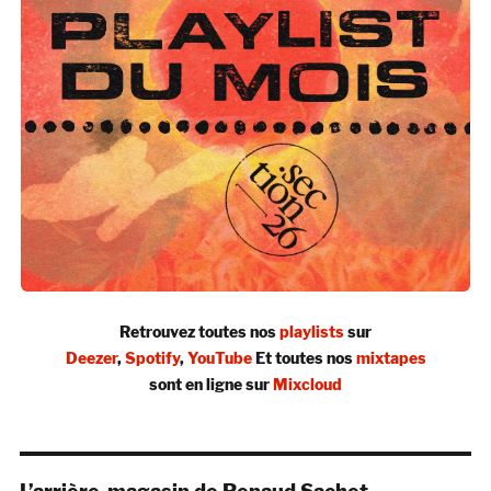
Retrouvez toutes nos
playlists
sur
Deezer
,
Spotify
,
YouTube
Et toutes nos
mixtapes
sont en ligne sur
Mixcloud