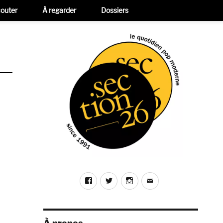
outer
À regarder
Dossiers
Facebook
Twitter
Instagram
E-
mail