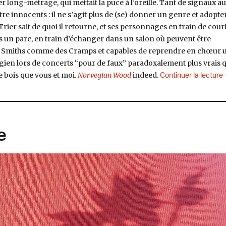
r long-métrage, qui mettait la puce à l’oreille. Tant de signaux au
tre innocents : il ne s’agit plus de (se) donner un genre et adopte
rier sait de quoi il retourne, et ses personnages en train de cour
ns un parc, en train d’échanger dans un salon où peuvent être
s Smiths comme des Cramps et capables de reprendre en chœur 
ien lors de concerts “pour de faux” paradoxalement plus vrais 
d
e bois que vous et moi.
Norvegian Wood
indeed.
Continuer la lecture
e