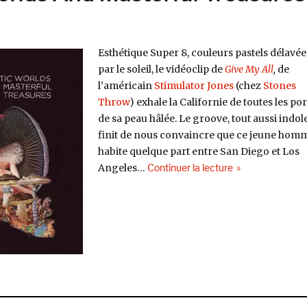
Esthétique Super 8, couleurs pastels délavée
par le soleil, le vidéoclip de
Give My All
,
de
l’américain
Stimulator Jones
(chez
Stones
Throw
) exhale la Californie de toutes les po
de sa peau hâlée. Le groove, tout aussi indol
finit de nous convaincre que ce jeune hom
habite quelque part entre San Diego et Los
de « Stimulator 
Angeles…
Continuer la lecture