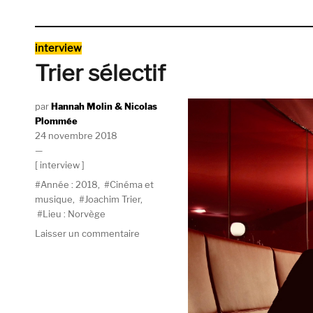
Catégories
interview
Trier sélectif
Auteur
Hannah Molin & Nicolas
Plommée
Publié
24 novembre 2018
le
Catégories
interview
Étiquettes
Année : 2018
,
Cinéma et
musique
,
Joachim Trier
,
Lieu : Norvège
sur
Laisser un commentaire
Trier
sélectif