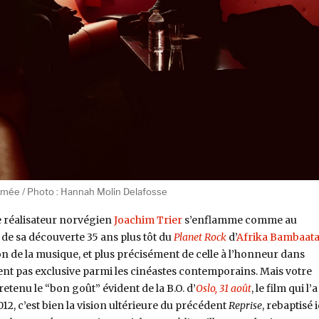
mmée / Photo : Hannah Molin Delafosse
le réalisateur norvégien
Joachim Trier
s’enflamme comme au
 de sa découverte 35 ans plus tôt du
Planet Rock
d’
Afrika Bambaata
on de la musique, et plus précisément de celle à l’honneur dans
nt pas exclusive parmi les cinéastes contemporains. Mais votre
retenu le “bon goût” évident de la B.O. d’
Oslo, 31 août
, le film qui l’a
2, c’est bien la vision ultérieure du précédent
Reprise
, rebaptisé i