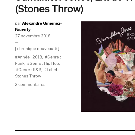
(Stones Throw)
Auteur
Alexandre Gimenez-
Fauvety
Publié
27 novembre 2018
le
Catégories
chronique nouveauté
Étiquettes
Année : 2018
,
Genre :
Funk
,
Genre : Hip Hop
,
Genre : R&B
,
Label :
Stones Throw
sur
2 commentaires
Stimulator
Jones,
Exotic
Worlds
And
Masterful
Treasures
(Stones