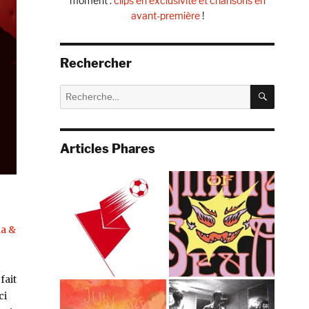
moment :
clips en exclusivité et chansons en
avant-première
!
Rechercher
RECHE
Recherche
pour :
Articles Phares
a &
 fait
ci