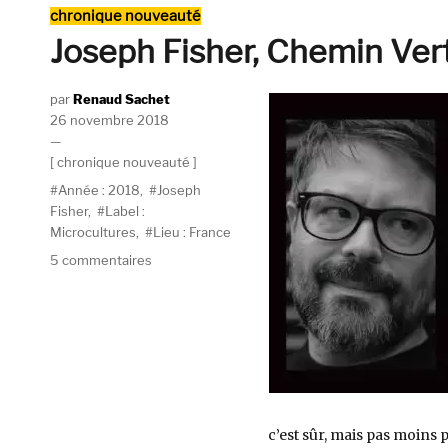
Catégories
chronique nouveauté
Throw)
Joseph Fisher, Chemin Vert
Auteur
Renaud Sachet
Publié
26 novembre 2018
le
Catégories
chronique nouveauté
Étiquettes
Année : 2018
,
Joseph
Fisher
,
Label :
Microcultures
,
Lieu : France
sur
5 commentaires
Joseph
Fisher,
Chemin
Vert
(Microcultures)
c’est sûr, mais pas moins 