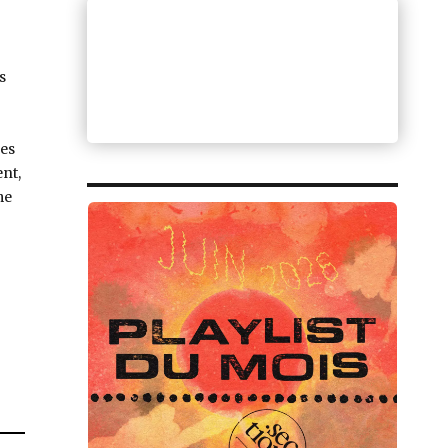
s
res
ent,
me
Jones, Exotic Worlds And Masterful Treasures (Stones Throw) »