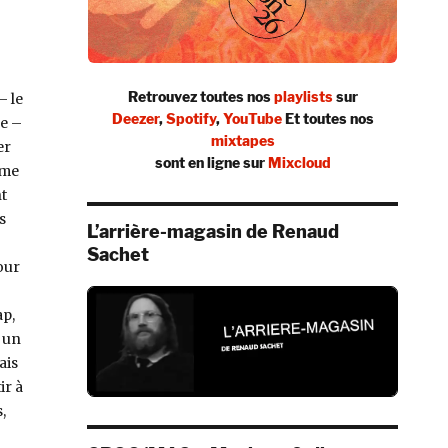
Retrouvez toutes nos
playlists
sur
– le
Deezer
,
Spotify
,
YouTube
Et toutes nos
e –
mixtapes
er
sont en ligne sur
Mixcloud
ème
t
s
L’arrière-magasin de Renaud
Sachet
our
ap,
r un
ais
ir à
,
tures) »