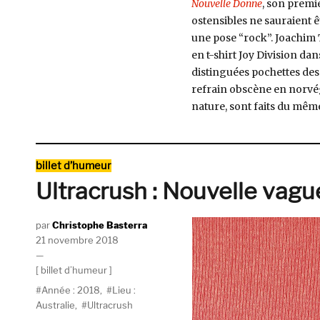
Nouvelle Donne
, son premie
ostensibles ne sauraient ê
une pose “rock”. Joachim T
en t-shirt Joy Division da
distinguées pochettes de
refrain obscène en norvég
nature, sont faits du mêm
Catégories
billet d’humeur
Ultracrush : Nouvelle vagu
Auteur
Christophe Basterra
Publié
21 novembre 2018
le
Catégories
billet d’humeur
Étiquettes
Année : 2018
,
Lieu :
Australie
,
Ultracrush