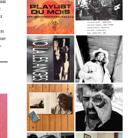
ssi
r
ir
un
que
e « Trier sélectif »