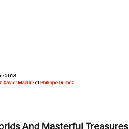
re 2018.
r
,
Xavier Mazure
et
Philippe Dumez
.
nsmission#7 — Low »
Worlds And Masterful Treasures