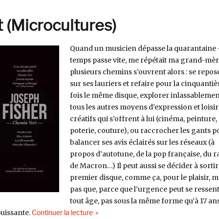
 (Microcultures)
Quand un musicien dépasse la quarantaine 
temps passe vite, me répétait ma grand-mèr
plusieurs chemins s’ouvrent alors : se repos
sur ses lauriers et refaire pour la cinquanti
fois le même disque, explorer inlassablemen
tous les autres moyens d’expression et loisir
créatifs qui s’offrent à lui (cinéma, peinture,
poterie, couture), ou raccrocher les gants p
balancer ses avis éclairés sur les réseaux (à
propos d’autotune, de la pop française, du r
de Macron…) Il peut aussi se décider à sorti
premier disque, comme ça, pour le plaisir, m
pas que, parce que l’urgence peut se ressent
tout âge, pas sous la même forme qu’à 17 ans
de « Joseph Fisher, Chemin Vert (Microcul
puissante.
Continuer la lecture