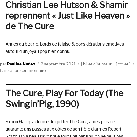
toute
Christian Lee Hutson & Shamir
première
reprennent « Just Like Heaven »
fois
de The Cure
Anges du bizarre, bords de falaise & considérations émotives
autour d’un joyau pop bien connu.
Auteur
Publié
Catégories
Pauline Nuñez
2 septembre 2021
billet d’humeur
,
cover
le
sur
Laisser un commentaire
Christian
Lee
Hutson
The Cure, Play For Today (The
&
Swingin’Pig, 1990)
Shamir
reprennent
« Just
Simon Gallup a décidé de quitter The Cure, après plus de
Like
Heaven »
quarante ans passés aux côtés de son frère d’armes Robert
de
Smith. On a beau savoir que tout finit par finir, on ne peut pas