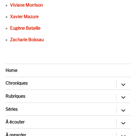
Viviane Morrison
Xavier Mazure
Eugène Bataille
Zacharie Boissau
Home
ouvrir
Chroniques
le
sous-
menu
ouvrir
Rubriques
le
sous-
menu
ouvrir
Séries
le
sous-
menu
ouvrir
À écouter
le
sous-
menu
ouvrir
À regarder