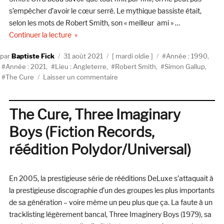
The
s’empêcher d’avoir le cœur serré. Le mythique bassiste était,
Cure
selon les mots de Robert Smith, son « meilleur ami » …
de « The Cure, Play For Today (The Swingin’Pig, 
Continuer la lecture
Auteur
Publié
Catégories
Étiquettes
Baptiste Fick
31 août 2021
mardi oldie
Année : 1990
,
le
Année : 2021
,
Lieu : Angleterre
,
Robert Smith
,
Simon Gallup
,
sur
The Cure
Laisser un commentaire
The
Cure,
Play
The Cure, Three Imaginary
For
Boys (Fiction Records,
Today
(The
réédition Polydor/Universal)
Swingin’Pig,
1990)
En 2005, la prestigieuse série de rééditions DeLuxe s’attaquait à
la prestigieuse discographie d’un des groupes les plus importants
de sa génération – voire même un peu plus que ça. La faute à un
tracklisting légèrement bancal, Three Imaginery Boys (1979), sa