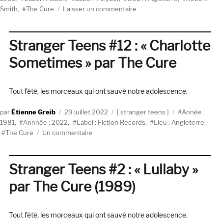
sur
Smith
,
The Cure
Laisser un commentaire
The
Cure,
The
Stranger Teens #12 : « Charlotte
Head
Sometimes » par The Cure
On
The
Door
Tout l’été, les morceaux qui ont sauvé notre adolescence.
(Fiction
/
Auteur
Publié
Catégories
Étiquettes
Polydor,
Étienne Greib
29 juillet 2022
stranger teens
Année :
le
1985)
1981
,
Annnée : 2022
,
Label : Fiction Records
,
Lieu : Angleterre
,
sur
The Cure
Un commentaire
Stranger
Teens
#12
Stranger Teens #2 : « Lullaby »
:
par The Cure (1989)
« Charlotte
Sometimes »
par
Tout l’été, les morceaux qui ont sauvé notre adolescence.
The