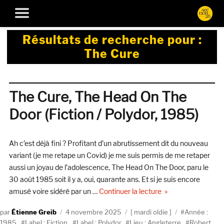
Résultats de recherche pour :
The Cure
The Cure, The Head On The
Door (Fiction / Polydor, 1985)
Ah c’est déjà fini ? Profitant d’un abrutissement dit du nouveau
variant (je me retape un Covid) je me suis permis de me retaper
aussi un joyau de l’adolescence, The Head On The Door, paru le
30 août 1985 soit il y a, oui, quarante ans. Et si je suis encore
de « The Cure, The 
amusé voire sidéré par un …
Continuer la lecture
Auteur
Publié
Catégories
Étiquettes
Étienne Greib
4 novembre 2025
mardi oldie
Année :
le
1985
,
Label : Fiction
,
Label : Polydor
,
Lieu : Angleterre
,
Robert