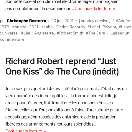
pochette rose et son clin d’œil électroménager n’annonçaient
de « The Cu
pas complètement la décennie qui …
Continuer la lecture
Auteur
Publié
Catégories
Étiquett
Christophe Basterra
20 juin 2021
sunday archive
Année :
le
1979
,
Année : 2021
,
Label : Fiction Records
,
Label : Polydor
,
Label
: Universal
,
Lieu : Angleterre
,
Robert Smith
,
The Cure
Laisser un
sur
commentaire
The
Cure,
Three
Richard Robert reprend “Just
Imaginary
One Kiss” de The Cure (inédit)
Boys
(Fiction
Records,
Je ne sais plus quel artiste avait déclaré cela, mais c’était dans un
réédition
Polydor/Universal)
vieux numéro des Inrockuptibles – la formule bimestrielle, je
crois : pour résumer, il affirmait que les chansons réussies
étaient celles que l’on pouvait jouer à l’aide d’une simple guitare
acoustique, débarrassées des enluminures de la production,
libérées des arrangements, toujours splendides …
de « Richard Robert reprend “Just One Kiss” de T
Continuer la lecture