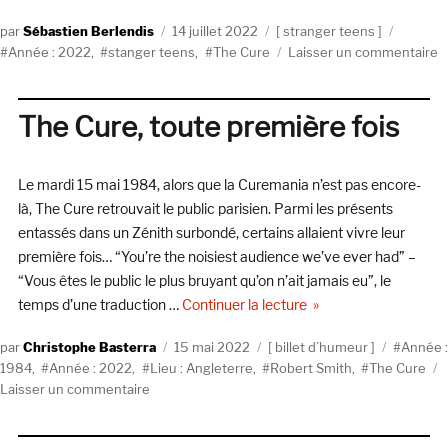
Cure
Auteur
Publié
Catégories
Étiquet
Sébastien Berlendis
14 juillet 2022
stranger teens
le
s
Année : 2022
,
stanger teens
,
The Cure
Laisser un commentaire
S
T
#
The Cure, toute première fois
:
« 
p
Le mardi 15 mai 1984, alors que la Curemania n’est pas encore-
T
là, The Cure retrouvait le public parisien. Parmi les présents
C
entassés dans un Zénith surbondé, certains allaient vivre leur
(
première fois… “You’re the noisiest audience we’ve ever had” –
“Vous êtes le public le plus bruyant qu’on n’ait jamais eu”, le
de « The Cure, toute p
temps d’une traduction …
Continuer la lecture
Auteur
Publié
Catégories
Étiquett
Christophe Basterra
15 mai 2022
billet d’humeur
Année :
le
1984
,
Année : 2022
,
Lieu : Angleterre
,
Robert Smith
,
The Cure
sur
Laisser un commentaire
The
Cure,