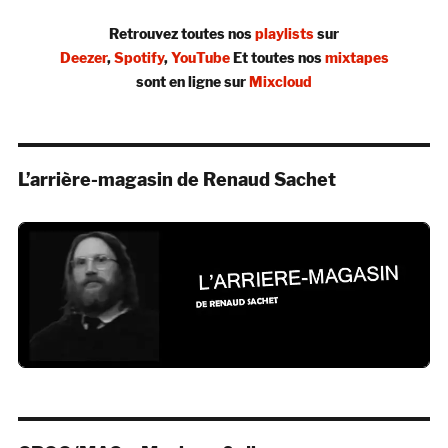
Retrouvez toutes nos
playlists
sur
Deezer
,
Spotify
,
YouTube
Et toutes nos
mixtapes
sont en ligne sur
Mixcloud
L’arrière-magasin de Renaud Sachet