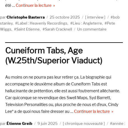
de « Saint Etienne, le dernier disque du rest
été …
Continuer la lecture
Auteur
Publié
Catégories
Étiquette
Christophe Basterra
25 octobre 2025
interview
bob
le
stanley
,
Label : Heavenly Recordings
,
Lieu : Angleterre
,
Pete
sur
Wiggs
,
Saint Etienne
,
Sarah Cracknell
Un commentaire
Saint
Etienne,
le
Cuneiform Tabs, Age
dernier
(W.25th/Superior Viaduct)
disque
du
reste
Au moins on ne pourra pas leur retirer ça. La biographie qui
de
leur
accompagne le deuxième album de Cuneiform Tabs est
vie
hallucinante de prétention, elle est aussi foutrement alléchante.
Car quiconque se revendique des Swell Maps, Syd Barrett,
Television Personalities ou, plus proche de nous et d’eux, Cindy
de « Cune
Lee* a de quoi nous faire dresser au …
Continuer la lecture
Auteur
Publié
Catégories
Étiquette
Étienne Greib
9 juin 2025
chronique nouveauté
année :