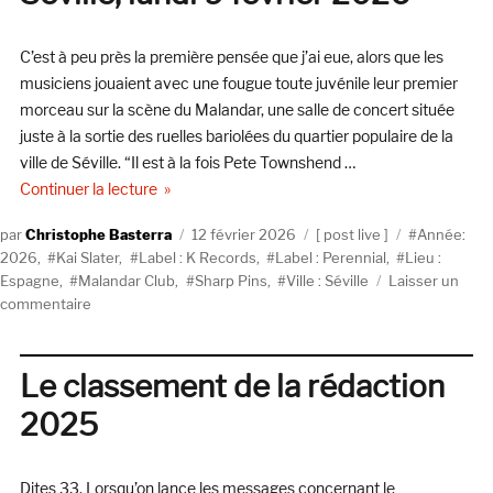
Ant)
C’est à peu près la première pensée que j’ai eue, alors que les
musiciens jouaient avec une fougue toute juvénile leur premier
morceau sur la scène du Malandar, une salle de concert située
juste à la sortie des ruelles bariolées du quartier populaire de la
ville de Séville. “Il est à la fois Pete Townshend …
de « Sharp Pins au Malandar à Séville, lundi 9 fé
Continuer la lecture
Auteur
Publié
Catégories
Étiquettes
Christophe Basterra
12 février 2026
post live
Année:
le
2026
,
Kai Slater
,
Label : K Records
,
Label : Perennial
,
Lieu :
Espagne
,
Malandar Club
,
Sharp Pins
,
Ville : Séville
Laisser un
sur
commentaire
Sharp
Pins
au
Le classement de la rédaction
Malandar
2025
à
Séville,
lundi
Dites 33. Lorsqu’on lance les messages concernant le
9