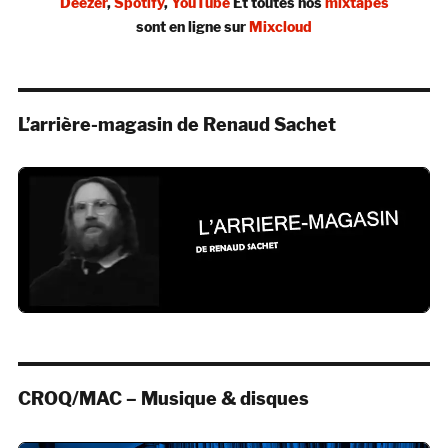
Deezer
,
Spotify
,
YouTube
Et toutes nos
mixtapes
sont en ligne sur
Mixcloud
L’arrière-magasin de Renaud Sachet
CROQ/MAC – Musique & disques