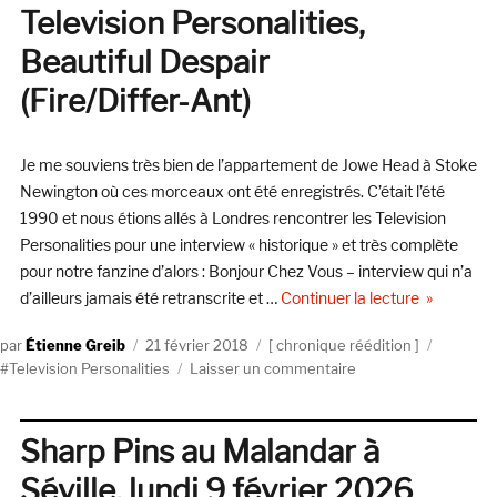
« Three
Television Personalities,
Whishes »
Beautiful Despair
de
Television
(Fire/Differ-Ant)
Personalities
(inédit)
Je me souviens très bien de l’appartement de Jowe Head à Stoke
Newington où ces morceaux ont été enregistrés. C’était l’été
1990 et nous étions allés à Londres rencontrer les Television
Personalities pour une interview « historique » et très complète
pour notre fanzine d’alors : Bonjour Chez Vous – interview qui n’a
de « Televi
d’ailleurs jamais été retranscrite et …
Continuer la lecture
(Fire/Differ
Auteur
Publié
Catégories
Étiquett
Étienne Greib
21 février 2018
chronique réédition
le
sur
Television Personalities
Laisser un commentaire
Television
Personalities,
Beautiful
Sharp Pins au Malandar à
Despair
Séville, lundi 9 février 2026
(Fire/Differ-