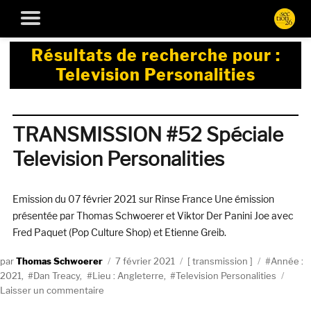
Résultats de recherche pour :
Television Personalities
TRANSMISSION #52 Spéciale
Television Personalities
Emission du 07 février 2021 sur Rinse France Une émission
présentée par Thomas Schwoerer et Viktor Der Panini Joe avec
Fred Paquet (Pop Culture Shop) et Etienne Greib.
Auteur
Publié
Catégories
Étiquettes
Thomas Schwoerer
7 février 2021
transmission
Année :
le
2021
,
Dan Treacy
,
Lieu : Angleterre
,
Television Personalities
sur
Laisser un commentaire
TRANSMISSION