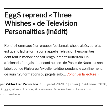
Manson’s
Child
reprend
EggS reprend « Three
« I
Whishes » de Television
Know
Where
Personalities (inédit)
Syd
Barrett
Lives »
Rendre hommage à un groupe n’est jamais chose aisée, qui plus
des
est quand ladite formation s’appelle Television Personalities,
Television
dont tout le monde connaît l’engouement souterrain. Un
Personalities
(inédit)
aficionado français répondant au nom de Pastel de Nada sur son
label Jour de Pluie a eu l’excellente idée, pendant le confinement,
de « Eg
de réunir 25 formations ou projets solo …
Continuer la lecture
Auteur
Publié
Catégories
Étiquettes
Viktor Der Panini Joe
30 juillet 2020
cover
Année : 2020
,
le
Eggs
,
Lieu : France
,
Television Personalities
Laisser un
sur
commentaire
EggS
reprend