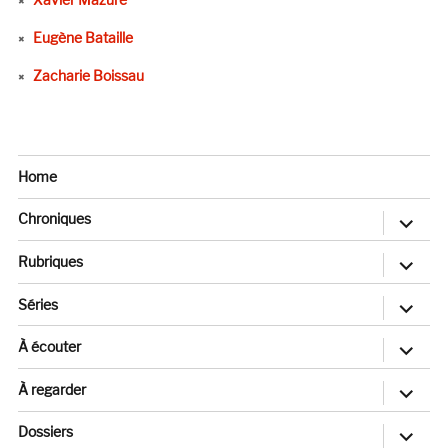
Eugène Bataille
Zacharie Boissau
Home
ouvrir
Chroniques
le
sous-
menu
ouvrir
Rubriques
le
sous-
menu
ouvrir
Séries
le
sous-
menu
ouvrir
À écouter
le
sous-
menu
ouvrir
À regarder
le
sous-
menu
ouvrir
Dossiers
le