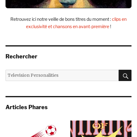
Retrouvez ici notre veille de bons titres du moment :
clips en
exclusivité et chansons en avant-première
!
Rechercher
R
Recherche
pour :
Articles Phares