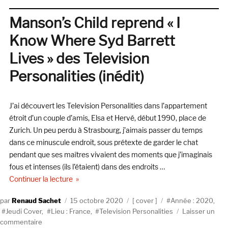
#52
Spéciale
Manson’s Child reprend « I
Television
Know Where Syd Barrett
Personalities
Lives » des Television
Personalities (inédit)
J’ai découvert les Television Personalities dans l’appartement
étroit d’un couple d’amis, Elsa et Hervé, début 1990, place de
Zurich. Un peu perdu à Strasbourg, j’aimais passer du temps
dans ce minuscule endroit, sous prétexte de garder le chat
pendant que ses maîtres vivaient des moments que j’imaginais
fous et intenses (ils l’étaient) dans des endroits …
de « Manson’s Child reprend « I Know Where Syd Ba
Continuer la lecture
Auteur
Publié
Catégories
Étiquettes
Renaud Sachet
15 octobre 2020
cover
Année : 2020
,
le
Jeudi Cover
,
Lieu : France
,
Television Personalities
Laisser un
sur
commentaire