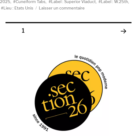
le
2025
,
Cuneiform Tabs
,
Label : Superior Viaduct
,
Label : W.25th
,
sur
Lieu : Etats Unis
Laisser un commentaire
Cuneiform
Tabs,
Age
Pagination
PAGE
1
(W.25th/Superior
Viaduct)
PAGE
des
SUIV
ANT
publications
E