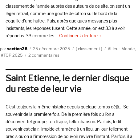
février
classement de l’année auprès des auteurs de ce site, on sent un
2026
léger retrait, comme une goutte de citron sur le bord de la
coquille d’une huitre. Puis, après quelques messages plus
insistants, les réponses fusent. Cette année, on est 33 à avoir
de « Le classement d
répondus. 33 comme les …
Continuer la lecture
Auteur
Publié
Catégories
Étiquettes
section26
25 décembre 2025
classement
Lieu : Monde
,
le
sur
TOP 2025
2 commentaires
Le
classement
de
Saint Etienne, le dernier disque
la
du reste de leur vie
rédaction
2025
C’est toujours la même histoire depuis quelque temps déjà… Se
souvenir de la première fois. De la première fois où l’on a
découvert tel groupe, tel disque, telle chanson. Parfois, ledit
souvenir est clair, limpide et ramène à un lieu, un jour tellement
précis qu’on a l’impression de pouvoir revivre l’instant. Parfois, il a