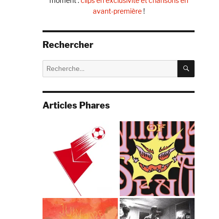
moment :
clips en exclusivité et chansons en
avant-première
!
Rechercher
RECHE
Recherche
pour :
Articles Phares