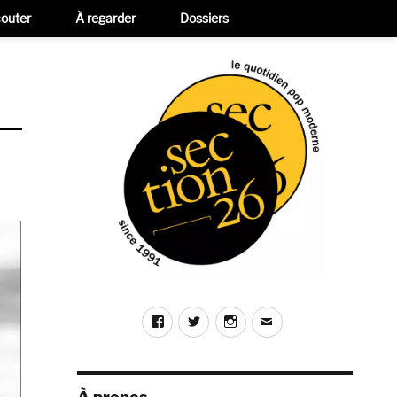
outer
À regarder
Dossiers
Facebook
Twitter
Instagram
E-
mail