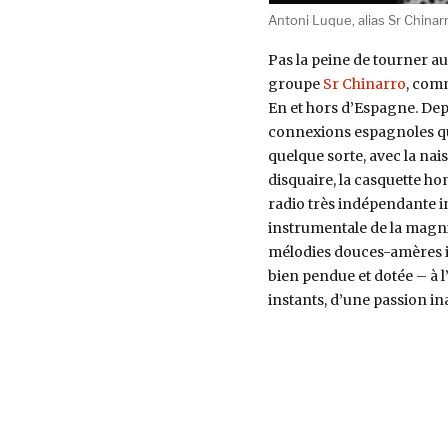
Antoni Luque, alias Sr Chinarr
Pas la peine de tourner au
groupe
Sr Chinarro
, com
En et hors d’Espagne. Dep
connexions espagnoles qu
quelque sorte, avec la na
disquaire, la casquette h
radio très indépendante in
instrumentale de la magn
mélodies douces-amères i
bien pendue et dotée – à l
instants, d’une passion in