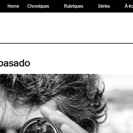
Home
Chroniques
Rubriques
Séries
À éc
 pasado