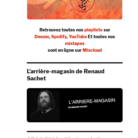
Retrouvez toutes nos
playlists
sur
Deezer
,
Spotify
,
YouTube
Et toutes nos
mixtapes
sont en ligne sur
Mixcloud
L’arrière-magasin de Renaud
Sachet