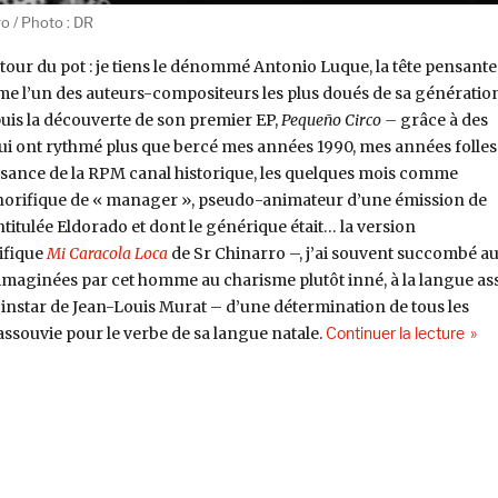
o / Photo : DR
tour du pot : je tiens le dénommé Antonio Luque, la tête pensante
me l’un des auteurs-compositeurs les plus doués de sa génération
uis la découverte de son premier EP,
Pequeño Circo –
grâce à des
i ont rythmé plus que bercé mes années 1990, mes années folles
issance de la RPM canal historique, les quelques mois comme
onorifique de « manager », pseudo-animateur d’une émission de
titulée Eldorado et dont le générique était… la version
ifique
Mi Caracola Loca
de Sr Chinarro –, j’ai souvent succombé a
maginées par cet homme au charisme plutôt inné, à la langue as
’instar de Jean-Louis Murat – d’une détermination de tous les
de « 
assouvie pour le verbe de sa langue natale.
Continuer la lecture