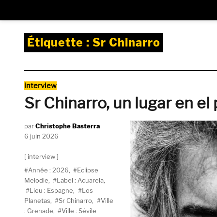
Étiquette :
Sr Chinarro
Catégories
interview
Sr Chinarro, un lugar en el
Auteur
Christophe Basterra
Publié
6 juin 2026
le
Catégories
interview
Étiquettes
Année : 2026
,
Eclipse
Melodie
,
Label : Acuarela
,
Lieu : Espagne
,
Los
Planetas
,
Sr Chinarro
,
Ville
: Grenade
,
Ville : Sévile