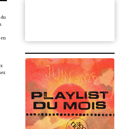
 du
.
 en
ux
sez
Sr Chinarro, un lugar en el pasado »