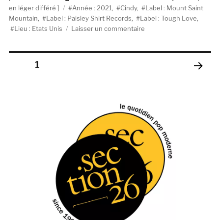
Étiquettes
le
en léger différé
Année : 2021
,
Cindy
,
Label : Mount Saint
Mountain
,
Label : Paisley Shirt Records
,
Label : Tough Love
,
sur
Lieu : Etats Unis
Laisser un commentaire
Cindy,
1:2
(Tough
Pagination
PAGE
1
Love
Records
PAGE
des
/
SUIV
Paisley
ANT
publications
E
Shirt
Recordings
/
Mount
Saint
Mountain)