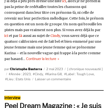
J’ai déjà à peu près dressé une liste
ici
, alors je ne prendrai
pas la peine de redétailler toutes les chansons qui
convoquent dans leur titre ces prénoms-là, ni celle de
revenir sur leur perfection mélodique. Cette fois, le prénom
en question est un nom de groupe. Un nom qui brouille les
pistes mais pas vraiment non plus. Si vous avez déjà lu par
ici
et par
là
aussi au sujet de
Cindy
, vous savez déjà que ce
quatuor californien est de fait bel et bien emmené par une
jeune femme mais une jeune femme qui se prénomme
Karina – et la nouvelle vague qui frappe à la porte comme
de « Cindy, Why Not Now? (Tough
par hasard…
Continuer la lecture
Auteur
Publié
Catégories
Christophe Basterra
2 mai 2023
chronique nouveauté
Étiquettes
le
Année : 2023
,
Cindy
,
Karina Gill
,
Label : Tough Love
,
sur
Lieu : Etats Unis
Laisser un commentaire
Cindy,
Why
Not
Catégories
interview
Now?
Peel Dream Magazine : « Je suis
(Tough