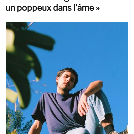
Love
un poppeux dans l’âme »
Records)