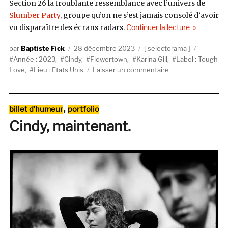
Section 26 la troublante ressemblance avec l’univers de
Slumber Party
, groupe qu’on ne s’est jamais consolé d’avoir
de « Selecto
vu disparaître des écrans radars.
Continuer la lecture
Auteur
Publié
Catégories
Étiquett
Baptiste Fick
28 décembre 2023
selectorama
le
Année : 2023
,
Cindy
,
Flowertown
,
Karina Gill
,
Label : Tough
sur
Love
,
Lieu : Etats Unis
Laisser un commentaire
Selectorama
:
Karina
Catégories
,
billet d’humeur
portfolio
Gill
Cindy, maintenant.
(Cindy,
Flowertown)