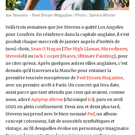
Joe Stevens – Peel Dream Magazine / Photo : Samira Winter
Voilà trois semaines que Joe Stevens a quitté Los Angeles
pour Londres. En résidence dans la capitale anglaise, il s’est
produit chaque mercredi de janvier auprès d’invités de
(son) choix,
Sean O’Hagan
[
The High Llamas
,
Microdisney
,
Stereolab
] ou
Jack Cooper
[
Mazes
,
Ultimate Painting
], pour
ne citer qu’eux. Après quelques autres villes anglaises, c’est
demain qu’il traversera la Manche pour entamer la
première tournée européenne de
Peel Dream Magazine
,
avec un premier arrêt à Paris. Un concert qui fera date,
aussi parce que tant attendu par ceux qui avaient, comme
nous, adoré
Agitprop Alterna
[chroniqué
ici
], paru en avril
2020, en plein confinement. Deux ans et demi plus tard,
Stevens surprend avec le bien-nommé
Pad
, un album-
concept cotonneux, fait de sonorités synthétiques et
vintage, au fil desquelles évolue un personnage imaginaire.