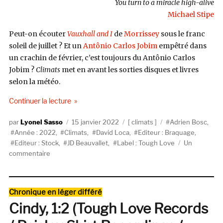
You turn to a miracle high-alive
Michael Stipe
Peut-on écouter
Vauxhall and I
de
Morrissey
sous le franc
soleil de juillet ? Et un
Antônio Carlos Jobim
empêtré dans
un crachin de février, c’est toujours du Antônio Carlos
Jobim ?
Climats
met en avant les sorties disques et livres
selon la météo.
de « Climats #1 : Adrien Bosc, JD Beauvallet, Da
Continuer la lecture
Auteur
Publié
Catégories
Étiquettes
Lyonel Sasso
15 janvier 2022
climats
Adrien Bosc
,
le
Année : 2022
,
Climats
,
David Loca
,
Editeur : Braquage
,
Editeur : Stock
,
JD Beauvallet
,
Label : Tough Love
Un
sur
commentaire
Climats
#1
:
Catégories
Chronique en léger différé
Adrien
Cindy, 1:2 (Tough Love Records
Bosc,
JD