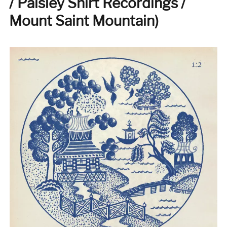
/ Paisley Shirt Recordings /
Beauvallet,
David
Mount Saint Mountain)
Loca