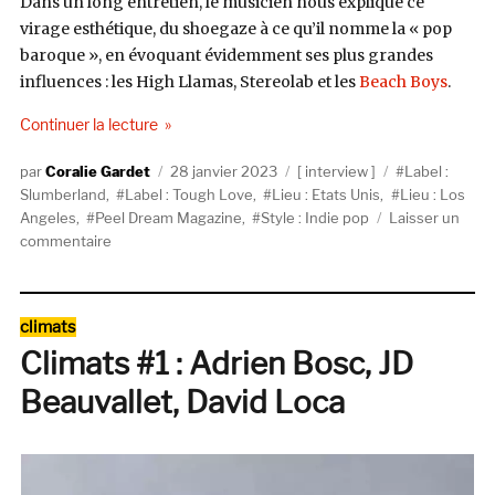
Dans un long entretien, le musicien nous explique ce
virage esthétique, du shoegaze à ce qu’il nomme la « pop
baroque », en évoquant évidemment ses plus grandes
influences : les High Llamas, Stereolab et les
Beach Boys
.
de « Peel Dream Magazine : « Je suis un poppeux
Continuer la lecture
Auteur
Publié
Catégories
Étiquettes
Coralie Gardet
28 janvier 2023
interview
Label :
le
Slumberland
,
Label : Tough Love
,
Lieu : Etats Unis
,
Lieu : Los
Angeles
,
Peel Dream Magazine
,
Style : Indie pop
Laisser un
sur
commentaire
Peel
Dream
Magazine
Catégories
climats
:
Climats #1 : Adrien Bosc, JD
« Je
suis
Beauvallet, David Loca
un
poppeux
dans
l’âme »