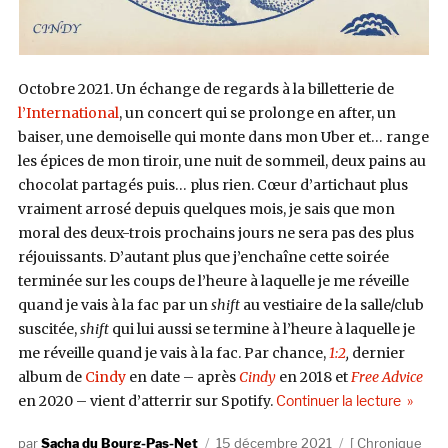
Octobre 2021. Un échange de regards à la billetterie de
l’International
, un concert qui se prolonge en after, un
baiser, une demoiselle qui monte dans mon Uber et… range
les épices de mon tiroir, une nuit de sommeil, deux pains au
chocolat partagés puis… plus rien. Cœur d’artichaut plus
vraiment arrosé depuis quelques mois, je sais que mon
moral des deux-trois prochains jours ne sera pas des plus
réjouissants. D’autant plus que j’enchaîne cette soirée
terminée sur les coups de l’heure à laquelle je me réveille
quand je vais à la fac par un
shift
au vestiaire de la salle/club
suscitée,
shift
qui lui aussi se termine à l’heure à laquelle je
me réveille quand je vais à la fac. Par chance,
1:2
,
dernier
album de
Cindy
en date – après
Cindy
en 2018 et
Free Advice
de « Ci
en 2020 – vient d’atterrir sur Spotify.
Continuer la lecture
Auteur
Publié
Catégories
Sacha du Bourg-Pas-Net
15 décembre 2021
Chronique