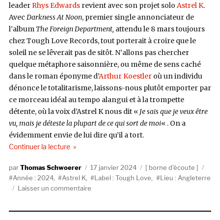
leader
Rhys Edwards
revient avec son projet solo
Astrel K
.
Avec
Darkness At Noon
, premier single annonciateur de
l’album
The Foreign Department,
attendu le 8 mars toujours
chez Tough Love Records, tout porterait à croire que le
soleil ne se lêverait pas de sitôt. N’allons pas chercher
quelque métaphore saisonnière, ou même de sens caché
dans le roman éponyme d’
Arthur Koestler
où un individu
dénonce le totalitarisme, laissons-nous plutôt emporter par
ce morceau idéal au tempo alangui et à la trompette
détente, où la voix d’Astrel K nous dit «
Je sais que je veux être
vu, mais je déteste la plupart de ce qui sort de moi
« . On a
évidemment envie de lui dire qu’il a tort.
de « Minuit à midi, le clair obscur d’Astrel K »
Continuer la lecture
Auteur
Publié
Catégories
Étiq
Thomas Schwoerer
17 janvier 2024
borne d'écoute
le
Année : 2024
,
Astrel K
,
Label : Tough Love
,
Lieu : Angleterre
sur
Laisser un commentaire
Minuit
à
midi,