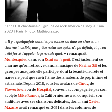
Karina Gill, chanteuse du groupe de rock américain Cindy le 3 mai
2023 à Paris. Photo : Mathieu Zazzo
« Il y a quelquefois dans les personnes ou dans les choses un
charme invisible, une grâce naturelle qu’on n’a pu définir, et qu’on
a été forcé d’appeler le je ne sais quoi. »
remarquait
Montesquieu
dans son
Essai sur le goût
. C’est justement ce
charme qu’on retrouve dans la musique de
Karina Gill
et les
groupes auxquels elle participe, dont la beauté discrète et
naïve ne peut que ravir l’âme des amateurs de pop intime et
artisanale. Depuis 2018, sous les avatars de
Cindy
, de
Flowertown
ou de
Hospital
, souvent accompagnée par son
acolyte
Mike Ramos
, la Californienne a su conquérir son
auditoire avec ses chansons délicates, dont l’ami
Xavier
Mazure
avait remarqué en 2021 dans les colonnes de