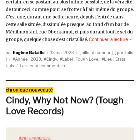
certain, en se postant au plus intime possible, de la véracité
de tout ceci, comme pour se frotter à l’air même du groupe.
C’est que, durant une petite heure, depuis l’entrée dans
cette salle située, dissimulée presque, au fond d’un bar de
Ménilmontant, rue Oberkampf, et puis durant tout le set du
de « C
groupe, quelque chose s’est cristallisé.
Continuer la lecture
Auteur
Publié
Catégories
Eugène Bataille
13 mai 2023
billet d’humeur
,
portfolio
Étiquettes
le
Année : 2023
,
Cindy
,
Label : Tough Love
,
Lieu : Etats
sur
Unis
Laisser un commentaire
Cindy,
maintenant.
Catégories
chronique nouveauté
Cindy, Why Not Now? (Tough
Love Records)