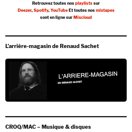
Retrouvez toutes nos
playlists
sur
Deezer
,
Spotify
,
YouTube
Et toutes nos
mixtapes
sont en ligne sur
Mixcloud
L’arrière-magasin de Renaud Sachet
CROQ/MAC – Musique & disques