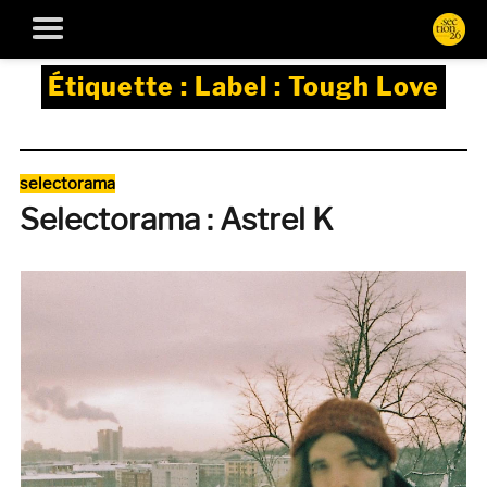
Étiquette :
Label : Tough Love
Catégories
selectorama
Selectorama : Astrel K