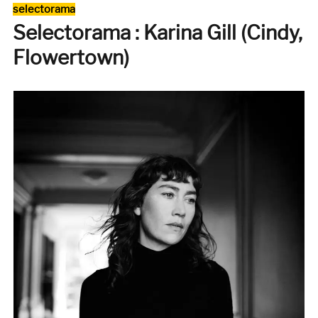
Catégories
selectorama
le
Selectorama : Karina Gill (Cindy,
clair
obscur
Flowertown)
d’Astrel
K