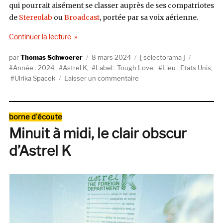
qui pourrait aisément se classer auprès de ses compatriotes
de
Stereolab
ou
Broadcast
, portée par sa voix aérienne.
de « Selectorama : Astrel K »
Continuer la lecture
Auteur
Publié
Catégories
Étiquette
Thomas Schwoerer
8 mars 2024
selectorama
le
Année : 2024
,
Astrel K
,
Label : Tough Love
,
Lieu : Etats Unis
,
sur
Ulrika Spacek
Laisser un commentaire
Selectorama
:
Astrel
Catégories
borne d'écoute
K
Minuit à midi, le clair obscur
d’Astrel K