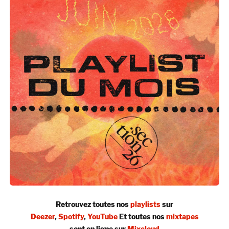
Retrouvez toutes nos
playlists
sur
Deezer
,
Spotify
,
YouTube
Et toutes nos
mixtapes
sont en ligne sur
Mixcloud