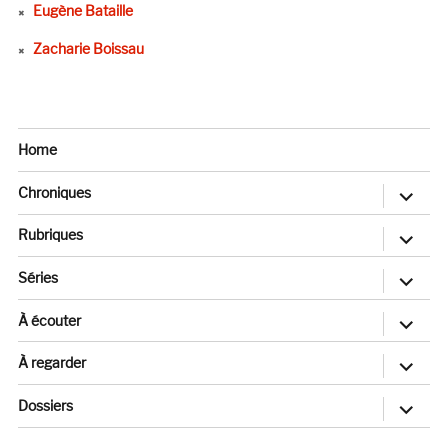
Eugène Bataille
Zacharie Boissau
Home
ouvrir
Chroniques
le
sous-
menu
ouvrir
Rubriques
le
sous-
menu
ouvrir
Séries
le
sous-
menu
ouvrir
À écouter
le
sous-
menu
ouvrir
À regarder
le
sous-
menu
ouvrir
Dossiers
le
sous-
menu