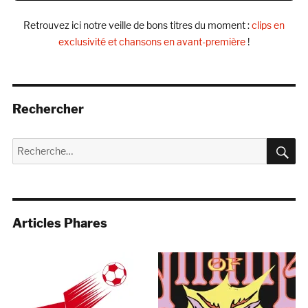
Retrouvez ici notre veille de bons titres du moment :
clips en
exclusivité et chansons en avant-première
!
Rechercher
R
Recherche
pour :
Articles Phares