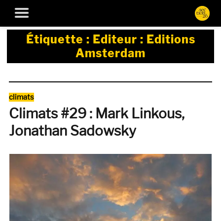
Étiquette :
Editeur : Editions
Amsterdam
Catégories
climats
Climats #29 : Mark Linkous,
Jonathan Sadowsky