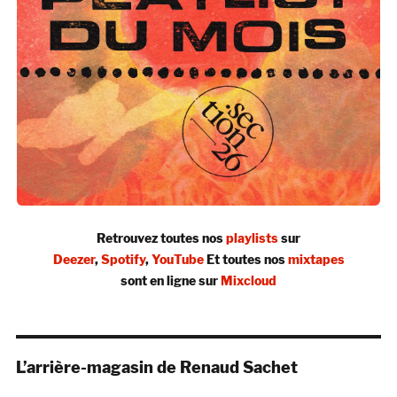
Retrouvez toutes nos
playlists
sur
Deezer
,
Spotify
,
YouTube
Et toutes nos
mixtapes
sont en ligne sur
Mixcloud
L’arrière-magasin de Renaud Sachet