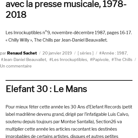
avec la presse musicale, 1978-
retour
du
2018
messager
Les Inrockuptibles n°9, novembre-décembre 1987, pages 16-17.
« Chilly Willy », The Chills par Jean-Daniel Beauvallet.
Auteur
Publié
Catégories
Étiquettes
Renaud Sachet
20 janvier 2019
séries
Année : 1987
,
le
Jean-Daniel Beauvallet
,
Les Inrockuptibles
,
Papivole
,
The Chills
sur
Un commentaire
Papivole
#1
–
Elefant 30 : Le Mans
Mes
histoires
avec
Pour mieux fêter cette année les 30 Ans d’Elefant Records (petit
la
label madrilène devenu grand, dirigé par l’infatigable Luis Calvo,
presse
soutenu depuis toujours par Montse Santalla), Section26 va
musicale,
multiplier cette année les articles racontant les destinées
1978-
improbables de certains artistes, disques et autres petites
2018