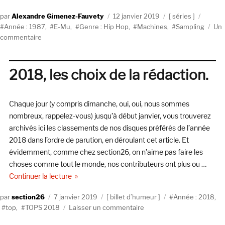
Auteur
Publié
Catégories
Étique
Alexandre Gimenez-Fauvety
12 janvier 2019
séries
le
Année : 1987
,
E-Mu
,
Genre : Hip Hop
,
Machines
,
Sampling
Un
sur
commentaire
Machines
#5
:
2018, les choix de la rédaction.
E-
MU
SP-
Chaque jour (y compris dimanche, oui, oui, nous sommes
1200,
nombreux, rappelez-vous) jusqu’à début janvier, vous trouverez
A
archivés ici les classements de nos disques préférés de l’année
Wop
2018 dans l’ordre de parution, en déroulant cet article. Et
Boom
évidemment, comme chez section26, on n’aime pas faire les
Bap
choses comme tout le monde, nos contributeurs ont plus ou …
de « 2018, les choix de la rédaction. »
Continuer la lecture
Auteur
Publié
Catégories
Étiquettes
section26
7 janvier 2019
billet d’humeur
Année : 2018
,
le
sur
top
,
TOPS 2018
Laisser un commentaire
2018,