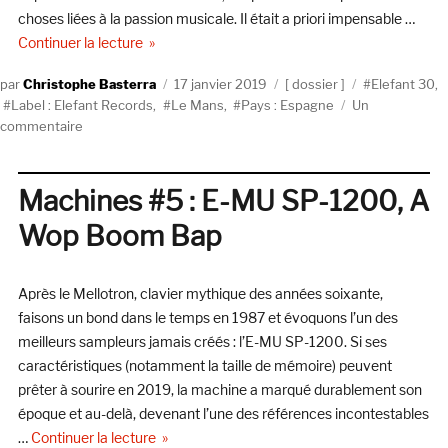
choses liées à la passion musicale. Il était a priori impensable …
de « Elefant 30 : Le Mans »
Continuer la lecture
Auteur
Publié
Catégories
Étiquettes
Christophe Basterra
17 janvier 2019
dossier
Elefant 30
,
le
Label : Elefant Records
,
Le Mans
,
Pays : Espagne
Un
sur
commentaire
Elefant
30
:
Machines #5 : E-MU SP-1200, A
Le
Wop Boom Bap
Mans
Après le Mellotron, clavier mythique des années soixante,
faisons un bond dans le temps en 1987 et évoquons l’un des
meilleurs sampleurs jamais créés : l’E-MU SP-1200. Si ses
caractéristiques (notamment la taille de mémoire) peuvent
prêter à sourire en 2019, la machine a marqué durablement son
époque et au-delà, devenant l’une des références incontestables
de « Machines #5 : E-MU SP-1200, A Wop Bo
…
Continuer la lecture