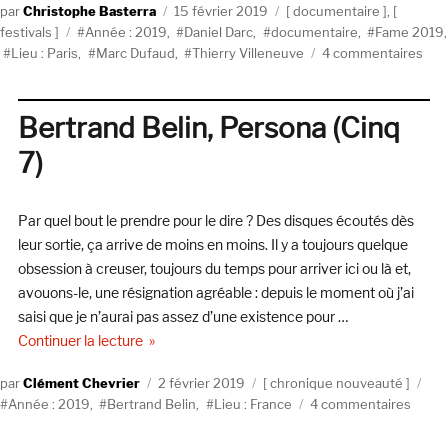
Auteur
Publié
Catégories
Christophe Basterra
15 février 2019
documentaire
,
Étiquettes
le
festivals
Année : 2019
,
Daniel Darc
,
documentaire
,
Fame 2019
,
sur
Lieu : Paris
,
Marc Dufaud
,
Thierry Villeneuve
4 commentaires
FA
201
:
Bertrand Belin, Persona (Cinq
Dani
7)
Darc
Pie
Of
Par quel bout le prendre pour le dire ? Des disques écoutés dès
My
Life
leur sortie, ça arrive de moins en moins. Il y a toujours quelque
de
obsession à creuser, toujours du temps pour arriver ici ou là et,
Mar
avouons-le, une résignation agréable : depuis le moment où j’ai
Duf
saisi que je n’aurai pas assez d’une existence pour …
et
de « Bertrand Belin, Persona (Cinq 7) »
Continuer la lecture
Thie
Vill
Auteur
Publié
Catégories
Éti
Clément Chevrier
2 février 2019
chronique nouveauté
le
sur
Année : 2019
,
Bertrand Belin
,
Lieu : France
4 commentaires
Bertr
Belin,