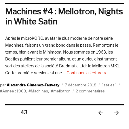
les
choix
Machines #4 : Mellotron, Nights
de
in White Satin
la
rédaction.
Après le microKORG, avatar le plus moderne de notre série
Machines, faisons un grand bond dans le passé. Remontons le
temps, bien avant le Minimoog. Nous sommes en 1963, les
Beatles publient leur premier album, et un curieux instrument
sort des ateliers de la société Bradmatic Ltd : le Mellotron MK1.
de « Machines 
Cette première version est une …
Continuer la lecture
Auteur
Publié
Catégories
Étiq
Alexandre Gimenez-Fauvety
7 décembre 2018
séries
le
sur
Année : 1963
,
Machines
,
mellotron
2 commentaires
Machines
#4
:
Pagination
PAGE
43
Mellotron,
Nights
PAGE
PAGE
des
in
PRÉC
SUIV