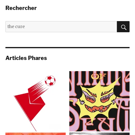
Rechercher
R
Recherche
pour :
Articles Phares