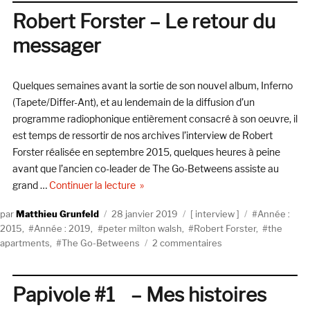
Perso
Robert Forster – Le retour du
(Cinq
messager
7)
Quelques semaines avant la sortie de son nouvel album, Inferno
(Tapete/Differ-Ant), et au lendemain de la diffusion d’un
programme radiophonique entièrement consacré à son oeuvre, il
est temps de ressortir de nos archives l’interview de Robert
Forster réalisée en septembre 2015, quelques heures à peine
avant que l’ancien co-leader de The Go-Betweens assiste au
de « Robert Forster – Le retour du mess
grand …
Continuer la lecture
Auteur
Publié
Catégories
Étiquettes
Matthieu Grunfeld
28 janvier 2019
interview
Année :
le
2015
,
Année : 2019
,
peter milton walsh
,
Robert Forster
,
the
sur
apartments
,
The Go-Betweens
2 commentaires
Robert
Forster
–
Papivole #1 – Mes histoires
Le