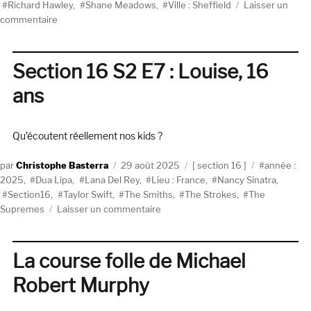
Richard Hawley
,
Shane Meadows
,
Ville : Sheffield
Laisser un
sur
commentaire
Richard
Hawley,
au
Section 16 S2 E7 : Louise, 16
nom
ans
du
père
Qu’écoutent réellement nos kids ?
Auteur
Publié
Catégories
Étiquettes
Christophe Basterra
29 août 2025
section 16
année :
le
2025
,
Dua Lipa
,
Lana Del Rey
,
Lieu : France
,
Nancy Sinatra
,
Section16
,
Taylor Swift
,
The Smiths
,
The Strokes
,
The
sur
Supremes
Laisser un commentaire
Section
16
S2
La course folle de Michael
E7
Robert Murphy
:
Louise,
16