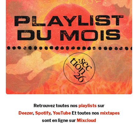
Retrouvez toutes nos
playlists
sur
Deezer
,
Spotify
,
YouTube
Et toutes nos
mixtapes
sont en ligne sur
Mixcloud