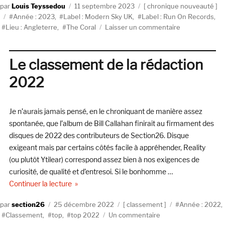
Auteur
Publié
Catégories
Louis Teyssedou
11 septembre 2023
chronique nouveauté
Étiquettes
le
Année : 2023
,
Label : Modern Sky UK
,
Label : Run On Records
,
sur
Lieu : Angleterre
,
The Coral
Laisser un commentaire
The
Coral,
Sea
Le classement de la rédaction
Of
2022
Mirrors
(Modern
Sky
Je n’aurais jamais pensé, en le chroniquant de manière assez
UK
/
spontanée, que l’album de Bill Callahan finirait au firmament des
Run
disques de 2022 des contributeurs de Section26. Disque
On
exigeant mais par certains côtés facile à appréhender, Reality
Records)
(ou plutôt Ytilear) correspond assez bien à nos exigences de
curiosité, de qualité et d’entresoi. Si le bonhomme …
de « Le classement de la rédaction 2022 »
Continuer la lecture
Auteur
Publié
Catégories
Étiquettes
section26
25 décembre 2022
classement
Année : 2022
,
le
sur
Classement
,
top
,
top 2022
Un commentaire