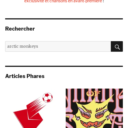
exclusivité et chansons en avant-première
!
Rechercher
R
Recherche
pour :
Articles Phares