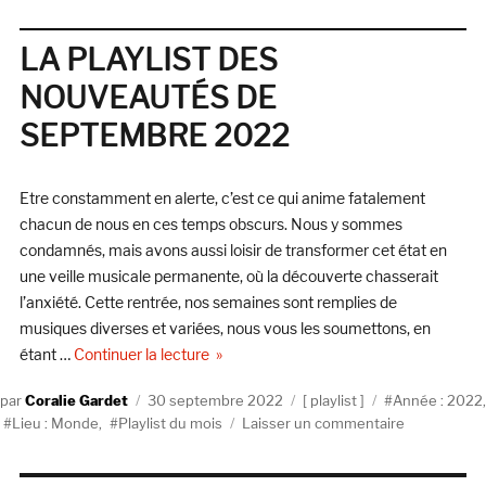
Le
classement
de
LA PLAYLIST DES
la
NOUVEAUTÉS DE
rédaction
2022
SEPTEMBRE 2022
Etre constamment en alerte, c’est ce qui anime fatalement
chacun de nous en ces temps obscurs. Nous y sommes
condamnés, mais avons aussi loisir de transformer cet état en
une veille musicale permanente, où la découverte chasserait
l’anxiété. Cette rentrée, nos semaines sont remplies de
musiques diverses et variées, nous vous les soumettons, en
de « LA PLAYLIST DES NOUVEAUTÉS 
étant …
Continuer la lecture
Auteur
Publié
Catégories
Étiquettes
Coralie Gardet
30 septembre 2022
playlist
Année : 2022
,
le
sur
Lieu : Monde
,
Playlist du mois
Laisser un commentaire
LA
PLAYLIST