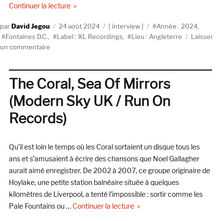
de « Fontaines D.C. : « Nous n’avons plus besoin d
Continuer la lecture
Auteur
Publié
Catégories
Étiquettes
David Jegou
24 août 2024
interview
Année : 2024
,
le
Fontaines D.C.
,
Label : XL Recordings
,
Lieu : Angleterre
Laisser
sur
un commentaire
Fontaines
D.C.
:
The Coral, Sea Of Mirrors
« Nous
(Modern Sky UK / Run On
n’avons
plus
Records)
besoin
de
nous
Qu’il est loin le temps où les Coral sortaient un disque tous les
freiner »
ans et s’amusaient à écrire des chansons que Noel Gallagher
aurait aimé enregistrer. De 2002 à 2007, ce groupe originaire de
Hoylake, une petite station balnéaire située à quelques
kilomètres de Liverpool, a tenté l’impossible : sortir comme les
de « The Coral, Sea Of Mirr
Pale Fountains ou …
Continuer la lecture