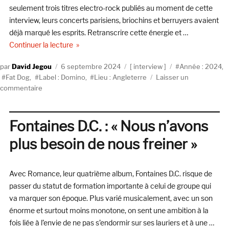
seulement trois titres electro-rock publiés au moment de cette
interview, leurs concerts parisiens, briochins et berruyers avaient
déjà marqué les esprits. Retranscrire cette énergie et …
de « Fat Dog : « On ne veut surtout pas tomber dan
Continuer la lecture
Auteur
Publié
Catégories
Étiquettes
David Jegou
6 septembre 2024
interview
Année : 2024
,
le
Fat Dog
,
Label : Domino
,
Lieu : Angleterre
Laisser un
sur
commentaire
Fat
Dog
:
Fontaines D.C. : « Nous n’avons
« On
plus besoin de nous freiner »
ne
veut
surtout
Avec Romance, leur quatrième album, Fontaines D.C. risque de
pas
tomber
passer du statut de formation importante à celui de groupe qui
dans
va marquer son époque. Plus varié musicalement, avec un son
la
énorme et surtout moins monotone, on sent une ambition à la
routine »
fois liée à l’envie de ne pas s’endormir sur ses lauriers et à une …