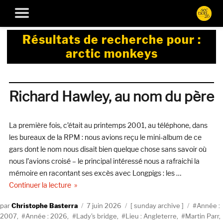
Résultats de recherche pour :
arctic monkeys
Richard Hawley, au nom du père
La première fois, c’était au printemps 2001, au téléphone, dans
les bureaux de la RPM : nous avions reçu le mini-album de ce
gars dont le nom nous disait bien quelque chose sans savoir où
nous l’avions croisé – le principal intéressé nous a rafraichi la
mémoire en racontant ses excès avec Longpigs : les …
de « Richard Hawley, au nom du père »
Continuer la lecture
Auteur
Publié
Catégories
Étiquette
Christophe Basterra
7 juin 2026
sunday archive
Année :
le
2007
,
Année : 2026
,
Lady's bridge
,
Lieu : Angleterre
,
Martin Parr
,