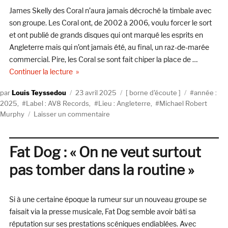
James Skelly des Coral n’aura jamais décroché la timbale avec
ans
son groupe. Les Coral ont, de 2002 à 2006, voulu forcer le sort
et ont publié de grands disques qui ont marqué les esprits en
Angleterre mais qui n’ont jamais été, au final, un raz-de-marée
commercial. Pire, les Coral se sont fait chiper la place de …
de « La course folle de Michael Robert Murphy »
Continuer la lecture
Auteur
Publié
Catégories
Étiquettes
Louis Teyssedou
23 avril 2025
borne d'écoute
année :
le
2025
,
Label : AV8 Records
,
Lieu : Angleterre
,
Michael Robert
sur
Murphy
Laisser un commentaire
La
course
folle
Fat Dog : « On ne veut surtout
de
pas tomber dans la routine »
Michael
Robert
Murphy
Si à une certaine époque la rumeur sur un nouveau groupe se
faisait via la presse musicale, Fat Dog semble avoir bâti sa
réputation sur ses prestations scéniques endiablées. Avec