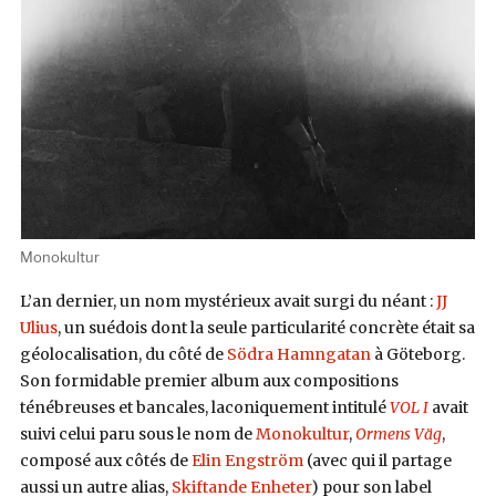
Monokultur
L’an dernier, un nom mystérieux avait surgi du néant :
JJ
Ulius
, un suédois dont la seule particularité concrète était sa
géolocalisation, du côté de
Södra Hamngatan
à Göteborg.
Son formidable premier album aux compositions
ténébreuses et bancales, laconiquement intitulé
VOL I
avait
suivi celui paru sous le nom de
Monokultur
,
Ormens Väg
,
composé aux côtés de
Elin Engström
(avec qui il partage
aussi un autre alias,
Skiftande Enheter
) pour son label