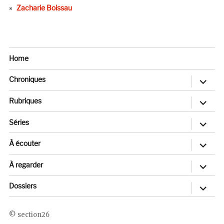
Zacharie Boissau
Home
ouvrir
Chroniques
le
sous-
menu
ouvrir
Rubriques
le
sous-
menu
ouvrir
Séries
le
sous-
menu
ouvrir
À écouter
le
sous-
menu
ouvrir
À regarder
le
sous-
menu
ouvrir
Dossiers
le
sous-
menu
section26