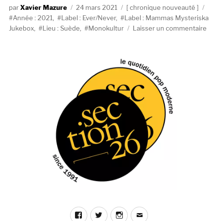
Auteur
Publié
Catégories
Étiq
Xavier Mazure
24 mars 2021
chronique nouveauté
le
Année : 2021
,
Label : Ever/Never
,
Label : Mammas Mysteriska
sur
Jukebox
,
Lieu : Suède
,
Monokultur
Laisser un commentaire
Mono
Orm
Väg
(Ma
Myst
Juke
/
Ever
Facebook
Twitter
Instagram
E-