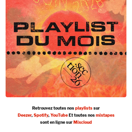
Retrouvez toutes nos
playlists
sur
Deezer
,
Spotify
,
YouTube
Et toutes nos
mixtapes
sont en ligne sur
Mixcloud