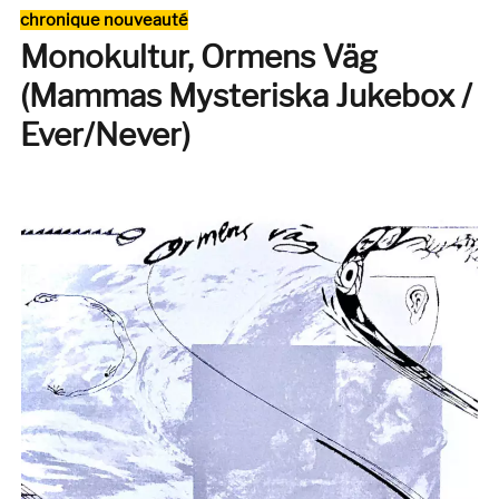
JJ
Catégories
chronique nouveauté
Ulius
Monokultur, Ormens Väg
(Mammas Mysteriska Jukebox /
Ever/Never)