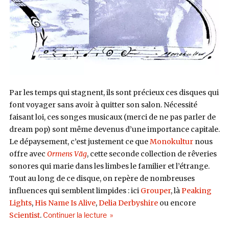
Par les temps qui stagnent, ils sont précieux ces disques qui
font voyager sans avoir à quitter son salon. Nécessité
faisant loi, ces songes musicaux (merci de ne pas parler de
dream pop) sont même devenus d’une importance capitale.
Le dépaysement, c’est justement ce que
Monokultur
nous
offre avec
Ormens Väg
, cette seconde collection de rêveries
sonores qui marie dans les limbes le familier et l’étrange.
Tout au long de ce disque, on repère de nombreuses
influences qui semblent limpides : ici
Grouper
, là
Peaking
Lights
,
His Name Is Alive
,
Delia Derbyshire
ou encore
de « Monokultur, Ormens Väg (Mamma
Scientist
.
Continuer la lecture