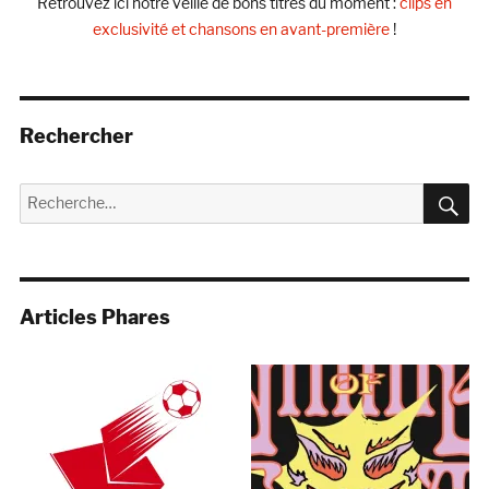
Retrouvez ici notre veille de bons titres du moment :
clips en
exclusivité et chansons en avant-première
!
Rechercher
R
Recherche
pour :
Articles Phares