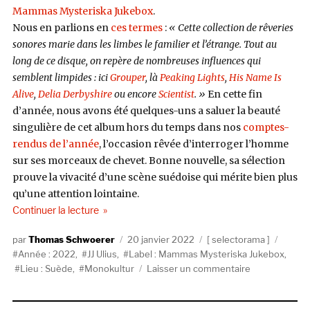
Mammas Mysteriska Jukebox
.
Nous en parlions en
ces termes
:
« Cette collection de rêveries
sonores marie dans les limbes le familier et l’étrange. Tout au
long de ce disque, on repère de nombreuses influences qui
semblent limpides : ici
Grouper
, là
Peaking Lights
,
His Name Is
Alive
,
Delia Derbyshire
ou encore
Scientist
. »
En cette fin
d’année, nous avons été quelques-uns a saluer la beauté
singulière de cet album hors du temps dans nos
comptes-
rendus de l’année
, l’occasion rêvée d’interroger l’homme
sur ses morceaux de chevet. Bonne nouvelle, sa sélection
prouve la vivacité d’une scène suédoise qui mérite bien plus
qu’une attention lointaine.
de « Selectorama : JJ Ulius »
Continuer la lecture
Auteur
Publié
Catégories
Étique
Thomas Schwoerer
20 janvier 2022
selectorama
le
Année : 2022
,
JJ Ulius
,
Label : Mammas Mysteriska Jukebox
,
sur
Lieu : Suède
,
Monokultur
Laisser un commentaire
Selectorama
: