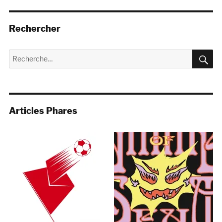
Rechercher
R
Recherche
pour :
Articles Phares