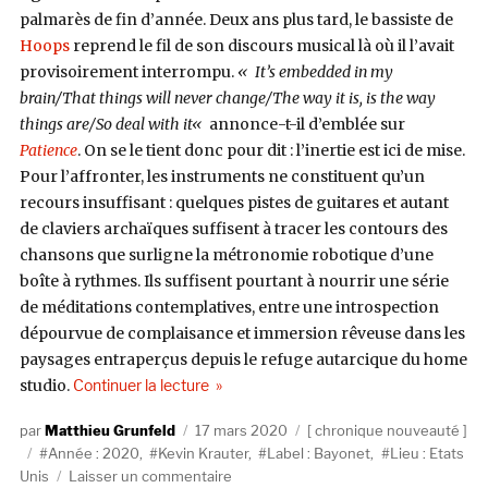
palmarès de fin d’année. Deux ans plus tard, le bassiste de
Hoops
reprend le fil de son discours musical là où il l’avait
provisoirement interrompu.
«
It’s embedded in my
brain/That things will never change/The way it is, is the way
things are/So deal with it
«
annonce-t-il d’emblée sur
Patience
. On se le tient donc pour dit : l’inertie est ici de mise.
Pour l’affronter, les instruments ne constituent qu’un
recours insuffisant : quelques pistes de guitares et autant
de claviers archaïques suffisent à tracer les contours des
chansons que surligne la métronomie robotique d’une
boîte à rythmes. Ils suffisent pourtant à nourrir une série
de méditations contemplatives, entre une introspection
dépourvue de complaisance et immersion rêveuse dans les
paysages entraperçus depuis le refuge autarcique du home
de « Kevin Krauter, Full Hand (Bayonet/Di
studio.
Continuer la lecture
Auteur
Publié
Catégories
Matthieu Grunfeld
17 mars 2020
chronique nouveauté
Étiquettes
le
Année : 2020
,
Kevin Krauter
,
Label : Bayonet
,
Lieu : Etats
sur
Unis
Laisser un commentaire