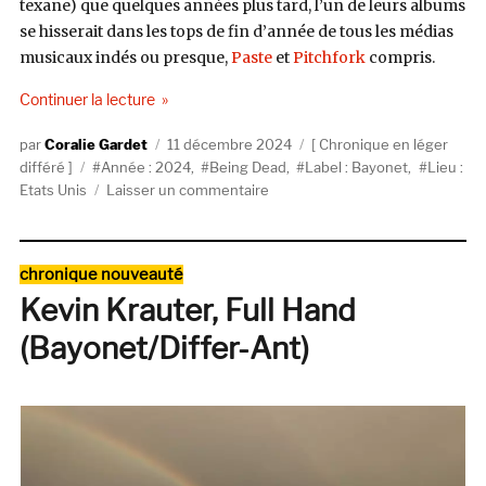
texane) que quelques années plus tard, l’un de leurs albums
se hisserait dans les tops de fin d’année de tous les médias
musicaux indés ou presque,
Paste
et
Pitchfork
compris.
de « Being Dead, EELS (Bayonet Records) »
Continuer la lecture
Auteur
Publié
Catégories
Coralie Gardet
11 décembre 2024
Chronique en léger
Étiquettes
le
différé
Année : 2024
,
Being Dead
,
Label : Bayonet
,
Lieu :
sur
Etats Unis
Laisser un commentaire
Being
Dead,
EELS
Catégories
chronique nouveauté
(Bayonet
Kevin Krauter, Full Hand
Records)
(Bayonet/Differ-Ant)