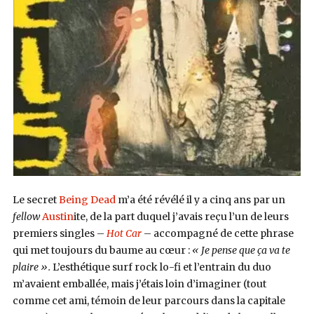
Le secret
Being Dead
m’a été révélé il y a cinq ans par un
fellow
Austin
ite, de la part duquel j’avais reçu l’un de leurs
premiers singles –
Hot Car
– accompagné de cette phrase
qui met toujours du baume au cœur :
« Je pense que ça va te
plaire ».
L’esthétique surf rock lo-fi et l’entrain du duo
m’avaient emballée, mais j’étais loin d’imaginer (tout
comme cet ami, témoin de leur parcours dans la capitale