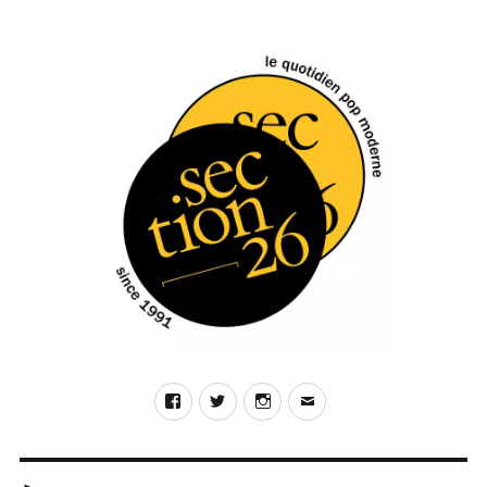
Kevin
Krauter,
Full
Hand
(Bayonet/Differ-
Ant)
Facebook
Twitter
Instagram
E-
mail