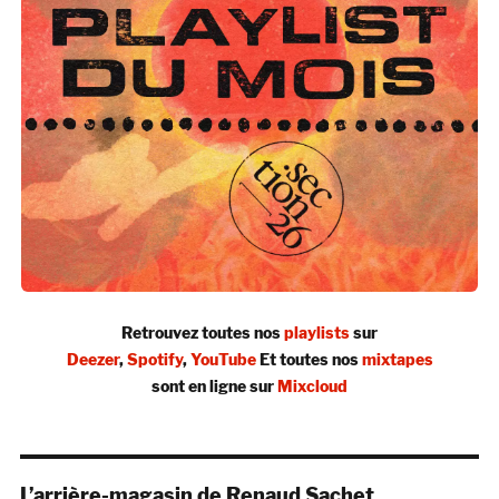
Retrouvez toutes nos
playlists
sur
Deezer
,
Spotify
,
YouTube
Et toutes nos
mixtapes
sont en ligne sur
Mixcloud
L’arrière-magasin de Renaud Sachet