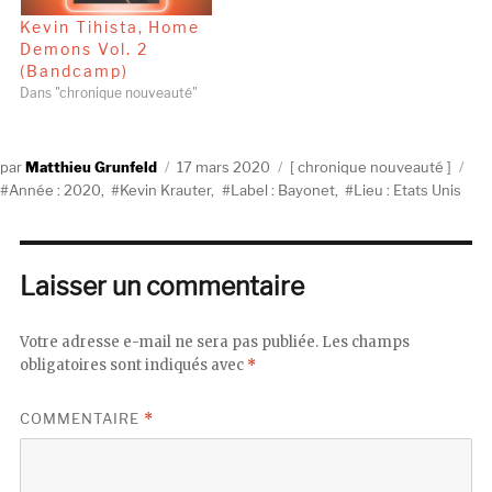
Kevin Tihista, Home
Demons Vol. 2
(Bandcamp)
Dans "chronique nouveauté"
Auteur
Publié
Catégories
Éti
Matthieu Grunfeld
17 mars 2020
chronique nouveauté
le
Année : 2020
,
Kevin Krauter
,
Label : Bayonet
,
Lieu : Etats Unis
Laisser un commentaire
Votre adresse e-mail ne sera pas publiée.
Les champs
obligatoires sont indiqués avec
*
COMMENTAIRE
*