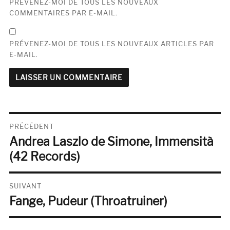
PRÉVENEZ-MOI DE TOUS LES NOUVEAUX
COMMENTAIRES PAR E-MAIL.
PRÉVENEZ-MOI DE TOUS LES NOUVEAUX ARTICLES PAR
E-MAIL.
Navigation
PRÉCÉDENT
Andrea Laszlo de Simone, Immensità
de
Publication
précédente :
(42 Records)
l’article
SUIVANT
Fange, Pudeur (Throatruiner)
Publication
suivante :