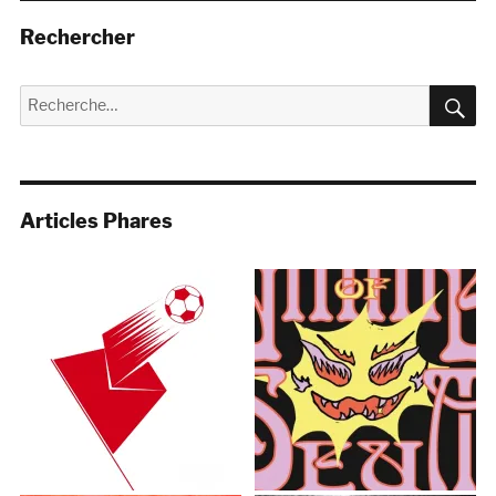
Rechercher
R
Recherche
pour :
Articles Phares