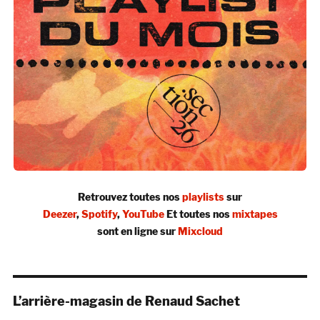
Retrouvez toutes nos
playlists
sur
Deezer
,
Spotify
,
YouTube
Et toutes nos
mixtapes
sont en ligne sur
Mixcloud
L’arrière-magasin de Renaud Sachet