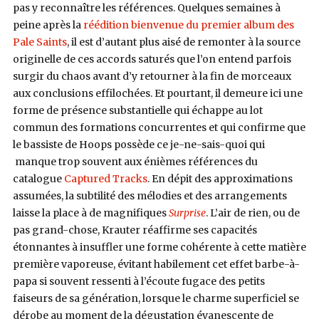
pas y reconnaître les références. Quelques semaines à
peine après la
réédition bienvenue du premier album des
Pale Saints
, il est d’autant plus aisé de remonter à la source
originelle de ces accords saturés que l’on entend parfois
surgir du chaos avant d’y retourner à la fin de morceaux
aux conclusions effilochées. Et pourtant, il demeure ici une
forme de présence substantielle qui échappe au lot
commun des formations concurrentes et qui confirme que
le bassiste de Hoops possède ce je-ne-sais-quoi qui
manque trop souvent aux énièmes références du
catalogue
Captured Tracks
. En dépit des approximations
assumées, la subtilité des mélodies et des arrangements
laisse la place à de magnifiques
Surprise
. L’air de rien, ou de
pas grand-chose, Krauter réaffirme ses capacités
étonnantes à insuffler une forme cohérente à cette matière
première vaporeuse, évitant habilement cet effet barbe-à-
papa si souvent ressenti à l’écoute fugace des petits
faiseurs de sa génération, lorsque le charme superficiel se
dérobe au moment de la dégustation évanescente de