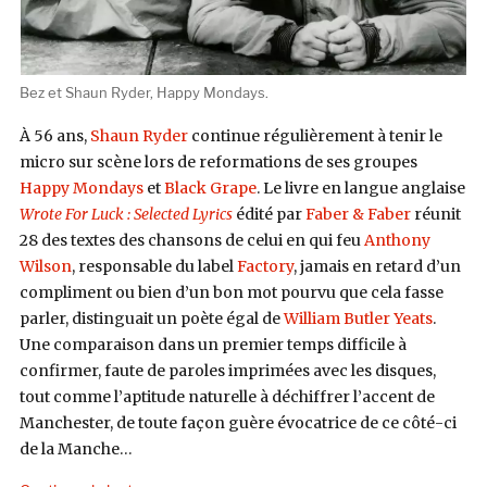
Bez et Shaun Ryder, Happy Mondays.
À 56 ans,
Shaun Ryder
continue régulièrement à tenir le
micro sur scène lors de reformations de ses groupes
Happy Mondays
et
Black Grape
. Le livre en langue anglaise
Wrote For Luck : Selected Lyrics
édité par
Faber & Faber
réunit
28 des textes des chansons de celui en qui feu
Anthony
Wilson
, responsable du label
Factory
, jamais en retard d’un
compliment ou bien d’un bon mot pourvu que cela fasse
parler, distinguait un poète égal de
William Butler Yeats
.
Une comparaison dans un premier temps difficile à
confirmer, faute de paroles imprimées avec les disques,
tout comme l’aptitude naturelle à déchiffrer l’accent de
Manchester, de toute façon guère évocatrice de ce côté-ci
de la Manche…