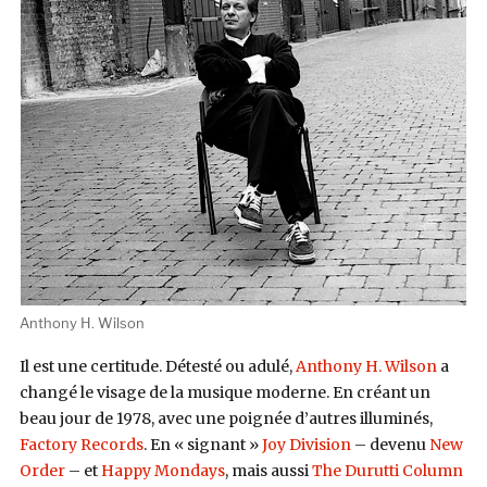
Anthony H. Wilson
Il est une certitude. Détesté ou adulé,
Anthony H. Wilson
a
changé le visage de la musique moderne. En créant un
beau jour de 1978, avec une poignée d’autres illuminés,
Factory Records
. En « signant »
Joy Division
– devenu
New
Order
– et
Happy Mondays
, mais aussi
The Durutti Column