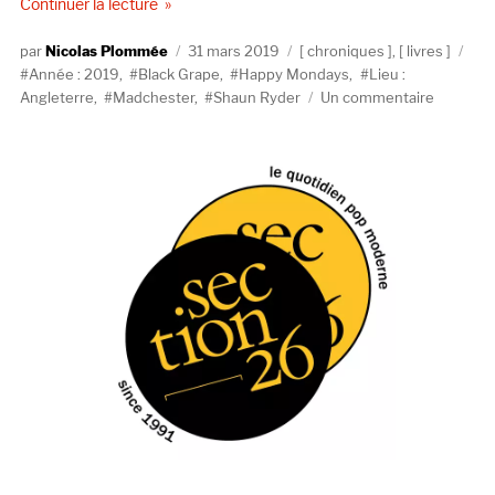
de « Shaun Ryder, Wrote For Luck : Selected Lyri
Continuer la lecture
Auteur
Publié
Catégories
Éti
Nicolas Plommée
31 mars 2019
chroniques
,
livres
le
Année : 2019
,
Black Grape
,
Happy Mondays
,
Lieu :
sur
Angleterre
,
Madchester
,
Shaun Ryder
Un commentaire
Shaun
Ryder,
Wrote
For
Luck
:
Selected
Lyrics
(Faber
&
Faber)