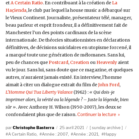
et
A Certain Ratio
. En contribuant à la création de
La
Haçienda
, le club par lequel la house music a débarqué sur
le Vieux Continent. Journaliste, présentateur télé, manager,
beau parleur et esprit frondeur, il a définitivement fait de
Manchester l’un des points cardinaux de la scène
internationale. De théories situationnistes en déclarations
définitives, de décisions suicidaires en utopisme forcené, il
a marqué toute une génération de mélomanes. Sans lui,
peu de chances que
Postcard
,
Creation
ou
Heavenly
aient
vu le jour. Sans lui, sans doute que ce magazine, et quelques
autres, n’auraient jamais existé. En interview, l’homme
aimait à citer un dialogue extrait du film de
John Ford
,
L’Homme Qui Tua Liberty Valance
(1962) :
« Qui dois-je
imprimer alors, la vérité ou la légende ? – Juste la légende, bien
sûr ».
Avec Anthony H. Wilson (1950-2007), les deux se
de « Tony Wi
confondaient plus que de raison.
Continuer la lecture
Auteur
Publié
Catégories
Étiqu
Christophe Basterra
25 avril 2021
sunday archive
le
A Certain Ratio
,
Année : 2007
,
Année : 2021
,
Happy