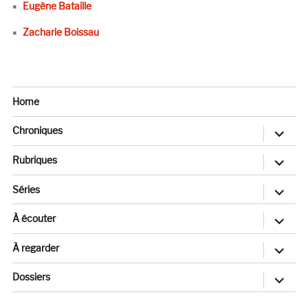
Eugène Bataille
Zacharie Boissau
Home
ouvrir
Chroniques
le
sous-
menu
ouvrir
Rubriques
le
sous-
menu
ouvrir
Séries
le
sous-
menu
ouvrir
À écouter
le
sous-
menu
ouvrir
À regarder
le
sous-
menu
ouvrir
Dossiers
le
sous-
menu