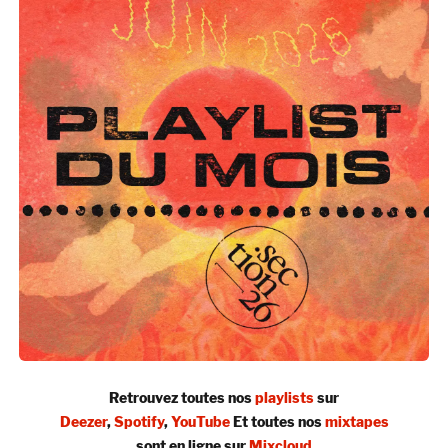
Retrouvez toutes nos
playlists
sur
Deezer
,
Spotify
,
YouTube
Et toutes nos
mixtapes
sont en ligne sur
Mixcloud