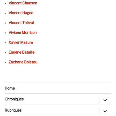
Vincent Chanson
Vincent Hugoo
Vincent Théval
Viviane Morrison
Xavier Mazure
Eugène Bataille
Zacharie Boissau
Home
ouvrir
Chroniques
le
sous-
menu
ouvrir
Rubriques
le