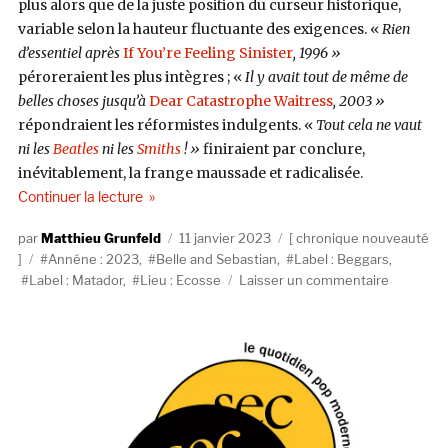
plus alors que de la juste position du curseur historique,
variable selon la hauteur fluctuante des exigences. «
Rien
d’essentiel après
If You’re Feeling Sinister
, 1996 »
péroreraient les plus intègres ; «
Il y avait tout de même de
belles choses jusqu’à
Dear Catastrophe Waitress
, 2003 »
répondraient les réformistes indulgents. «
Tout cela ne vaut
ni les
Beatles
ni les
Smiths
! »
finiraient par conclure,
inévitablement, la frange maussade et radicalisée.
de « Belle And Sebastian, Late Developers (Mat
Continuer la lecture
Auteur
Publié
Catégories
Matthieu Grunfeld
11 janvier 2023
chronique nouveauté
Étiquettes
le
Annéne : 2023
,
Belle and Sebastian
,
Label : Beggars
,
sur
Label : Matador
,
Lieu : Ecosse
Laisser un commentaire
Belle
And
Sebastian
Late
Develope
(Matador