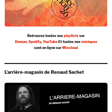
Retrouvez toutes nos
playlists
sur
Deezer
,
Spotify
,
YouTube
Et toutes nos
mixtapes
sont en ligne sur
Mixcloud
L’arrière-magasin de Renaud Sachet