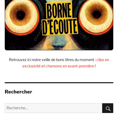
Retrouvez ici notre veille de bons titres du moment :
clips en
exclusivité et chansons en avant-première
!
Rechercher
R
Recherche
pour :