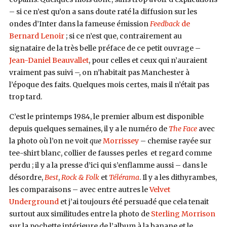
– si ce n’est qu’on a sans doute raté la diffusion sur les
ondes d’Inter dans la fameuse émission
Feedback
de
Bernard Lenoir
; si ce n’est que, contrairement au
signataire de la très belle préface de ce petit ouvrage –
Jean-Daniel Beauvallet
, pour celles et ceux qui n’auraient
vraiment pas suivi –, on n’habitait pas Manchester à
l’époque des faits. Quelques mois certes, mais il n’était pas
trop tard.
C’est le printemps 1984, le premier album est disponible
depuis quelques semaines, il y a le numéro de
The Face
avec
la photo où l’on ne voit
que
Morrissey
– chemise rayée sur
tee-shirt blanc, collier de fausses perles et regard comme
perdu ; il y a la presse d’ici qui s’enflamme aussi – dans le
désordre,
Best
,
Rock & Folk
et
Télérama
. Il y a les dithyrambes,
les comparaisons – avec entre autres le
Velvet
Underground
et j’ai toujours été persuadé que cela tenait
surtout aux similitudes entre la photo de
Sterling Morrison
sur la pochette intérieure de l’album à la banane et le