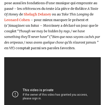
pose aussi les fondations d’une musique qui emprunte au
passé – les références du texte à la pièce de théâtre
A Taste
Of Honey
de
Shelagh Delaney
ou au
Take This Longing
de
Leonard Cohen
– pour mieux marquer le présent et
(s’)imaginer un futur – Morrissey a déclaré un jour que le
couplet
“Though we may be hidden by rags / we have
something they’ll never have”
(
“Bien que nous soyons cachés par
des oripeaux / nous avons quelque chose qu’ils n’auront jamais ”
en VF) comptait parmi ses paroles favorites.