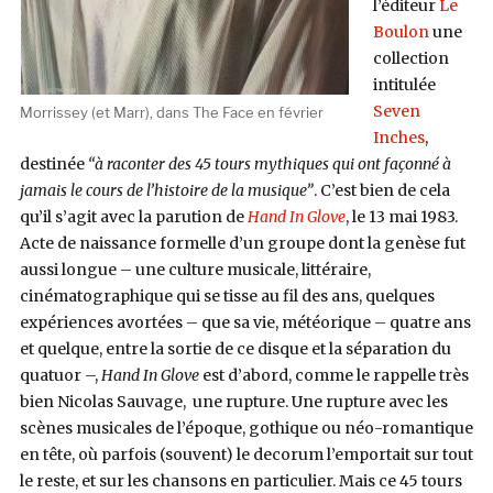
l’éditeur
Le
Boulon
une
collection
intitulée
Seven
Morrissey (et Marr), dans The Face en février
Inches
,
destinée
“à raconter des 45 tours mythiques qui ont façonné à
jamais le cours de l’histoire de la musique”
. C’est bien de cela
qu’il s’agit avec la parution de
Hand In Glove
, le 13 mai 1983.
Acte de naissance formelle d’un groupe dont la genèse fut
aussi longue – une culture musicale, littéraire,
cinématographique qui se tisse au fil des ans, quelques
expériences avortées – que sa vie, météorique – quatre ans
et quelque, entre la sortie de ce disque et la séparation du
quatuor –,
Hand In Glove
est d’abord, comme le rappelle très
bien Nicolas Sauvage, une rupture. Une rupture avec les
scènes musicales de l’époque, gothique ou néo-romantique
en tête, où parfois (souvent) le decorum l’emportait sur tout
le reste, et sur les chansons en particulier. Mais ce 45 tours