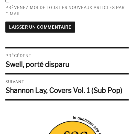
PRÉVENEZ-MOI DE TOUS LES NOUVEAUX ARTICLES PAR
E-MAIL.
Navigation
PRÉCÉDENT
Swell, porté disparu
de
Publication
précédente :
l’article
SUIVANT
Shannon Lay, Covers Vol. 1 (Sub Pop)
Publication
suivante :