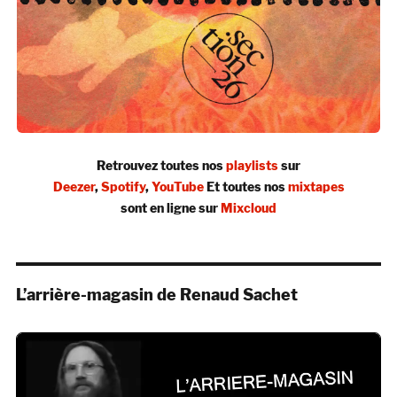
Retrouvez toutes nos
playlists
sur
Deezer
,
Spotify
,
YouTube
Et toutes nos
mixtapes
sont en ligne sur
Mixcloud
L’arrière-magasin de Renaud Sachet