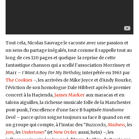
Tout cela, Nicolas Sauvage le raconte avec une passion et
un sens du partage inégalés, tout comme il rappelle tout au
long de ces 120 pages et quelque la reprise de cette
fantastique chanson qui a scellé l’association Morrissey et
Marr –
I Want A Boy For My Birthday,
interpétée en 1963 par
The Cookies
–, les arrivées de Mike Joyce et d’Andy Rourke,
l’éviction de son homologue Dale Hibbert après le premier
concert à la Haçienda,
James Marker
aux maracas et en
talons aiguilles, la richesse musicale folle de la Manchester
post-punk, l’excellence d’une face B baptisée
Handsome
Devil
– parce qu’on soigne toujours sa face B quand on est
un groupe qui compte, à l’instar des
“Buzzcocks,
Madness
, les
Jam
, les
Undertones
”
(et
New Order
aussi, hein) –, les