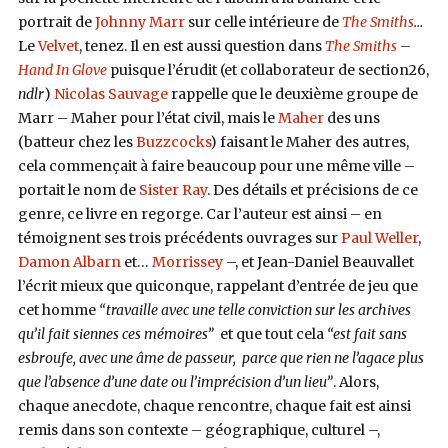
portrait de
Johnny Marr
sur celle intérieure de
The Smiths
…
Le
Velvet
, tenez. Il en est aussi question dans
The Smiths
–
Hand In Glove
puisque l’érudit (et collaborateur de section26,
ndlr
)
Nicolas Sauvage
rappelle que le deuxième groupe de
Marr – Maher pour l’état civil, mais le
Maher
des uns
(batteur chez les
Buzzcocks
) faisant le Maher des autres,
cela commençait à faire beaucoup pour une même ville –
portait le nom de
Sister Ray
. Des détails et précisions de ce
genre, ce livre en regorge. Car l’auteur est ainsi – en
témoignent ses trois précédents ouvrages sur
Paul Weller
,
Damon Albarn
et…
Morrissey
–, et Jean-Daniel Beauvallet
l’écrit mieux que quiconque, rappelant d’entrée de jeu que
cet homme
“travaille avec une telle conviction sur les archives
qu’il fait siennes ces mémoires”
et que tout cela
“est fait sans
esbroufe, avec une âme de passeur, parce que rien ne l’agace plus
que l’absence d’une date ou l’imprécision d’un lieu”
. Alors,
chaque anecdote, chaque rencontre, chaque fait est ainsi
remis dans son contexte – géographique, culturel –,