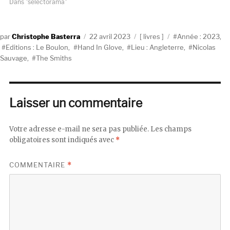
Dans "selectorama"
Auteur
Publié
Catégories
Étiquettes
Christophe Basterra
22 avril 2023
livres
Année : 2023
,
le
Editions : Le Boulon
,
Hand In Glove
,
Lieu : Angleterre
,
Nicolas
Sauvage
,
The Smiths
Laisser un commentaire
Votre adresse e-mail ne sera pas publiée.
Les champs
obligatoires sont indiqués avec
*
COMMENTAIRE
*