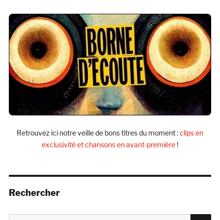
Retrouvez ici notre veille de bons titres du moment :
clips en
exclusivité et chansons en avant-première
!
Rechercher
R
Recherche