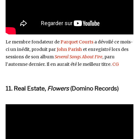
Le membre fondateur de
Parquet Courts
a dévoilé ce mois-
ci un inédit, produit par
John Parish
et enregistré lors des
sessions de son album
Several Songs About Fire
, paru
l’automne dernier. Il en aurait été le meilleur titre.
CG
11. Real Estate,
Flowers
(Domino Records
)