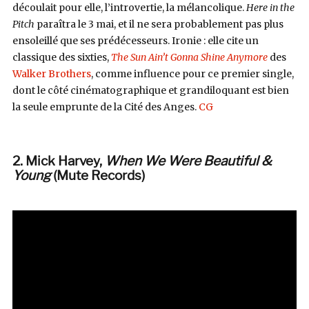
découlait pour elle, l’introvertie, la mélancolique.
Here in the
Pitch
paraîtra le 3 mai, et il ne sera probablement pas plus
ensoleillé que ses prédécesseurs. Ironie : elle cite un
classique des sixties,
The Sun Ain’t Gonna Shine Anymore
des
Walker Brothers
, comme influence pour ce premier single,
dont le côté cinématographique et grandiloquant est bien
la seule emprunte de la Cité des Anges.
CG
2. Mick Harvey,
When We Were Beautiful &
Young
(Mute Records)