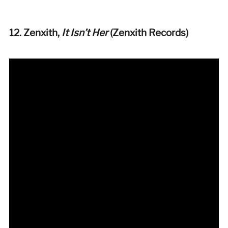
12. Zenxith,
It Isn’t Her
(Zenxith Records
)