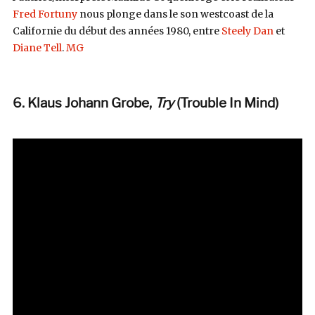
Fred Fortuny
nous plonge dans le son westcoast de la
Californie du début des années 1980, entre
Steely Dan
et
Diane Tell
.
MG
6. Klaus Johann Grobe,
Try
(Trouble In Mind
)