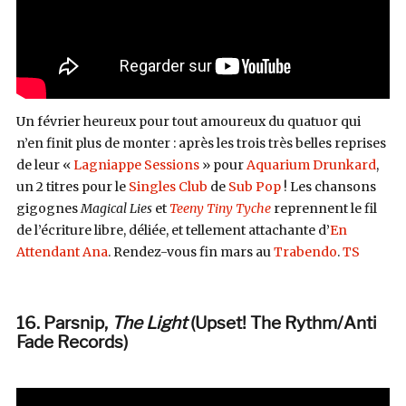
Un février heureux pour tout amoureux du quatuor qui
n’en finit plus de monter : après les trois très belles reprises
de leur «
Lagniappe Sessions
» pour
Aquarium Drunkard
,
un 2 titres pour le
Singles Club
de
Sub Pop
! Les chansons
gigognes
Magical Lies
et
Teeny Tiny Tyche
reprennent le fil
de l’écriture libre, déliée, et tellement attachante d’
En
Attendant Ana
. Rendez-vous fin mars au
Trabendo
.
TS
16. Parsnip,
The Light
(Upset! The Rythm/Anti
Fade Records
)