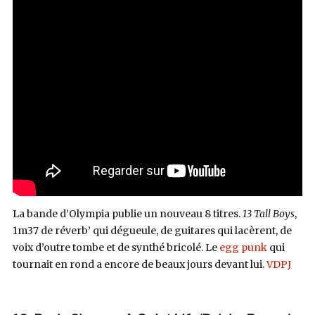
La bande d’Olympia publie un nouveau 8 titres.
13 Tall Boys
,
1m37 de réverb’ qui dégueule, de guitares qui lacèrent, de
voix d’outre tombe et de synthé bricolé. Le
egg punk
qui
tournait en rond a encore de beaux jours devant lui.
VDPJ