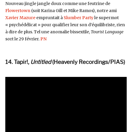
Nouveau jingle jangle doux comme une feutrine de
Flowertown
(soit Karina Gill et Mike Ramos), notre ami
Xavier Mazure
empruntait à
Slumber Party
le supermot
« psychédélicat » pour qualifier leur son d’équilibriste, rien
à dire de plus. Tel une anomalie bissextile,
Tourist Language
sort le 29 février.
PN
14. Tapir!,
Untitled
(Heavenly Recordings/PIAS
)