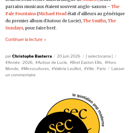
parrains musicaux étaient souvent anglo-saxons –
The
Pale Fountains
(
Michael Head
était d’ailleurs au générique
du premier album d’Autour de Lucie),
The Smiths
,
The
Sundays
, pour faire bref.
de « SELECTORAMA : AUTOUR DE LUCIE »
Continuer la lecture
Auteur
Publié
Catégories
Étiquet
Christophe Basterra
20 juin 2026
selectorama
le
Année : 2026
,
Autour de Lucie
,
Bret Easton Ellis
,
Hors
Monde
,
Microcultures
,
Valérie Leulliot
,
Ville : Paris
Laisser
sur
un commentaire
SELECTORAMA
:
AUTOUR
DE
LUCIE