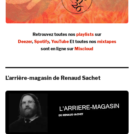
Retrouvez toutes nos
playlists
sur
Deezer
,
Spotify
,
YouTube
Et toutes nos
mixtapes
sont en ligne sur
Mixcloud
L’arrière-magasin de Renaud Sachet