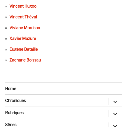
Vincent Hugoo
Vincent Théval
Viviane Morrison
Xavier Mazure
Eugène Bataille
Zacharie Boissau
Home
ouvrir
Chroniques
le
sous-
menu
ouvrir
Rubriques
le
sous-
menu
ouvrir
Séries